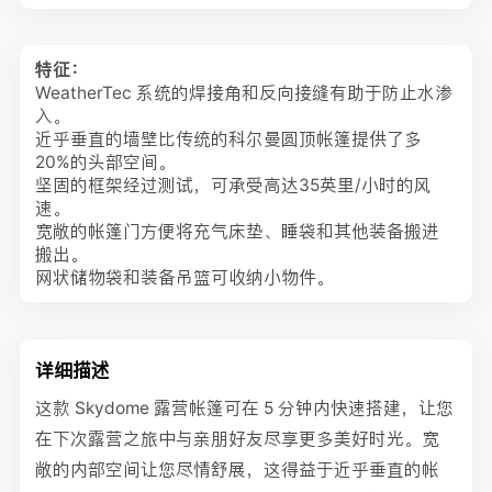
特征：
WeatherTec 系统的焊接角和反向接缝有助于防止水渗
入。
近乎垂直的墙壁比传统的科尔曼圆顶帐篷提供了多
20%的头部空间。
坚固的框架经过测试，可承受高达35英里/小时的风
速。
宽敞的帐篷门方便将充气床垫、睡袋和其他装备搬进
搬出。
网状储物袋和装备吊篮可收纳小物件。
详细描述
这款 Skydome 露营帐篷可在 5 分钟内快速搭建，让您
在下次露营之旅中与亲朋好友尽享更多美好时光。宽
敞的内部空间让您尽情舒展，这得益于近乎垂直的帐