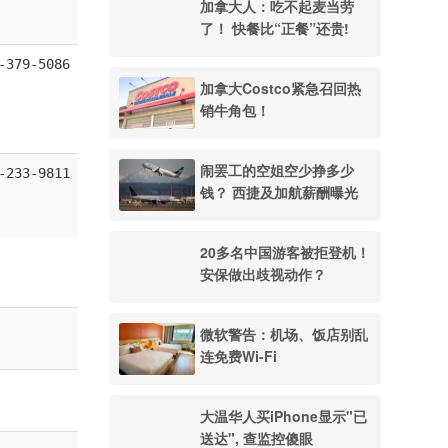
加拿大人：吃不起麦当劳
了！ 快餐比“正餐”还贵!
-379-5086
加拿大Costco紧急召回热
销牛角包！
闹罢工的空姐空少挣多少
-233-9811
钱？ 西捷及加航薪酬曝光
20多名中国游客被拒登机！
安保做出歧视动作？
微软警告：机场、饭店别乱
连免费Wi-Fi
大温华人买iPhone显示"已
送达", 查监控傻眼