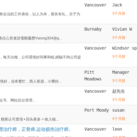
Vancouver
Jack
3个月前
有合法的工作身份，以人为本，善良有礼，乐于为
Burnaby
Vivian W
3个月前
心意者請電郵履歷Vwong304@g...
Vancouver
Windsor sp
3个月前
，每天出糧，公司環境好同事和睦,經驗不拘公司提
Pitt
Manager
Meadows
3个月前
司环境好，业务繁忙，西人客源，小费好...
Vancouver
赵先生
3个月前
号、网站后台管理...
Port Moody
susan
4个月前
认可度强 • 回头客多 = 收入稳...
,物理治疗师，正骨师,运动损伤治疗师。
Vancouver
leon