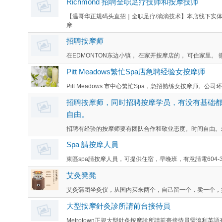
Richmond 招聘全职足疗技师和按摩技师
【温哥华正规码头直招｜全职足疗/滴滴技术】本店线下实
摩...
招聘按摩师
在EDMONTON东边小镇， 在家开按摩店的， 可住家里。 微信： L
Pitt Meadows繁忙Spa店急聘经验女按摩师
Pitt Meadows 市中心繁忙Spa，急招熟练女按摩师。公
招聘按摩师，同时招聘按摩学员，有没有基础
自由。
招聘有经验的按摩师要有团队合作和敬业态度。时间自由。欢迎
Spa 請按摩人員
東區spa請按摩人員，可提供住宿，早晚班，有意請電604-327-88
艾灸凳凳
艾灸蒲团坐灸仪，从国内买来两个，自己留一个，卖一个，挺
大型按摩針灸診所請前台接待員
Metrotown正規大型針灸按摩診所請前臺接待員需流利英語有