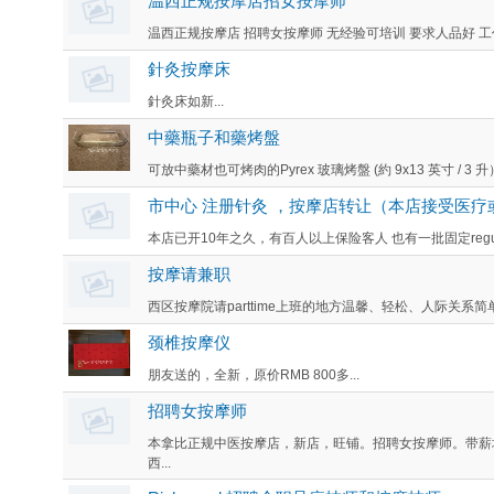
温西正规按摩店招女按摩师
温西正规按摩店 招聘女按摩师 无经验可培训 要求人品好 工作时
針灸按摩床
針灸床如新...
中藥瓶子和藥烤盤
可放中藥材也可烤肉的Pyrex 玻璃烤盤 (約 9x13 英寸 / 3 升
市中心 注册针灸 ，按摩店转让（本店接受医疗
本店已开10年之久，有百人以上保险客人 也有一批固定regul
按摩请兼职
西区按摩院请parttime上班的地方温馨、轻松、人际关系简
颈椎按摩仪
朋友送的，全新，原价RMB 800多...
招聘女按摩师
本拿比正规中医按摩店，新店，旺铺。招聘女按摩师。带薪
西...