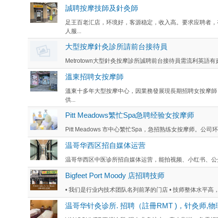
誠聘按摩技師及針灸師
足王百老汇店，环境好，客源稳定，收入高。要求应聘者，
人服...
大型按摩針灸診所請前台接待員
Metrotown大型針灸按摩診所誠聘前台接待員需流利英語有責任
溫東招聘女按摩師
溫東十多年大型按摩中心，因業務發展現長期招聘女按摩師
供...
Pitt Meadows繁忙Spa急聘经验女按摩师
Pitt Meadows 市中心繁忙Spa，急招熟练女按摩师。公
温哥华西区招自媒体运营
温哥华西区中医诊所招自媒体运营，能拍视频、小红书、公众
Bigfeet Port Moody 店招聘技师
• 我们是行业内技术团队名列前茅的门店 • 技师整体水平高，顾客
温哥华针灸诊所. 招聘（註冊RMT )，针灸师