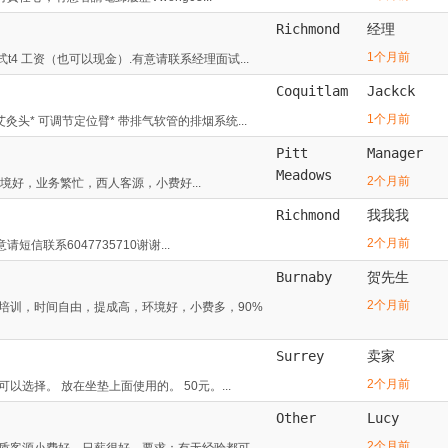
Richmond
经理
1个月前
4 工资（也可以现金）.有意请联系经理面试...
Coquitlam
Jackck
1个月前
头* 可调节定位臂* 带排气软管的排烟系统...
Pitt
Manager
Meadows
2个月前
司环境好，业务繁忙，西人客源，小费好...
Richmond
我我我
2个月前
联系6047735710谢谢...
Burnaby
贺先生
2个月前
培训，时间自由，提成高，环境好，小费多，90%
Surrey
卖家
2个月前
选择。 放在坐垫上面使用的。 50元。...
Other
Lucy
2个月前
质客源小费好，日薪很好。要求：有无经验都可，