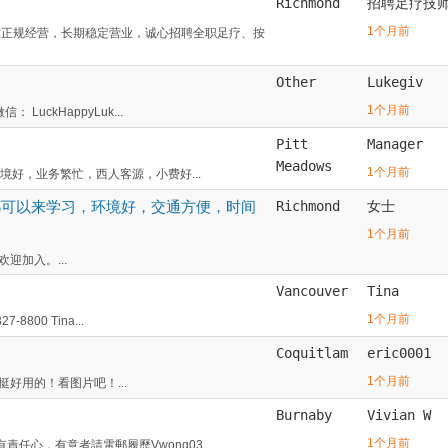
Richmond
招聘足疗技
1个月前
体正规经营，长期稳定营业，诚心招聘全职足疗、按
Other
Lukegiv
1个月前
uckHappyLuk...
Pitt
Manager
Meadows
1个月前
司环境好，业务繁忙，西人客源，小费好...
都可以来学习，环境好，交通方便，时间
Richmond
女士
1个月前
加入。...
Vancouver
Tina
1个月前
00 Tina...
Coquitlam
eric0001
1个月前
好用的！看图片吧！...
Burnaby
Vivian W
1个月前
責任心，有意者請電郵履歷Vwong03...