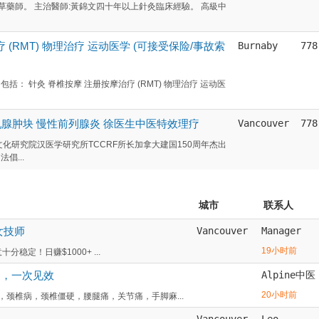
草藥師。 主治醫師:黃錦文四十年以上針灸臨床經驗。 高級中
摩治疗 (RMT) 物理治疗 运动医学 (可接受保险/事故索
Burnaby
778
 针灸 脊椎按摩 注册按摩治疗 (RMT) 物理治疗 运动医
腺肿块 慢性前列腺炎 徐医生中医特效理疗
Vancouver
778
化研究院汉医学研究所TCCRF所长加拿大建国150周年杰出
倡...
城市
联系人
谱女技师
Vancouver
Manager
19小时前
十分稳定！日赚$1000+ ...
疗，一次见效
Alpine中医
20小时前
，颈椎病，颈椎僵硬，腰腿痛，关节痛，手脚麻...
Vancouver
Leo