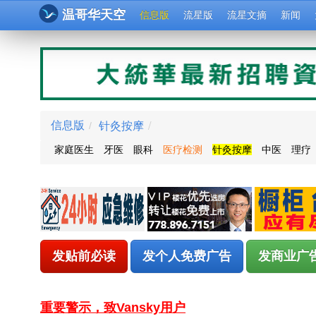
温哥华天空
信息版
流星版
流星文摘
新闻
针灸按摩
/
信息版
/
家庭医生
牙医
眼科
医疗检测
针灸按摩
中医
理疗
发贴前必读
发个人免费广告
发商业广
重要警示，致Vansky用户