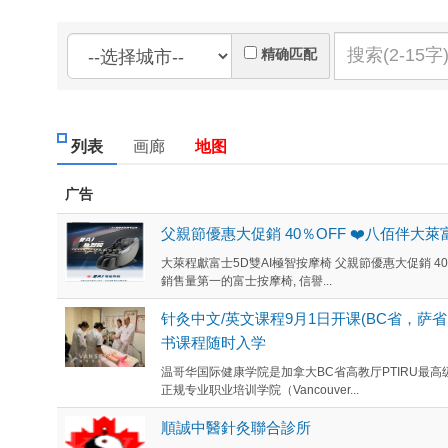
精确匹配
列表
画廊
地图
广告
父親節優惠大促銷 40％OFF ❤️八佰伴大
大萊程獻富士5D雙AI極智按摩椅 父親節優惠大促銷 40
銷售量第一的富士按摩椅, 信譽...
针灸中文/英文课程9月1日开课(BC省，萨省
书课程随时入学
温哥华国际健康学院是加拿大BC省高教厅PTIRU最高级别
正规专业职业培训学院（Vancouver...
順誠中醫針灸聯合診所