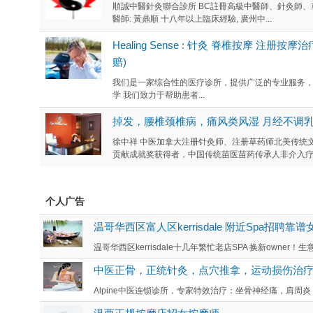
順誠中醫針灸聯合診所 BC註冊高級中醫師、針灸師、
醫師: 黃鼎順 十八年以上臨床經驗, 廣州中...
Healing Sense : 针灸 脊椎按摩 注册按
赔)
我们是一家综合性的医疗诊所，提供广泛的专业服务，包括：
学 我们致力于帮助患者...
掉发，腰椎颈椎病，痛风类风湿 月经不调乳
徐中祥 中医加拿大注册针灸师、注册草药师北美传统文
贡献成就奖获得者，中国传统苗医苗药传承人非介入疗法
个人广告
温哥华西区富人区kerrisdale 附近Spa招聘靠
温哥华西区kerrisdale十几年繁忙老店SPA 换新owner！生意
中医正骨，正统针灸，点穴推拿，运动损伤治
Alpine中医连锁诊所，专家特效治疗：坐骨神经痛，肩周炎