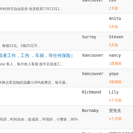
2天前
间可自由安排 有意联系77872311...
Anita
3天前
Surrey
Steven
5天前
）每個13元。2個25元可...
或者工作，工伤 ，车祸，等任何保险）
Vancouver
nancy
1星期前
ar 客人，每月收入客观 接手后直接工...
Vancouver
yoyo
3星期前
单挣点零花钱的温馨小SPA按摩店，每天最...
Richmond
Lily
1个月前
Burnaby
贺先生
1个月前
培训，时间自由，提成高，环境好，小费多，90%