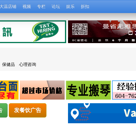
大温店铺
视频
专栏
论坛
娱乐
折扣
保健品
心理咨询
告
发餐饮广告