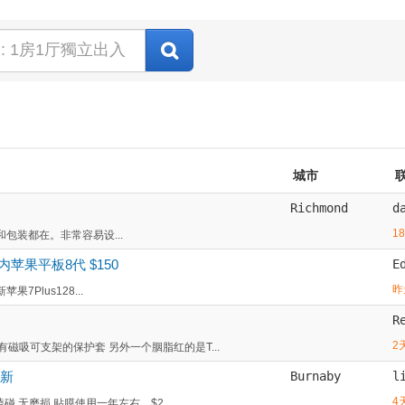
城市
Richmond
d
1
配件和包装都在。非常容易设...
内苹果平板8代 $150
E
昨
苹果7Plus128...
R
2
有磁吸可支架的保护套 另外一个胭脂红的是T...
九新
Burnaby
l
4
磕碰 无磨损 贴膜使用一年左右，$2...