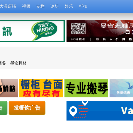
大温店铺
视频
专栏
论坛
娱乐
折扣
装备
墨盒耗材
告
发餐饮广告