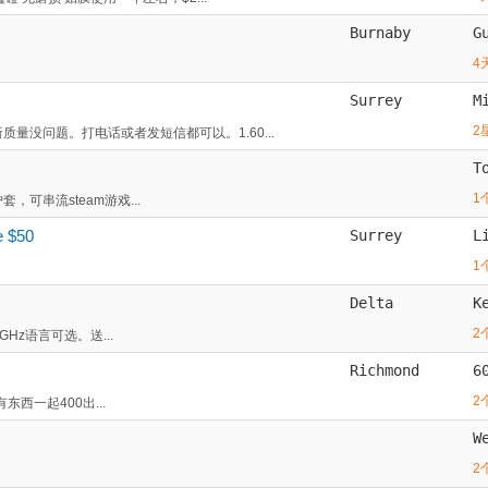
Burnaby
G
4
Surrey
M
2
量没问题。打电话或者发短信都可以。1.60...
T
1
，可串流steam游戏...
e $50
Surrey
L
1
Delta
K
2
.4GHz语言可选。送...
Richmond
6
2
有东西一起400出...
W
2