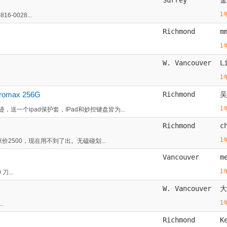
1
-0028...
Richmond
m
1
W. Vancouver
L
1
romax 256G
Richmond
吴
1
一个ipad保护套，IPad和妙控键盘皆为...
Richmond
c
1
原价2500，现在用不到了出。无磕碰划...
Vancouver
m
1
刀...
W. Vancouver
大
1
.
Richmond
K