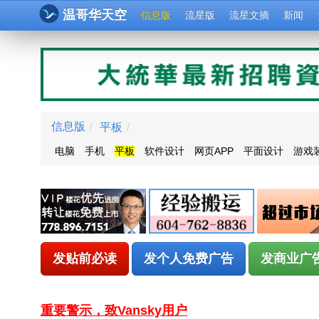
温哥华天空
信息版
流星版
流星文摘
新闻
平板
/
信息版
/
电脑
手机
平板
软件设计
网页APP
平面设计
游戏
发贴前必读
发个人免费广告
发商业广
重要警示，致Vansky用户