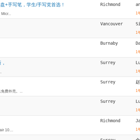
— 附原装键盘+手写笔，学生/手写党首选！
Richmond
a
1
icr...
Vancouver
S
1
Burnaby
D
1
如新，
Surrey
L
1
.
Surrey
赵
1
免费外壳。...
Surrey
L
1
Richmond
J
1
 10....
Surrey
金