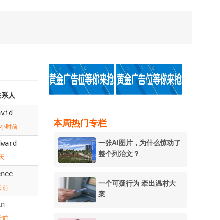
联系人
avid
本周热门专栏
8小时前
一张AI图片，为什么惊动了
dward
整个列治文？
天
enee
一个可疑行为 牵出温村大
天前
案
in
天前