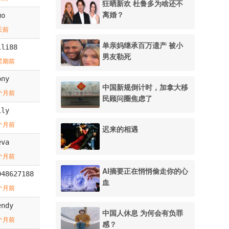
狂晒新欢 杜鲁多为啥还不
离婚？
uo
天前
单亲妈继承百万遗产 被小
ili88
男友勒死
星期前
ony
中国新规倒计时，加拿大移
个月前
民顾问圈焦虑了
ily
个月前
迟来的相遇
eva
个月前
AI摘要正在悄悄偷走你的心
048627188
血
个月前
endy
中国人休息 为何会有负罪
个月前
感？