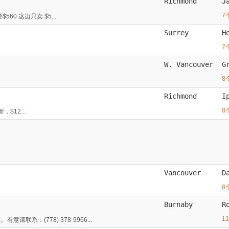
Richmond
J
7
560 这边只卖 $5...
Surrey
H
7
W. Vancouver
G
8
Richmond
I
8
新，$12...
Vancouver
D
8
Burnaby
R
1
系：(778) 378-9966...