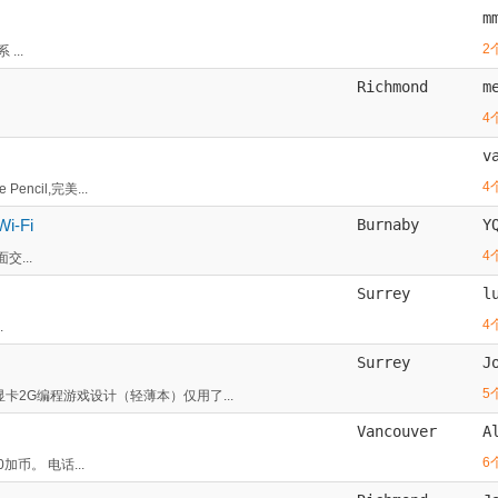
m
2
...
Richmond
m
4
v
4
encil,完美...
i-Fi
Burnaby
Y
4
面交...
Surrey
l
4
.
Surrey
J
5
立显卡2G编程游戏设计（轻薄本）仅用了...
Vancouver
A
6
50加币。 电话...