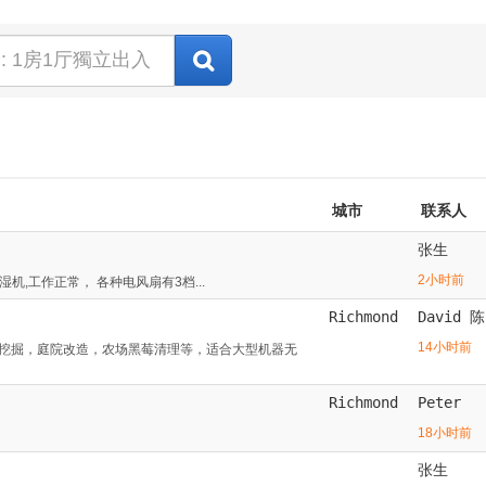
城市
联系人
张生
2小时前
湿机,工作正常， 各种电风扇有3档...
Richmond
David 陈
14小时前
挖掘，庭院改造，农场黑莓清理等，适合大型机器无
Richmond
Peter
18小时前
张生