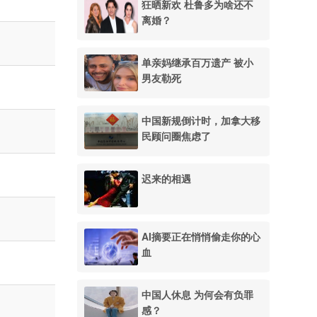
狂晒新欢 杜鲁多为啥还不
离婚？
单亲妈继承百万遗产 被小
男友勒死
中国新规倒计时，加拿大移
民顾问圈焦虑了
迟来的相遇
AI摘要正在悄悄偷走你的心
血
中国人休息 为何会有负罪
感？