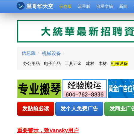
温哥华天空
信息版
流星版
流星文摘
新闻
机械设备
/
信息版
/
办公用品
电子产品
工具五金
建材
木材
机械设备
发贴前必读
发个人免费广告
发商业广
重要警示，致Vansky用户