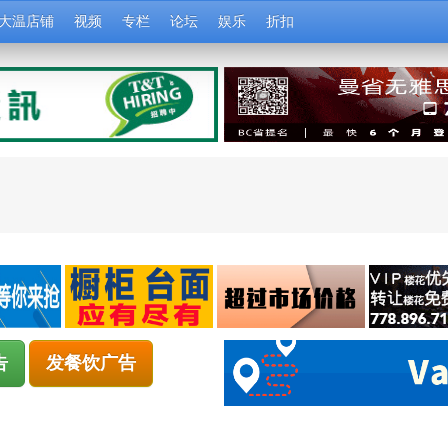
大温店铺
视频
专栏
论坛
娱乐
折扣
告
发餐饮广告