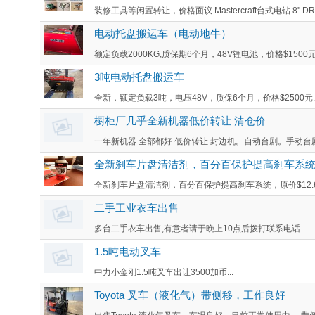
装修工具等闲置转让，价格面议 Mastercraft台式电钻 8'' DRILL
电动托盘搬运车（电动地牛）
额定负载2000KG,质保期6个月，48V锂电池，价格$1500元。
3吨电动托盘搬运车
全新，额定负载3吨，电压48V，质保6个月，价格$2500元...
橱柜厂几乎全新机器低价转让 清仓价
一年新机器 全部都好 低价转让 封边机。自动台剧。手动台剧
全新刹车片盘清洁剂，百分百保护提高刹车系统，原
全新刹车片盘清洁剂，百分百保护提高刹车系统，原价$12.65，
二手工业衣车出售
多台二手衣车出售,有意者请于晚上10点后拨打联系电话...
1.5吨电动叉车
中力小金刚1.5吨叉车出让3500加币...
Toyota 叉车（液化气）带侧移，工作良好