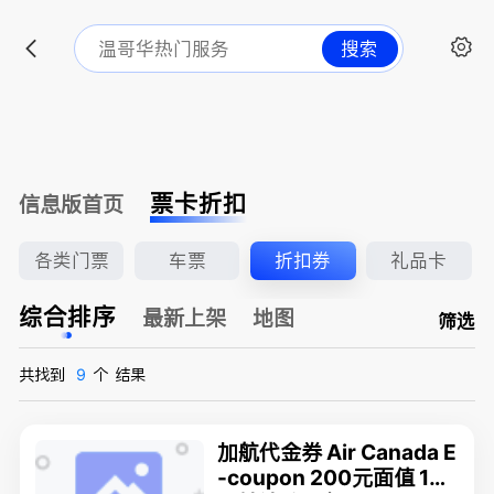
搜索
票卡折扣
信息版首页
各类门票
车票
折扣券
礼品卡
综合排序
最新上架
地图
筛选
共找到
9
个
结果
加航代金券 Air Canada E
-coupon 200元面值 160