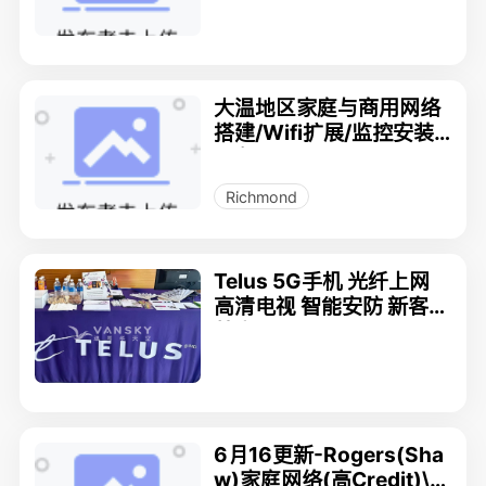
$25/100gb】
大温地区家庭与商用网络
搭建/Wifi扩展/监控安装
服务
Richmond
Telus 5G手机 光纤上网
高清电视 智能安防 新客户
特惠。778-939-989
8，微信号：telusbestde
al.
6月16更新-Rogers(Sha
w)家庭网络(高Credit)\手