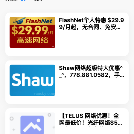
FlashNet华人特惠 $29.9
9/月起，无合同、免安装
费！极速光纤，电信运营
商直营，中文客服0等
待，回国VPN
Shaw网络超级特大优惠^
_^，778.881.0582，手
机/光纤专线/智能产品
等，最佳服务，尽快安装
【TELUS 网络优惠！全
网最低价！光纤网络$53/
月起！可加急安装！手机