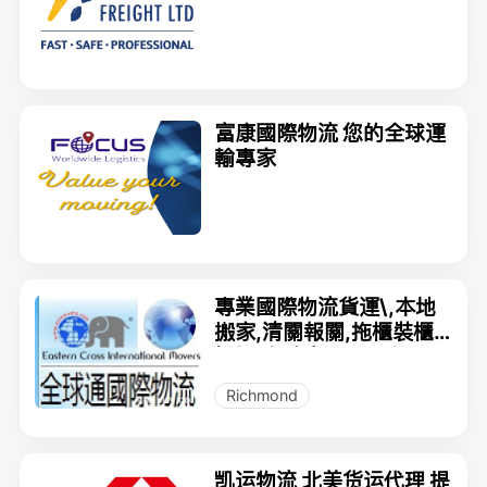
拼柜，家具电器运输清关
（2026年08月20日装柜
）
富康國際物流 您的全球運
輸專家
專業國際物流貨運\,本地
搬家,清關報關,拖櫃裝櫃
卸櫃,海陸空運\,長途運
\輸,倉儲
Richmond
凯运物流 北美货运代理 提