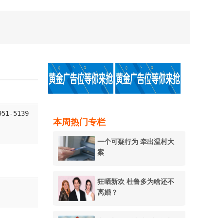
951-5139
本周热门专栏
一个可疑行为 牵出温村大
案
狂晒新欢 杜鲁多为啥还不
离婚？