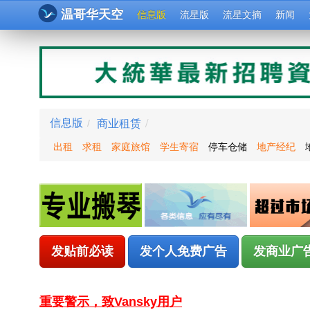
温哥华天空
信息版
流星版
流星文摘
新闻
商业租赁
/
信息版
/
出租
求租
家庭旅馆
学生寄宿
停车仓储
地产经纪
发贴前必读
发个人免费广告
发商业广
重要警示，致Vansky用户