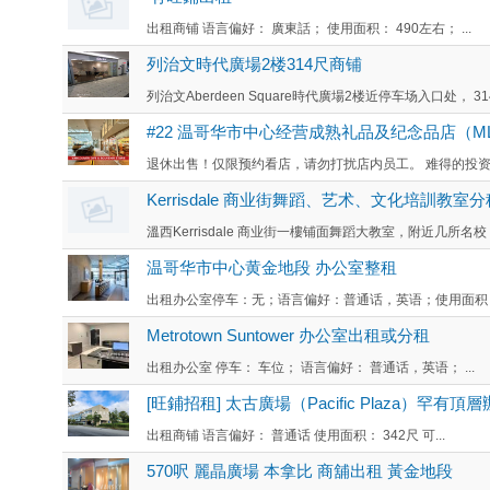
出租商铺 语言偏好： 廣東話； 使用面积： 490左右； ...
列治文時代廣場2楼314尺商铺
列治文Aberdeen Square時代廣場2楼近停车场入口处， 3
#22 温哥华市中心经营成熟礼品及纪念品店（MLS#C8
退休出售！仅限预约看店，请勿打扰店内员工。 难得的投资
Kerrisdale 商业街舞蹈、艺术、文化培訓教室
溫西Kerrisdale 商业街一樓铺面舞蹈大教室，附近几所名校，20
温哥华市中心黄金地段 办公室整租
出租办公室停车：无；语言偏好：普通话，英语；使用面积：1
Metrotown Suntower 办公室出租或分租
出租办公室 停车： 车位； 语言偏好： 普通话，英语； ...
[旺鋪招租] 太古廣場（Pacific Plaza）罕有
出租商铺 语言偏好： 普通话 使用面积： 342尺 可...
570呎 麗晶廣場 本拿比 商舖出租 黃金地段