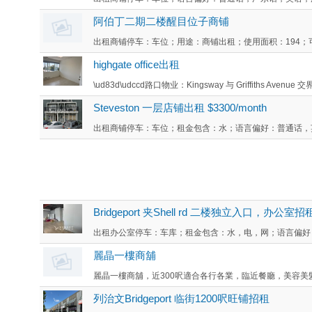
阿伯丁二期二楼醒目位子商铺
出租商铺停车：车位；用途：商铺出租；使用面积：194；可用时间
highgate office出租
\ud83d\udccd路口物业：Kingsway 与 Griffiths Avenue 交界 \
Steveston 一层店铺出租 $3300/month
出租商铺停车：车位；租金包含：水；语言偏好：普通话，英语
Bridgeport 夹Shell rd 二楼独立入口，办公室招
出租办公室停车：车库；租金包含：水，电，网；语言偏好：普
麗晶一樓商舖
麗晶一樓商舖，近300呎適合各行各業，臨近餐廳，美容美髮
列治文Bridgeport 临街1200呎旺铺招租