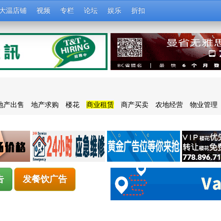
大温店铺
视频
专栏
论坛
娱乐
折扣
地产出售
地产求购
楼花
商业租赁
商产买卖
农地经营
物业管理
告
发餐饮广告