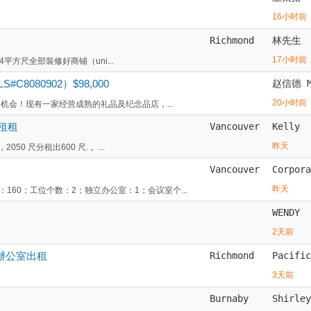
16小时前
Richmond
林先生
17小时前
14平方尺全部裝修好商铺（uni...
080902）$98,000
赵信德 M
20小时前
机会！现有一家经营成熟的礼品及纪念品店，...
分租租
Vancouver
Kelly
昨天
50 尺分租出600 尺. 。...
Vancouver
Corpora
昨天
60；工位个数：2；独立办公室：1；会议室个...
WENDY
2天前
頂層辦公室出租
Richmond
Pacific
3天前
Burnaby
Shirley