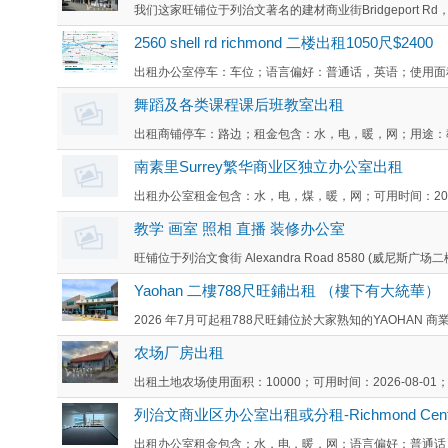
我们这家旺铺位于列治文著名的建材商业街Bridgeport R
2560 shell rd richmond 二楼出租1050尺$2400
出租办公室停车：车位；语言偏好：普通话，英语；使用面积：1
舞蹈及各类课程课后班教室出租
出租商铺停车：路边；租金包含：水，电，暖，网；用途：教室 
南素里Surrey繁华商业区独立办公室出租
出租办公室租金包含：水，电，煤，暖，网；可用时间：2026-
教学 画室 照相 直播 装修办公室
旺铺位于列治文食街 Alexandra Road 8580 (威尼斯广场
Yaohan 二樓788尺旺鋪出租 （樓下有大統華）
2026 年7月可起租788尺旺鋪位於大家熟知的YAOHAN 商
农场厂房出租
出租土地农场使用面积：10000；可用时间：2026-08-01
列治文商业区办公室出租或分租-Richmond Cent
出租办公室租金包含：水，电，暖，网；语言偏好：普通话，英语