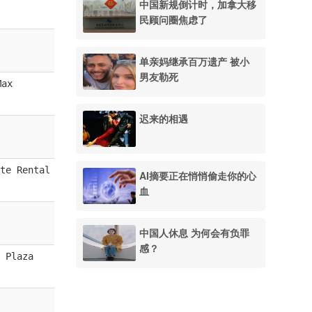
中国新规倒计时，加拿大移
民顾问圈焦虑了
单亲妈继承百万遗产 被小
男友勒死
ax
迟来的相遇
te Rental
AI摘要正在悄悄偷走你的心
血
中国人休息 为何会有负罪
感？
 Plaza