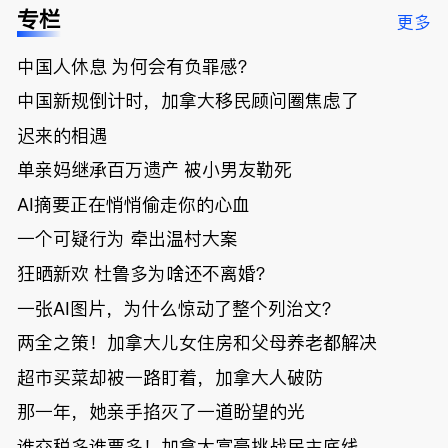
低；免费狂
了；一夜返
被罚1680
曝光；美国
专栏
更多
送50万磅蔬
贫！华人找
刀，公寓惊
夫妻住进殡
菜！大
银行做房贷
现天价罚
仪馆
中国人休息 为何会有负罪感？
温“丑陋土
欠款多出$1
单；房市崩
豆日”冲击
9万；突
盘前兆？加
中国新规倒计时，加拿大移民顾问圈焦虑了
吉尼斯纪
发！无辜男
国租赁市场
录；惨！留
孩温哥华市
恐迎暴跌危
迟来的相遇
学生换汇被
中心被刺身
机！
单亲妈继承百万遗产 被小男友勒死
骗光2万美
亡；
元，还被卷
AI摘要正在悄悄偷走你的心血
入跨国刑案
账户遭封！
一个可疑行为 牵出温村大案
狂晒新欢 杜鲁多为啥还不离婚？
一张AI图片，为什么惊动了整个列治文？
两全之策！加拿大儿女住房和父母养老都解决
超市买菜却被一路盯着，加拿大人破防
那一年，她亲手掐灭了一道盼望的光
谁交税多谁票多！加拿大富豪挑战民主底线