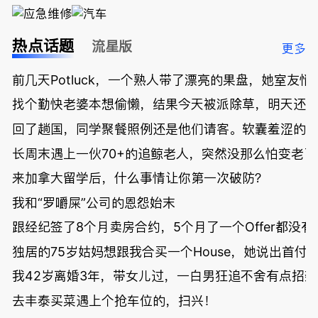
热点话题
流星版
更多
前几天Potluck，一个熟人带了漂亮的果盘，她室友悄
找个勤快老婆本想偷懒，结果今天被派除草，明天还
回了趟国，同学聚餐照例还是他们请客。软囊羞涩的
长周末遇上一伙70+的追鲸老人，突然没那么怕变老了
来加拿大留学后，什么事情让你第一次破防？
我和“罗嚼屎”公司的恩怨始末
跟经纪签了8个月卖房合约，5个月了一个Offer都没
独居的75岁姑妈想跟我合买一个House，她说出首付
我42岁离婚3年，带女儿过，一白男狂追不舍有点招
去丰泰买菜遇上个抢车位的，扫兴！