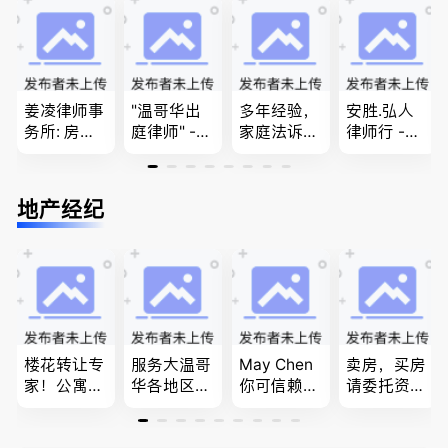
民和魁北克
团聚，投资
问题
PEQ60472
移民以及各
08731
类省提名和
技术移民
姜凌律师事
"温哥华出
多年经验，
安胜.弘人
务所: 房产
庭律师" -
家庭法诉
律师行 -
过户专做急
华夏律师事
讼, 地产过
（大温地区
件。婚姻
务所 - 劳动
户, 遗产认
最大的华人
法/公司法/
法， 建
证，租务纠
律师行、精
地产经纪
民事商业诉
筑， 人身
纷 普通
干团队、多
讼律师
伤害，商业
话， 粤
名中、外文
纠纷，审判
语，列治文
律师、多语
辩护
陈卓律师事
种服务、高
务所 (ATA L
效优质、助
aw Corpor
您安心乐
ation)
业、胜劵稳
操)
楼花转让专
服务大温哥
May Chen
卖房，买房
家！公寓销
华各地区的
你可信赖的
请委托资深
售专家！欢
住宅及商业
山东人，
地产经纪人
迎委托，多
地产专业持
为你提供全
Summer Sh