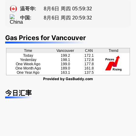
种佣金方
牌地产经纪
方位的地产
a， 五星好
案！
Sophia Fan
服务
评
8月6日 周四 05:59:32
温哥华:
房屋买卖,
8月6日 周四 20:59:32
中国:
资产规划管
理
Gas Prices for Vancouver
Time
Vancouver
CAN
Trend
Today
199.2
172.1
Yesterday
198.1
172.8
One Week Ago
199.0
177.8
One Month Ago
189.0
161.8
One Year Ago
163.1
137.5
Provided by
GasBuddy.com
今日汇率