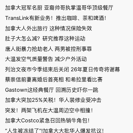
加拿大冠军名厨 亚裔帅哥执掌温哥华顶级餐厅
TransLink有新业务！推出咖啡、茶和啤酒！
加拿大人外出旅行 这种情况保险失效
肚子大怎么减？研究推荐这种运动
唐人街暴力抢劫老人 两男被控刑事罪
大温发空气质量警告 减少户外活动
列治文夜市今季结束后关闭 26年夏日传奇将谢幕
蔡崇信前妻离婚后首亮相 和希拉里看比赛
Gastown这经典餐厅 回溯历史吓你一跳
加拿大突加25%关税！华人装修业受冲击
突发！两架飞机在大温周边空中相撞！
加拿大Costco紧急召回热销牛角包！
“人生被冻结了”!加拿大大批华人爆发抗议！