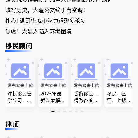
改写历史，大温公交终于有空调！
扎心! 温哥华城市魅力远逊多伦多
焦虑！大温人陷入养老困境
移民顾问
洋帆移民留
2025年最
香黎移民 -
移民、签
学公司，精
新政策解
精做各省省
证、上诉 --
做旅游转学
读，政府持
提名,LMIA,
-”亲自负
签各类签证
牌顾问为您
签证,工作
责、全程跟
留学转学，
免费咨询各
推荐。持牌
进”的RCIC-
律师
BCPNP，E
类疑难签证
顾问免费为
IRB持牌移
E，团聚移
问题，夫妻
您解答各类
民顾问