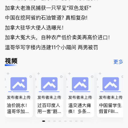
加拿大老渔民捕获一只罕见"双色龙虾"
中国在挖阿省的石油管道? 真相复杂!
加拿大驻华大使人选曝光！
加拿大冤大头，自种农产低价卖美再高价进口！
温哥华写字楼内违建11个小隔间 两男被罚
视频
更多
油价跳水！
过百印度人
温交通大瘫
中国留学生
温哥华加油
用一套“剧
痪！多条主
假冒FBI上
省大钱，专
本”，移民
路封死到年
门行骗；泰
家曝还会更
官：太假
底；做顿饭
国高僧丑闻