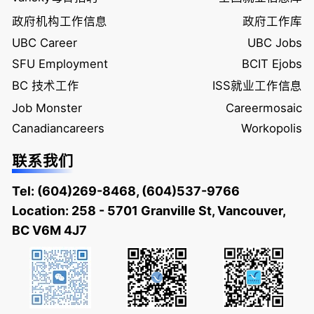
政府机构工作信息
政府工作库
UBC Career
UBC Jobs
SFU Employment
BCIT Ejobs
BC 技术工作
ISS就业工作信息
Job Monster
Careermosaic
Canadiancareers
Workopolis
联系我们
Tel:
(604)269-8468
,
(604)537-9766
Location: 258 - 5701 Granville St, Vancouver,
BC V6M 4J7