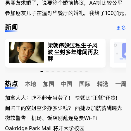
男朋友求婚了，说要签个婚前协议，AA制比较公平
参加朋友儿子在温哥华餐厅的婚礼，我给了100加元，
新闻
更多
梁朝伟躲过私生子风
波 尘封多年绯闻再发
酵
热点
本地
加国
中国
国际
精选
一周
加拿大人：吃不起麦当劳了！ 快餐比“正餐”还贵!
闹罢工的空姐空少挣多少钱？ 西捷及加航薪酬曝光
微软警告：机场、饭店别乱连免费Wi-Fi
Oakridge Park Mall 将开大学校园