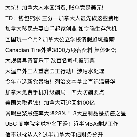
大坑！加拿大人本国消费, 账单竟是美元!
TD：钱包缩水 三分一加拿大人最先砍这些费用
加拿大移民夫妻白手起家创业 如今陷生存危机
回国玩一个月? 加拿大公立学校请假避坑指南!
Canadian Tire外泄3800万顾客资料 集体诉讼
大规模卑诗音乐节 数百名司机被罚票
大温户外工人重启罢工行动！涉污水处理
今年市选新党暴增！列治文本拿比直追温哥华
加拿大免费手机升级骗局：四大防骗要点
美国关税退钱！加拿大可追回$100亿
常喝豆浆患癌率大降28% ！3大豆制品是抗癌之星
UBC 商学院全球排名下滑！近半MBA难找工作
信不过枕边人? 过半加拿大伴侣财务分开