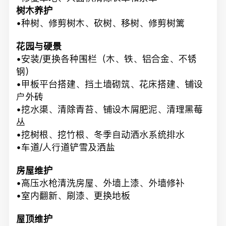
树木养护
•种树、修剪树木、砍树、移树、修剪树篱
花园与硬景
•安装/更换各种围栏（木、铁、铝合金、不锈
钢）
•甲板平台搭建、挡土墙砌筑、花床搭建、铺设
户外砖
•挖水渠、清除青苔、铺设木屑肥泥、清理黑莓
丛
•挖树根、挖竹根、冬季自动洒水系统排水
•车道/人行道铲雪及洒盐
房屋维护
•高压水枪清洗房屋、外墙上漆、外墙修补
•室内翻新、刷漆、更换地板
屋顶维护