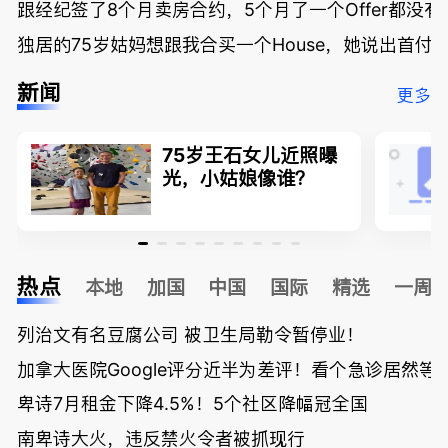
跟经纪签了8个月卖房合约，5个月了一个Offer都没
独居的75岁姑妈想跟我合买一个House，她说出首付
新闻
更多
75岁王石女儿近照曝
光，小姑娘像谁？
热点
本地
加国
中国
国际
精选
一周
列治文有名豆腐公司 被卫生局勒令暂停业！
加拿大医院Google评分近半为差评！看个急诊居然等了
卑诗7月租金下降4.5%！5个社区降幅冠全国
南卑诗大火，违反禁火令者被抓现行