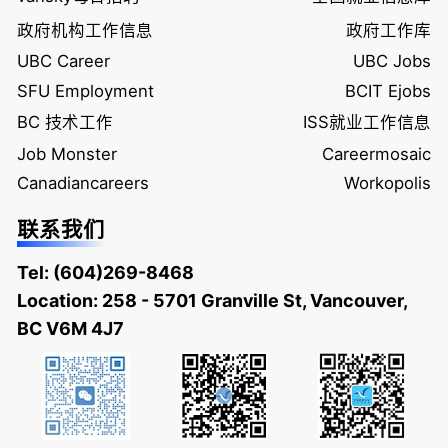
政府机构工作信息
政府工作库
UBC Career
UBC Jobs
SFU Employment
BCIT Ejobs
BC 技术工作
ISS就业工作信息
Job Monster
Careermosaic
Canadiancareers
Workopolis
联系我们
Tel:
(604)269-8468
Location: 258 - 5701 Granville St, Vancouver,
BC V6M 4J7