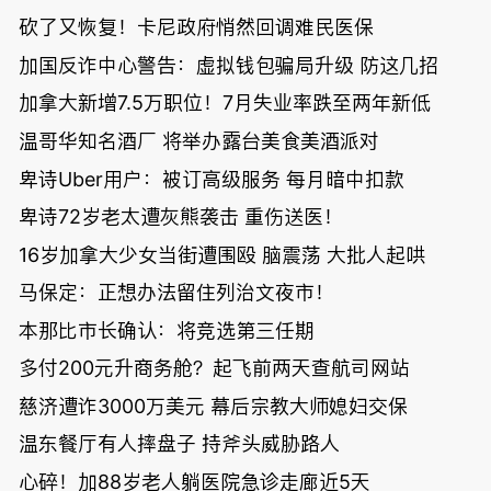
砍了又恢复！卡尼政府悄然回调难民医保
加国反诈中心警告：虚拟钱包骗局升级 防这几招
加拿大新增7.5万职位！7月失业率跌至两年新低
温哥华知名酒厂 将举办露台美食美酒派对
卑诗Uber用户：被订高级服务 每月暗中扣款
卑诗72岁老太遭灰熊袭击 重伤送医！
16岁加拿大少女当街遭围殴 脑震荡 大批人起哄
马保定：正想办法留住列治文夜市！
本那比市长确认：将竞选第三任期
多付200元升商务舱？起飞前两天查航司网站
慈济遭诈3000万美元 幕后宗教大师媳妇交保
温东餐厅有人摔盘子 持斧头威胁路人
心碎！加88岁老人躺医院急诊走廊近5天