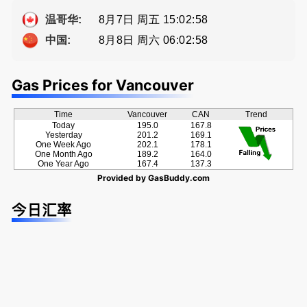
种佣金方
ng電話 778
牌地产经纪
案！
-689-5519
Sophia Fan
8月7日 周五 15:02:58
温哥华:
房屋买卖,
8月8日 周六 06:02:58
中国:
资产规划管
理
Gas Prices for Vancouver
Time
Vancouver
CAN
Trend
Today
195.0
167.8
Yesterday
201.2
169.1
One Week Ago
202.1
178.1
One Month Ago
189.2
164.0
One Year Ago
167.4
137.3
Provided by
GasBuddy.com
今日汇率