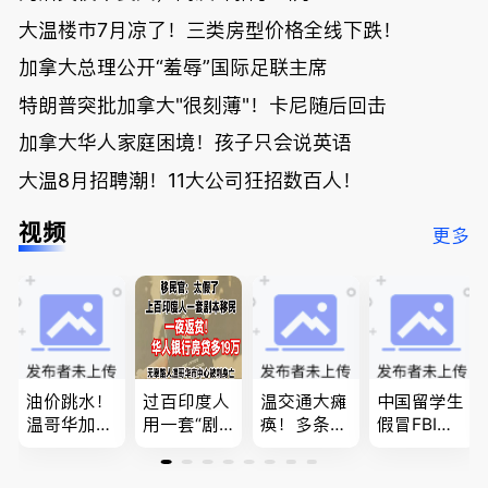
大温楼市7月凉了！三类房型价格全线下跌！
加拿大总理公开“羞辱”国际足联主席
特朗普突批加拿大"很刻薄"！卡尼随后回击
加拿大华人家庭困境！孩子只会说英语
大温8月招聘潮！11大公司狂招数百人！
视频
更多
油价跳水！
过百印度人
温交通大瘫
中国留学生
温哥华加油
用一套“剧
痪！多条主
假冒FBI上
省大钱，专
本”，移民
路封死到年
门行骗；泰
家曝还会更
官：太假
底；做顿饭
国高僧丑闻