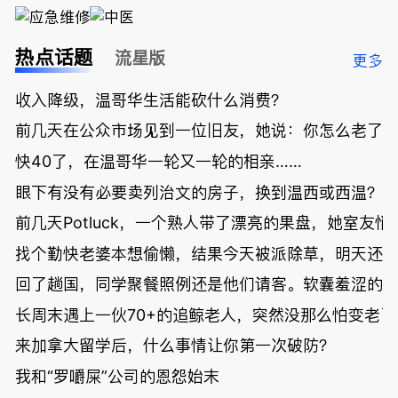
热点话题
流星版
更多
收入降级，温哥华生活能砍什么消费？
前几天在公众市场见到一位旧友，她说：你怎么老了
快40了，在温哥华一轮又一轮的相亲……
眼下有没有必要卖列治文的房子，换到温西或西温？
前几天Potluck，一个熟人带了漂亮的果盘，她室友悄
找个勤快老婆本想偷懒，结果今天被派除草，明天还
回了趟国，同学聚餐照例还是他们请客。软囊羞涩的
长周末遇上一伙70+的追鲸老人，突然没那么怕变老了
来加拿大留学后，什么事情让你第一次破防？
我和“罗嚼屎”公司的恩怨始末