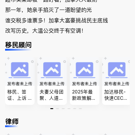
那一年，她亲手掐灭了一道盼望的光
谁交税多谁票多！加拿大富豪挑战民主底线
改写历史，大温公交终于有空调！
移民顾问
移民、签
夫妻父母团
2025年最
加达移民-
证、上诉 --
聚、人道移
新政策解
快速CEC&P
-”亲自负
民、LMIA
读，政府持
NP真实工
责、全程跟
和工签 移
牌顾问为您
作机会 移
进”的RCIC-
民难民上诉
免费咨询各
民上诉、家
律师
IRB持牌移
疑难问题的
类疑难签证
庭团聚，特
民顾问
解决 各类
问题，夫妻
快技术移民