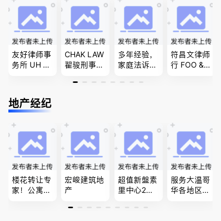
移民签证
团聚，投资
商业移民，
、翻译和海
移民以及各
名校申请
牙认证
类省提名和
技术移民
友好律师事
CHAK LAW
多年经验，
符昌文律师
务所 UH LA
翟骏刑事交
家庭法诉
行 FOO & C
W，专注U
通大律师
讼, 地产过
OMPANY-
BC地区及
刑事辩护/
户, 遗产认
家庭法, 离
温哥华，公
民事诉讼/
证，租务纠
婚/财产分
地产经纪
司商业、收
房产过户
纷 普通
配, 子女抚
购兼并、婚
话， 粤
养, 刑事法
姻家庭、遗
语，列治文
嘱遗产
陈卓律师事
务所 (ATA L
aw Corpor
ation)
楼花转让专
宏峻建筑地
超值新盤素
服务大温哥
家！公寓销
产
里中心2房1
华各地区的
售专家！欢
廳1書房高
住宅及商业
迎委托，多
級公寓，So
地产专业持