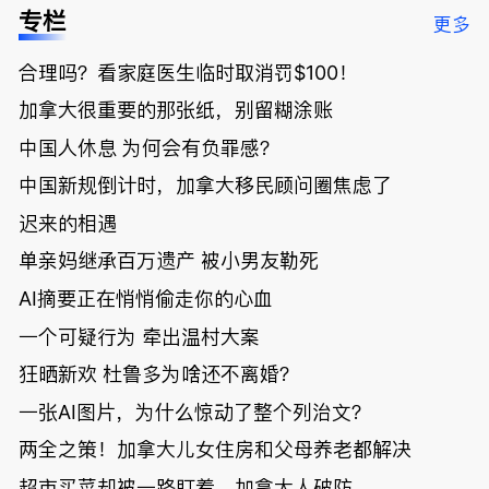
低；免费狂
了；一夜返
被罚1680
曝光；美国
专栏
更多
送50万磅蔬
贫！华人找
刀，公寓惊
夫妻住进殡
菜！大
银行做房贷
现天价罚
仪馆
合理吗？看家庭医生临时取消罚$100！
温“丑陋土
欠款多出$1
单；房市崩
豆日”冲击
9万；突
盘前兆？加
加拿大很重要的那张纸，别留糊涂账
吉尼斯纪
发！无辜男
国租赁市场
录；惨！留
孩温哥华市
恐迎暴跌危
中国人休息 为何会有负罪感？
学生换汇被
中心被刺身
机！
中国新规倒计时，加拿大移民顾问圈焦虑了
骗光2万美
亡；
元，还被卷
迟来的相遇
入跨国刑案
账户遭封！
单亲妈继承百万遗产 被小男友勒死
AI摘要正在悄悄偷走你的心血
一个可疑行为 牵出温村大案
狂晒新欢 杜鲁多为啥还不离婚？
一张AI图片，为什么惊动了整个列治文？
两全之策！加拿大儿女住房和父母养老都解决
超市买菜却被一路盯着，加拿大人破防