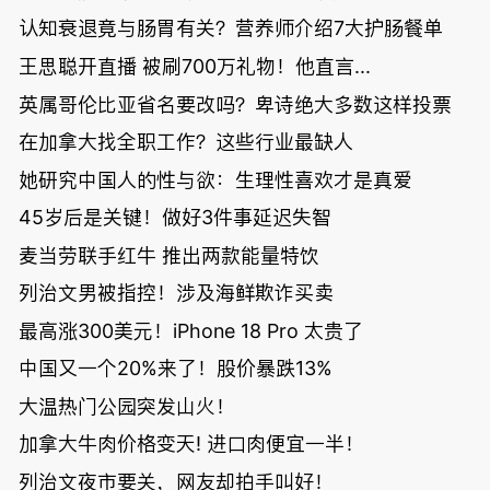
认知衰退竟与肠胃有关？营养师介绍7大护肠餐单
王思聪开直播 被刷700万礼物！他直言...
英属哥伦比亚省名要改吗？卑诗绝大多数这样投票
在加拿大找全职工作？这些行业最缺人
她研究中国人的性与欲：生理性喜欢才是真爱
45岁后是关键！做好3件事延迟失智
麦当劳联手红牛 推出两款能量特饮
列治文男被指控！涉及海鲜欺诈买卖
最高涨300美元！iPhone 18 Pro 太贵了
中国又一个20%来了！股价暴跌13%
大温热门公园突发山火！
加拿大牛肉价格变天! 进口肉便宜一半！
列治文夜市要关，网友却拍手叫好！