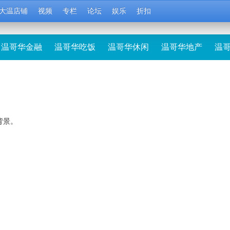
大温店铺
视频
专栏
论坛
娱乐
折扣
温哥华金融
温哥华吃饭
温哥华休闲
温哥华地产
温
背景。