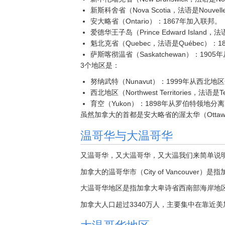
新斯科舍省（Nova Scotia，法语是Nouvel
安大略省（Ontario）：1867年加入联邦。
爱德华王子岛（Prince Edward Island，法
魁北克省（Quebec，法语是Québec）：
萨斯喀彻温省（Saskatchewan）：19
3个地区是：
努纳武特（Nunavut）：1999年从西北地
西北地区（Northwest Territories，法语是T
育空（Yukon）：1898年从罗伯特领地分
虽然加拿大的首都是安大略省的渥太华（Otta
温哥华与大温哥华
又温哥华，又大温哥华，又大温我们来简单说
加拿大的温哥华市（City of Vancouver）是指
大温哥华地区是指加拿大卑诗省西南部海岸地区，包
加拿大人口超过3340万人，主要集中在靠近美
大温哥华地区