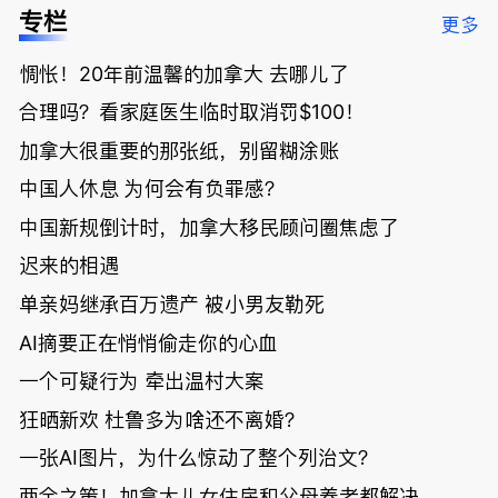
低；免费狂
了；一夜返
被罚1680
曝光；美国
专栏
更多
送50万磅蔬
贫！华人找
刀，公寓惊
夫妻住进殡
菜！大
银行做房贷
现天价罚
仪馆
惆怅！20年前温馨的加拿大 去哪儿了
温“丑陋土
欠款多出$1
单；房市崩
豆日”冲击
9万；突
盘前兆？加
合理吗？看家庭医生临时取消罚$100！
吉尼斯纪
发！无辜男
国租赁市场
录；惨！留
孩温哥华市
恐迎暴跌危
加拿大很重要的那张纸，别留糊涂账
学生换汇被
中心被刺身
机！
中国人休息 为何会有负罪感？
骗光2万美
亡；
元，还被卷
中国新规倒计时，加拿大移民顾问圈焦虑了
入跨国刑案
账户遭封！
迟来的相遇
单亲妈继承百万遗产 被小男友勒死
AI摘要正在悄悄偷走你的心血
一个可疑行为 牵出温村大案
狂晒新欢 杜鲁多为啥还不离婚？
一张AI图片，为什么惊动了整个列治文？
两全之策！加拿大儿女住房和父母养老都解决