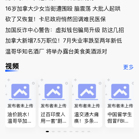
16岁加拿大少女当街遭围殴 脑震荡 大批人起哄
砍了又恢复！卡尼政府悄然回调难民医保
加国反诈中心警告：虚拟钱包骗局升级 防这几招
加拿大新增7.5万职位！7月失业率跌至两年新低
温哥华知名酒厂 将举办露台美食美酒派对
视频
更多
油价跳水！
过百印度人
温交通大瘫
中国留学生
温哥华加油
用一套“剧
痪！多条主
假冒FBI上
省大钱，专
本”，移民
路封死到年
门行骗；泰
家曝还会更
官：太假
底；做顿饭
国高僧丑闻