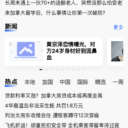
长周末遇上一伙70+的追鲸老人，突然没那么怕变老了
来加拿大留学后，什么事情让你第一次破防？
新闻
更多
黄宗泽恋情曝光，对
方24岁身材好到流鼻
血
热点
本地
加国
中国
国际
精选
一周
贷款利率又涨？加拿大房贷成本或再度走高
4华裔温岛非法采生蚝 共罚1.8万元
列治文房东收楼自住 遭租客蹲守12次穿崩
飞机折返！顽童拒扣安全带 全机乘客滞留卑诗过夜