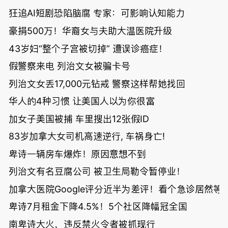
狂追AI短剧恐陷脑腐 专家：可影响认知能力
豪捐500万！华裔女与夫助大温医院升级
43岁妇“整个子宫被切掉” 遭误诊癌症！
假警察来电 列治文女被骗卡号
列治文女丢17,000元钻戒 警察这样帮她找回
华人的4种习惯 让美国人以为你很富
加女子美国被捕 车里搜出12张假ID
83岁加拿大女司机高速逆行, 车祸身亡!
卑诗一辆房车爆炸！原因意想不到
列治文有名豆腐公司 被卫生局勒令暂停业！
加拿大医院Google评分近半为差评！看个急诊居然等了
卑诗7月租金下降4.5%！5个社区降幅冠全国
南卑诗大火，违反禁火令者被抓现行