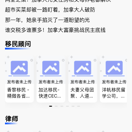
超市买菜却被一路盯着，加拿大人破防
那一年，她亲手掐灭了一道盼望的光
谁交税多谁票多！加拿大富豪挑战民主底线
移民顾问
香黎移民 -
加达移民-
夫妻父母团
洋帆移民留
精做各省省
快速CEC&P
聚、人道移
学公司，精
提名,LMIA,
NP真实工
民、LMIA
做旅游转学
签证,工作
作机会 移
和工签 移
签各类签证
推荐。持牌
民上诉、家
民难民上诉
留学转学，
律师
顾问免费为
庭团聚，特
疑难问题的
BCPNP，E
您解答各类
快技术移民
解决 各类
E，团聚移