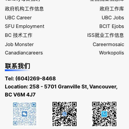
政府机构工作信息
政府工作库
UBC Career
UBC Jobs
SFU Employment
BCIT Ejobs
BC 技术工作
ISS就业工作信息
Job Monster
Careermosaic
Canadiancareers
Workopolis
联系我们
Tel:
(604)269-8468
Location: 258 - 5701 Granville St, Vancouver,
BC V6M 4J7