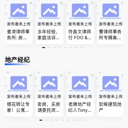
问题
商业移民，
移民签证
民和魁北克
名校申请
、翻译和海
PEQ60472
牙认证
08731
姜凌律师事
多年经验，
符昌文律师
曹律师事务
务所: 房产
家庭法诉
行 FOO & C
所专精离
过户专做急
讼, 地产过
OMPANY-
婚，分居及
件。婚姻
户, 遗产认
家庭法, 离
婚前协议，
法/公司法/
证，租务纠
婚/财产分
经济纠纷，
地产经纪
民事商业诉
纷 普通
配, 子女抚
財產分割，
讼律师
话， 粤
养, 刑事法
地产及生意
语，列治文
买卖
陈卓律师事
务所 (ATA L
aw Corpor
ation)
楼花转让专
卖房，买房
老牌地产经
宏峻建筑地
家！公寓销
请委托资深
纪人Tony L
产
售专家！欢
地产经纪人
in 忠于客户
迎委托，多
Summer Sh
经验买卖