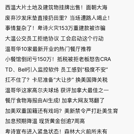
西温大片土地及建筑物挂牌出售！面朝大海
废弃沙发床垫直接扔田里？当场遭路人喝止！
事情复杂了！卑诗火灾153万重建款被诈骗
大温公交员工拒绝协议 工会启动这个行动
温哥华10家最新开业的热门餐厅推荐
小餐馆倒闭亏150万！抵税被拒老板怒告CRA
TD、Bell引入监控软件 员工感到“极度不安”
扛不住了？卡尼准备“大让步” 换美国降关税
温哥华这家高尔夫球场 获评加拿大最佳之一
餐厅食物海报由AI生成! 加拿大网友骂翻了
加美双重国籍还有戏吗？美新禁令严打赴美生育
加息预期降温 现货黄金创逾7周高
卑诗宣布进入紧急状态！森林大火前所未有