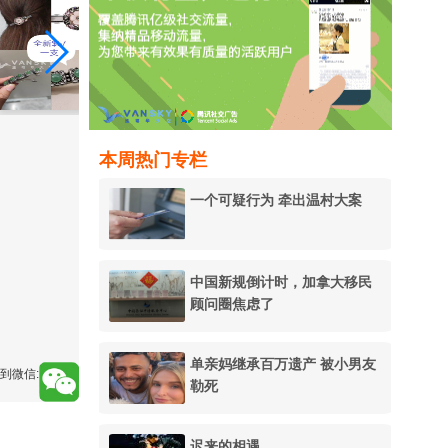
本周热门专栏
一个可疑行为 牵出温村大案
中国新规倒计时，加拿大移民
顾问圈焦虑了
单亲妈继承百万遗产 被小男友
到微信:
勒死
迟来的相遇