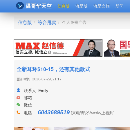
温哥华天空
信息版
流星版
流星文摘
新闻
信息版
综合甩卖
个人免费广告
/
/
全新耳环$10-15，还有其他款式
更新时间: 2026-07-29, 21:17
联系人:
Emily
邮箱 :
微信 :
6043689519
电话 :
[来电请说Vansky上看到]