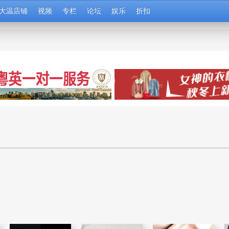
大温店铺
视频
专栏
论坛
娱乐
折扣