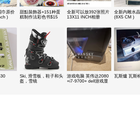
围巾原价
甜點裝飾器+151种蛋
全新可以放392张照片
全新内雕水晶老
nch )
糕制作法彩色书$15
13X11 INCH相册
(8X5 CM )
+10X15 CM三个像架
$15
30
Ski, 滑雪板，鞋子和头
游戏电脑 英伟达2080
瓦斯爐 瓦斯
盔，雪镜
+i7-9700+ dell游戏显
示屏144hz