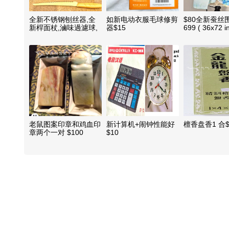
全新不锈钢刨丝器,全
如新电动衣服毛球修剪
$80全新蚕丝
新桿面杖,滷味過濾球,
器$15
699 ( 36x72 i
名牌刀,冰淇淋挖勺,等8
件$25
老鼠图案印章和鸡血印
新计算机+闹钟性能好
檀香盘香1 合$
章两个一对 $100
$10