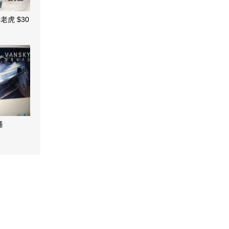
虎 $30
桶