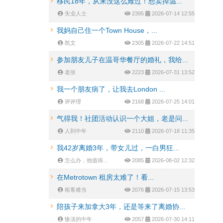
移民18年，从来没这么难过！想卖掉温...
失业人士
2395
2026-07-14 12:55
我妈自己住一个Town House，...
凯文
2305
2026-07-22 14:51
参加朋友儿子在温哥华餐厅的婚礼，我给...
老张
2223
2026-07-31 13:52
我一个朋友病了，让我去London ...
评评理
2168
2026-07-25 14:01
气得我！社团活动认识一个大姐，老是问...
人到中年
2110
2026-07-18 11:35
我42岁离婚3年，带女儿过，一白男狂...
怎么办，他值得...
2085
2026-08-02 12:32
在Metrotown 租房太难了！看...
租客难当
2076
2026-07-15 13:53
陪孩子来加拿大3年，还是等来了离婚协...
惨淡的中年
2057
2026-07-30 14:11