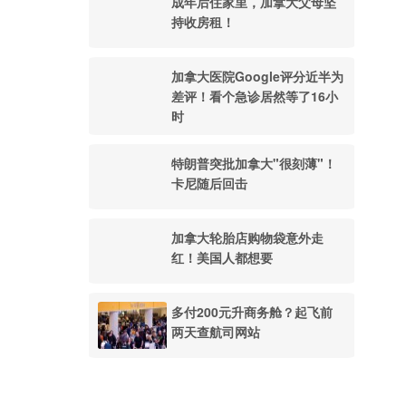
成年后住家里，加拿大父母坚
持收房租！
加拿大医院Google评分近半为
差评！看个急诊居然等了16小
时
特朗普突批加拿大"很刻薄"！
卡尼随后回击
加拿大轮胎店购物袋意外走
红！美国人都想要
多付200元升商务舱？起飞前
两天查航司网站