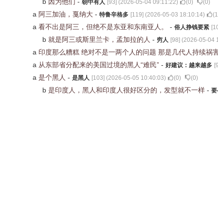
b
因为他们
-
朝中有人
[
93
] (
2026-05-04 09:11:22
)
(
0
)
(
0
)
a
阿三加油，戛纳大
-
特鲁辛格多
[
119
] (
2026-05-03 18:10:14
)
(
1
a
看不出是阿三，但绝不是东亚和东南亚人。
-
俗人挣钱要紧
[
1
b
就是阿三或斯里兰卡，孟加拉的人
-
穷人
[
98
] (
2026-05-04 
a
印度那么糟糕 绝对不是一两个人的问题 那是几代人持续祸
a
从东部省分配来的美国过境的黑人“难民”
-
好建议：越来越多
[
a
是个黑人
-
是黑人
[
103
] (
2026-05-05 10:40:03
)
(
0
)
(
0
)
b
是印度人，黑人和印度人很好区分的，发型就不一样
-
要