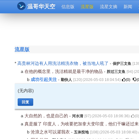
温哥华天空
信息版
流星版
流星文摘
新闻
流星版
*
高贵林河边有人用洗洁精洗衣物，被当地人吼了
-
保护三文鱼
[
13
a
在他的概念里，洗洁精就是最干净的物品
-
胜过三文鱼
[
94
] (
20
成功引起关注
b
-
勤快人
[
120
] (
2026-05-03 18:04:54
)
(
0
)
(
(无内容)
回复
a
大自然的，也是自己的
-
河水清
[
97
] (
2026-05-03 18:06:36
)
(
0
a
真是服了 印度人，为啥要把加拿大变印度，他们干嘛还过
b
沧浪之水可以濯我衣
-
五体投地
[
108
] (
2026-05-03 18:08:40
)