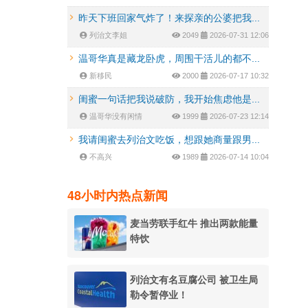
昨天下班回家气炸了！来探亲的公婆把我...
列治文李姐
2049
2026-07-31 12:06
温哥华真是藏龙卧虎，周围干活儿的都不...
新移民
2000
2026-07-17 10:32
闺蜜一句话把我说破防，我开始焦虑他是...
温哥华没有闲情
1999
2026-07-23 12:14
我请闺蜜去列治文吃饭，想跟她商量跟男...
不高兴
1989
2026-07-14 10:04
48小时内热点新闻
麦当劳联手红牛 推出两款能量
特饮
列治文有名豆腐公司 被卫生局
勒令暂停业！