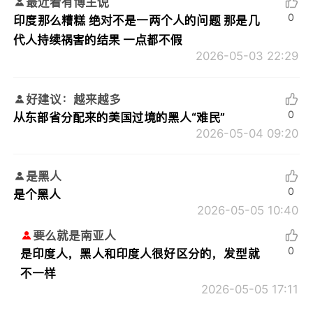
最近看有博主说
0
印度那么糟糕 绝对不是一两个人的问题 那是几
代人持续祸害的结果 一点都不假
2026-05-03 22:29
好建议：越来越多
0
从东部省分配来的美国过境的黑人“难民”
2026-05-04 09:20
是黑人
0
是个黑人
2026-05-05 10:40
要么就是南亚人
0
是印度人，黑人和印度人很好区分的，发型就
不一样
2026-05-05 17:11