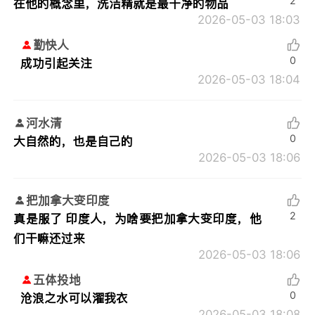
2
在他的概念里，洗洁精就是最干净的物品
2026-05-03 18:03
勤快人
0
成功引起关注
2026-05-03 18:04
河水清
0
大自然的，也是自己的
2026-05-03 18:06
把加拿大变印度
2
真是服了 印度人，为啥要把加拿大变印度，他
们干嘛还过来
2026-05-03 18:06
五体投地
0
沧浪之水可以濯我衣
2026-05-03 18:08