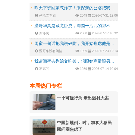
昨天下班回家气炸了！来探亲的公婆把我...
列治文李姐
2049
2026-07-31 12:06
温哥华真是藏龙卧虎，周围干活儿的都不...
新移民
2000
2026-07-17 10:32
闺蜜一句话把我说破防，我开始焦虑他是...
温哥华没有闲情
1999
2026-07-23 12:14
我请闺蜜去列治文吃饭，想跟她商量跟男...
不高兴
1989
2026-07-14 10:04
本周热门专栏
一个可疑行为 牵出温村大案
中国新规倒计时，加拿大移民
顾问圈焦虑了