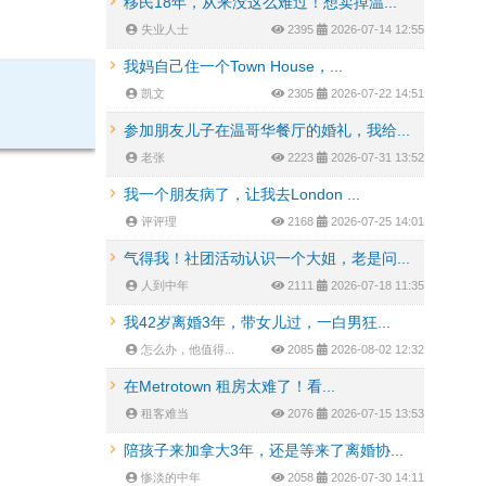
移民18年，从来没这么难过！想卖掉温...
失业人士
2395
2026-07-14 12:55
我妈自己住一个Town House，...
凯文
2305
2026-07-22 14:51
参加朋友儿子在温哥华餐厅的婚礼，我给...
老张
2223
2026-07-31 13:52
我一个朋友病了，让我去London ...
评评理
2168
2026-07-25 14:01
气得我！社团活动认识一个大姐，老是问...
人到中年
2111
2026-07-18 11:35
我42岁离婚3年，带女儿过，一白男狂...
怎么办，他值得...
2085
2026-08-02 12:32
在Metrotown 租房太难了！看...
租客难当
2076
2026-07-15 13:53
陪孩子来加拿大3年，还是等来了离婚协...
惨淡的中年
2058
2026-07-30 14:11