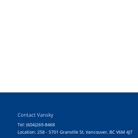
Contact Vansky
Tel: (604)269-8468
Location: 258 - 5701 Granville St, Vancouver, BC V6M 4J7