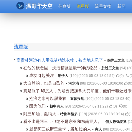
温哥华天空
信息版
流星版
流星文摘
新闻
流星版
*
高贵林河边有人用洗洁精洗衣物，被当地人吼了
-
保护三文鱼
[
13
a
在他的概念里，洗洁精就是最干净的物品
-
胜过三文鱼
[
94
] (
20
b
成功引起关注
-
勤快人
[
120
] (
2026-05-03 18:04:54
)
(
0
)
(
a
大自然的，也是自己的
-
河水清
[
98
] (
2026-05-03 18:06:36
)
(
0
a
真是服了 印度人，为啥要把加拿大变印度，他们干嘛还过
b
沧浪之水可以濯我衣
-
五体投地
[
109
] (
2026-05-03 18:08:40
)
b
因为他们
-
朝中有人
[
93
] (
2026-05-04 09:11:22
)
(
0
)
(
0
)
a
阿三加油，戛纳大
-
特鲁辛格多
[
119
] (
2026-05-03 18:10:14
)
(
1
a
看不出是阿三，但绝不是东亚和东南亚人。
-
俗人挣钱要紧
[
1
b
就是阿三或斯里兰卡，孟加拉的人
-
穷人
[
98
] (
2026-05-04 