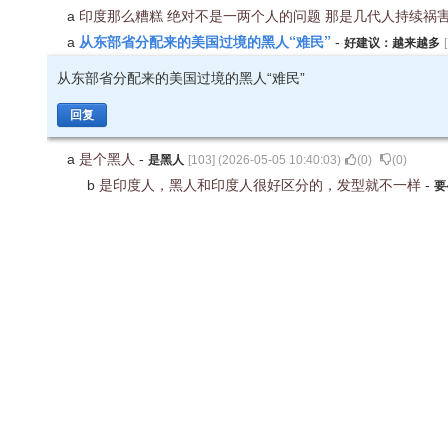
a
印度那么糟糕 绝对不是一两个人的问题 那是几代人持续祸
从东部省分配来的美国过境的黑人“难民”
a
-
好建议：越来越多
[
从东部省分配来的美国过境的黑人“难民”
回复
a
是个黑人
-
是黑人
[
103
] (
2026-05-05 10:40:03
)
(
0
)
(
0
)
b
是印度人，黑人和印度人很好区分的，发型就不一样
-
要