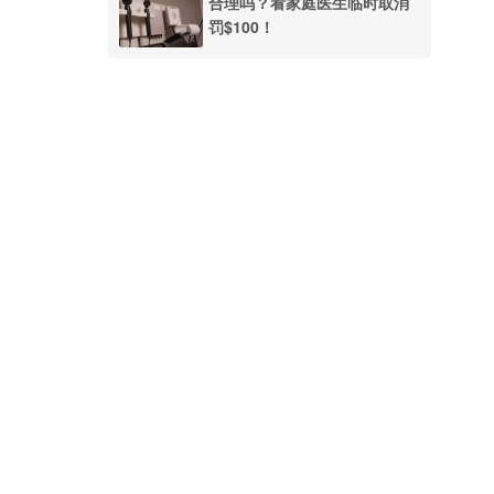
合理吗？看家庭医生临时取消
罚$100！