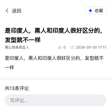
返回
收藏
是印度人，黑人和印度人很好区分的，
发型就不一样
要么就是南亚人
0
2026-05-05 17:11
是印度人，黑人和印度人很好区分的，发型就不
一样
共13条评论