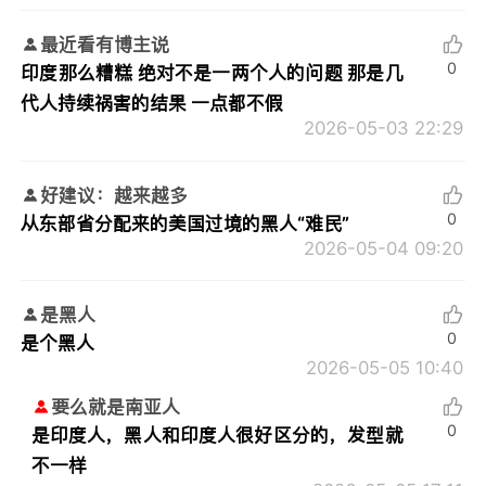
最近看有博主说
0
印度那么糟糕 绝对不是一两个人的问题 那是几
代人持续祸害的结果 一点都不假
2026-05-03 22:29
好建议：越来越多
0
从东部省分配来的美国过境的黑人“难民”
2026-05-04 09:20
是黑人
0
是个黑人
2026-05-05 10:40
要么就是南亚人
0
是印度人，黑人和印度人很好区分的，发型就
不一样