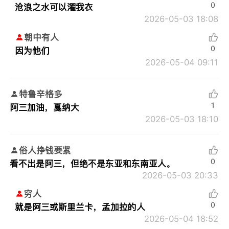
0
沧浪之水可以濯我衣
2026-05-03 18:08
朝中有人
0
因为他们
2026-05-04 09:11
特鲁辛格多
1
阿三加油，戛纳大
2026-05-03 18:10
俗人挣钱要紧
0
看不出是阿三，但绝不是东亚和东南亚人。
2026-05-03 20:33
穷人
0
就是阿三或斯里兰卡，孟加拉的人
2026-05-04 18:52