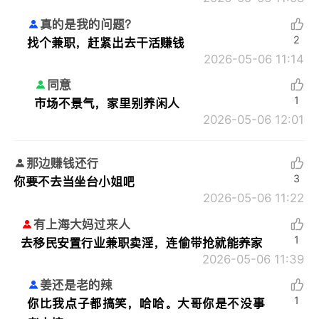
真的是我的问题？
2
找个兼职，赶紧出去干活赚钱
2026-05-06 11:14
同意
1
市场不景气，家里别养闲人
2026-05-06 12:01
那边赚钱还行
3
你要不去当坐台小姐吧
2026-05-06 11:22
有上海大妈过来人
1
去移民安置行业兼职卖淫，连偷带抢就能养家
2026-05-06 11:39
姜还是老的辣
1
你比我点子都搞笑，哈哈。大哥你是不没事