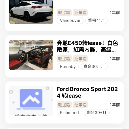
1年前
轮胎险
还车险
Vancouver
剩余41月
奔馳E450转lease！白色
敞篷，紅黑内飾，高級小
跑車（男女都適合）
1年前
轮胎险
还车险
Burnaby
剩余30月月
Ford Bronco Sport 202
4 转lease
1年前
轮胎险
还车险
Richmond
剩余30+月