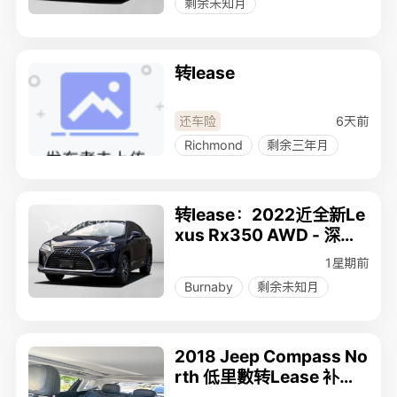
剩余未知月
转lease
6天前
还车险
Richmond
剩余三年月
转lease：2022近全新Le
xus Rx350 AWD - 深蓝
外饰 + 棕色内饰，高级耐
1星期前
看经典配色！
Burnaby
剩余未知月
2018 Jeep Compass No
rth 低里數转Lease 补现1
000