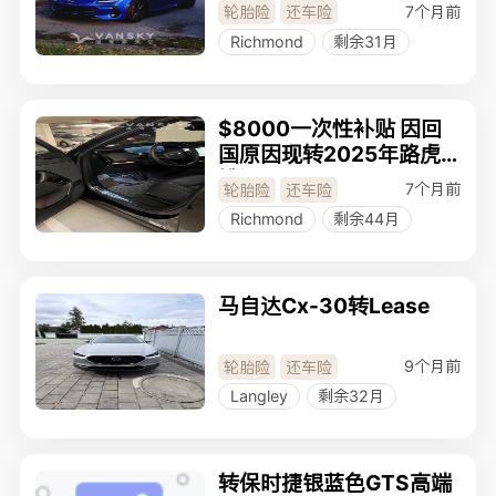
7个月前
轮胎险
还车险
Richmond
剩余31月
$8000一次性补贴 因回
国原因现转2025年路虎
揽运SE Lease
7个月前
轮胎险
还车险
Richmond
剩余44月
马自达Cx-30转Lease
9个月前
轮胎险
还车险
Langley
剩余32月
转保时捷银蓝色GTS高端