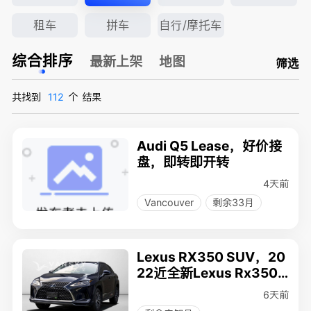
租车
拼车
自行/摩托车
综合排序
最新上架
地图
筛选
共找到
112
个
结果
Audi Q5 Lease，好价接
盘，即转即开转
4天前
Vancouver
剩余33月
Lexus RX350 SUV，20
22近全新Lexus Rx350
AWD，深蓝外饰 + 棕色
6天前
内饰