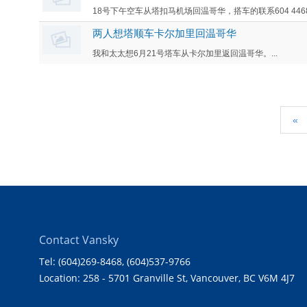
18号下午空车从塔扣马机场回温哥华，搭车的联系604 4468890或
两人想塔顺车卡尔加里回温哥华
我和太太想6月21号塔车从卡尔加里返回温哥华。...
«
Contact Vansky
Tel: (604)269-8468
, (604)537-9766
Location: 258 - 5701 Granville St, Vancouver, BC V6M 4J7