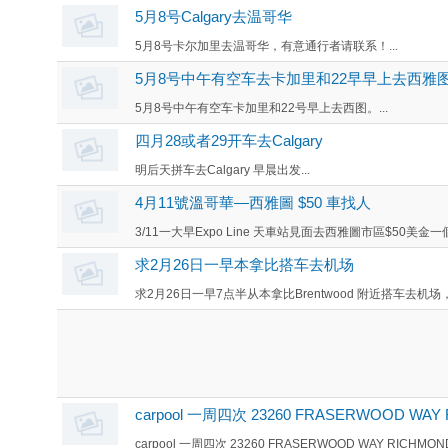
5月8号Calgary去温哥华
5月8号卡尔加里去温哥华，有意通行者请联系！...
5月8号中午有空车去卡加里和22早早上去西雅
5月8号中午有空车卡加里和22号早上去西图。...
四月28或者29开车去Calgary
明后天拼车去Calgary 早晨出发...
4月11號溫哥華—西雅圖 $50 車找人
3/11一大早Expo Line 天車站見面去西雅圖市區$50美金一個人聯
求2月26日一早本拿比搭车去机场
求2月26日一早7点半从本拿比Brentwood 附近搭车去机场
carpool 一周四次 23260 FRASERWOOD WAY RI
carpool 一周四次 23260 FRASERWOOD WAY RICHMOND 