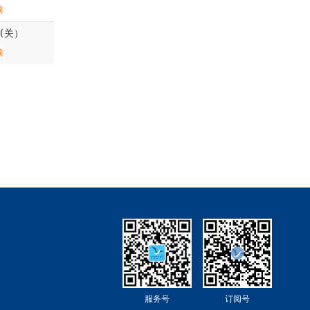
前
n(关）
前
服务号
订阅号