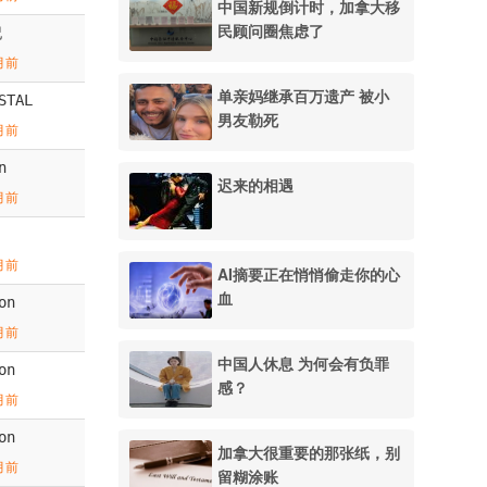
中国新规倒计时，加拿大移
民顾问圈焦虑了
記
月前
单亲妈继承百万遗产 被小
STAL
男友勒死
月前
n
迟来的相遇
月前
月前
AI摘要正在悄悄偷走你的心
血
on
月前
中国人休息 为何会有负罪
on
感？
月前
on
加拿大很重要的那张纸，别
月前
留糊涂账