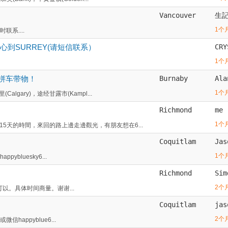
Vancouver
生
1个
系....
中心到SURREY(请短信联系）
CRY
1个
拼车带物！
Burnaby
Ala
1个
gary)，途经甘露市(Kampl...
Richmond
me
1个
5天的時間，來回的路上邊走邊觀光，有朋友想在6...
Coquitlam
Jas
1个
ybluesky6...
Richmond
Sim
2个
可以。具体时间商量。谢谢...
Coquitlam
jas
2个
happyblue6...