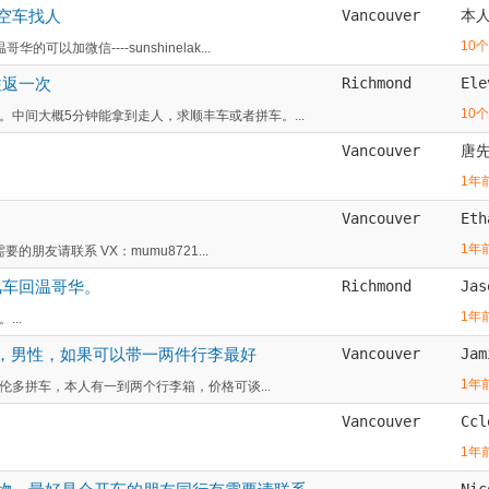
空车找人
Vancouver
本
10
加微信----sunshinelak...
往返一次
Richmond
Ele
10
中间大概5分钟能拿到走人，求顺丰车或者拼车。...
Vancouver
唐
1年
Vancouver
Eth
1年
朋友请联系 VX：mumu8721...
风车回温哥华。
Richmond
Jas
1年
..
，男性，如果可以带一两件行李最好
Vancouver
Jam
1年
多拼车，本人有一到两个行李箱，价格可谈...
Vancouver
Ccl
1年
Nic