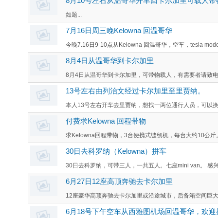
8月10号左右从温哥华开车回卡尔加里可载人
如题...
7月16日周三晚Kelowna 回温哥华
今晚7.16日9-10点从Kelowna 回温哥华，空车，tesla model
8月4日从温哥华到卡尔加里
8月4日从温哥华到卡尔加里，可带物载人，有需要者请致电或者短消
13号左右由列治文经过卡尔加里至里贾纳。
本人13号左右开车去里贾纳，想找一两位通行人员，可以换
付费求Kelowna 回程带物
求Kelowna回程带物，3台便携式缝纫机，每台大约10公斤
30日去科罗纳（Kelowna）拼车
30日去科罗纳，可带三人，一共五人。七座mini van。 感兴
6月27日12座高顶奔驰去卡尔加里
12座豪华高顶奔驰去卡尔加里或沿途城市，后备箱空间巨大。有意请
6月18号下午空车从西雅图机场回温哥华，欢迎