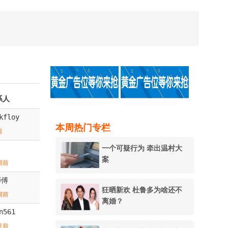
系人
kfloy
本周热门专栏
前
一个可疑行为 牵出温村大
案
期前
师傅
狂晒新欢 杜鲁多为啥还不
期前
离婚？
n561
月前