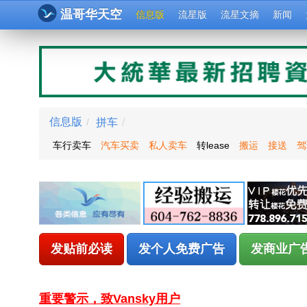
温哥华天空
信息版
流星版
流星文摘
新闻
拼车
/
信息版
/
车行卖车
汽车买卖
私人卖车
转lease
搬运
接送
驾
发贴前必读
发个人免费广告
发商业广
重要警示，致Vansky用户