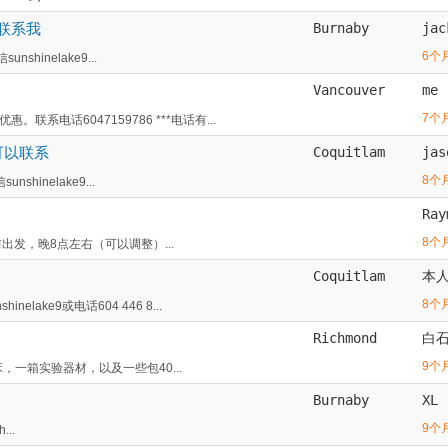
联系我
Burnaby
jac
6个
inelake9...
Vancouver
me
7个
电话6047159786 ***电话有...
可以联系
Coquitlam
jas
8个
inelake9...
Ray
8个
点前出发，晚8点左右（可以调整）...
Coquitlam
本
8个
ake9或电话604 446 8...
Richmond
白
9个
儿床，一箱实验器材，以及一些包40...
Burnaby
XL
9个
...