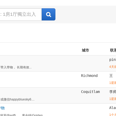
城市
联
pin
4天
带入带物， 长期有效...
Richmond
王
1星
Coquitlam
李
1星
appybluesky6....
带物
Ala
1个
nff)，，黄金镇(Golden...