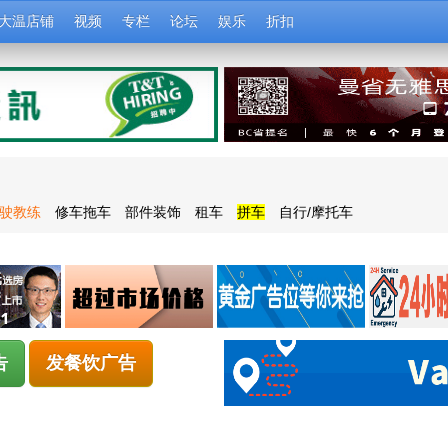
大温店铺
视频
专栏
论坛
娱乐
折扣
驶教练
修车拖车
部件装饰
租车
拼车
自行/摩托车
告
发餐饮广告