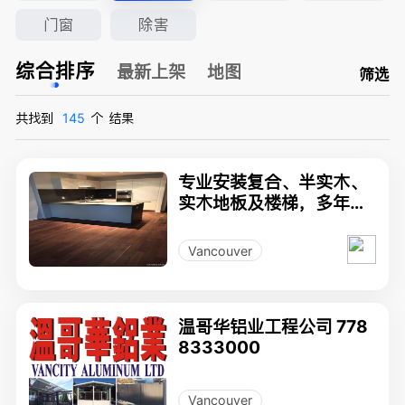
门窗
除害
综合排序
最新上架
地图
筛选
共找到
145
个
结果
专业安装复合、半实木、
实木地板及楼梯，多年地
板公司安装经验,免费估
价!
Vancouver
温哥华铝业工程公司 778
8333000
Vancouver