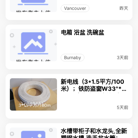
均有优惠！
昨天
Vancouver
电箱 浴盆 洗碗盆
3天前
Burnaby
新电线（3*1.5平方/100
米）；铁防盗窗W33"*H
39"，新橱柜地脚线2条2
3英尺；
5天前
水槽带柜子和水龙头,全新