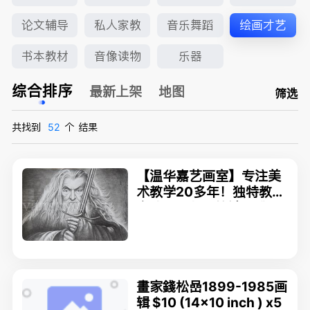
论文辅导
私人家教
音乐舞蹈
绘画才艺
书本教材
音像读物
乐器
综合排序
最新上架
地图
筛选
共找到
52
个
结果
【温华嘉艺画室】专注美
术教学20多年！独特教学
方法！可帮助快速提升！
素描/动漫/ 水彩 /彩铅/ 3
D画/儿童画等
畫家錢松嵒1899-1985画
辑 $10 (14x10 inch ) x5