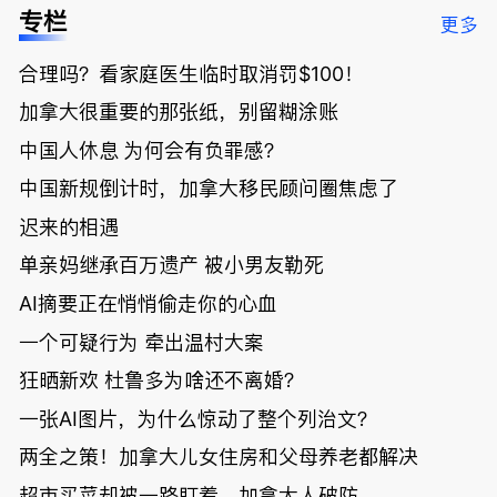
低；免费狂
了；一夜返
被罚1680
曝光；美国
专栏
更多
送50万磅蔬
贫！华人找
刀，公寓惊
夫妻住进殡
菜！大
银行做房贷
现天价罚
仪馆
合理吗？看家庭医生临时取消罚$100！
温“丑陋土
欠款多出$1
单；房市崩
豆日”冲击
9万；突
盘前兆？加
加拿大很重要的那张纸，别留糊涂账
吉尼斯纪
发！无辜男
国租赁市场
录；惨！留
孩温哥华市
恐迎暴跌危
中国人休息 为何会有负罪感？
学生换汇被
中心被刺身
机！
中国新规倒计时，加拿大移民顾问圈焦虑了
骗光2万美
亡；
元，还被卷
迟来的相遇
入跨国刑案
账户遭封！
单亲妈继承百万遗产 被小男友勒死
AI摘要正在悄悄偷走你的心血
一个可疑行为 牵出温村大案
狂晒新欢 杜鲁多为啥还不离婚？
一张AI图片，为什么惊动了整个列治文？
两全之策！加拿大儿女住房和父母养老都解决
超市买菜却被一路盯着，加拿大人破防