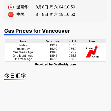
Eddy 您诚
方位的地产
牌地产经纪
种佣金方
恳的朋友
服务
Sophia Fan
案！
8月8日 周六 04:10:51
温哥华:
房屋买卖,
8月8日 周六 19:10:51
中国:
资产规划管
理
Gas Prices for Vancouver
Time
Vancouver
CAN
Trend
Today
192.9
167.6
Yesterday
192.0
166.9
One Week Ago
198.8
175.9
One Month Ago
189.4
165.8
One Year Ago
167.3
136.8
Provided by
GasBuddy.com
今日汇率