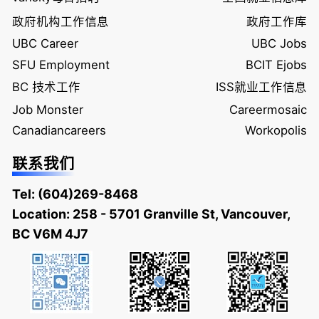
政府机构工作信息
政府工作库
UBC Career
UBC Jobs
SFU Employment
BCIT Ejobs
BC 技术工作
ISS就业工作信息
Job Monster
Careermosaic
Canadiancareers
Workopolis
联系我们
Tel:
(604)269-8468
Location: 258 - 5701 Granville St, Vancouver,
BC V6M 4J7