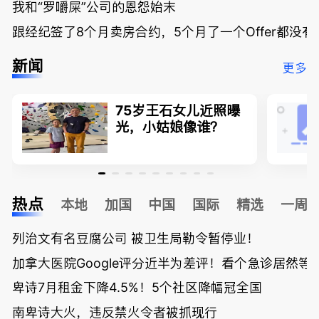
我和“罗嚼屎”公司的恩怨始末
跟经纪签了8个月卖房合约，5个月了一个Offer都没
新闻
更多
75岁王石女儿近照曝
光，小姑娘像谁？
热点
本地
加国
中国
国际
精选
一周
列治文有名豆腐公司 被卫生局勒令暂停业！
加拿大医院Google评分近半为差评！看个急诊居然等了
卑诗7月租金下降4.5%！5个社区降幅冠全国
南卑诗大火，违反禁火令者被抓现行