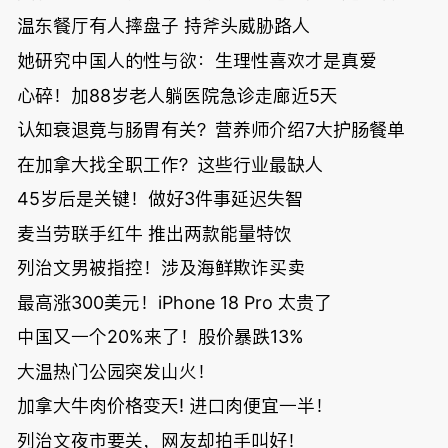
温东餐厅有人摔盘子 持斧头威胁路人
她研究中国人的性与欲：生理性喜欢才是真爱
心碎！加88岁老人躺医院急诊走廊近5天
认知衰退竟与肠胃有关？营养师介绍7大护肠餐单
在加拿大找全职工作？这些行业最缺人
45岁后是关键！做好3件事延迟失智
麦当劳联手红牛 推出两款能量特饮
列治文男被指控！涉及海鲜欺诈买卖
最高涨300美元！iPhone 18 Pro 太贵了
中国又一个20%来了！股价暴跌13%
大温热门公园突发山火！
加拿大牛肉价格变天! 进口肉便宜一半！
列治文夜市要关，网友却拍手叫好！