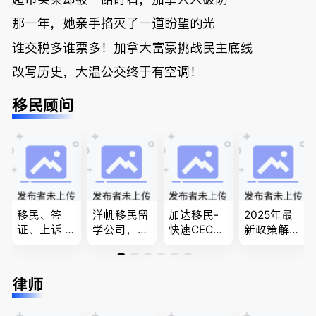
那一年，她亲手掐灭了一道盼望的光
谁交税多谁票多！加拿大富豪挑战民主底线
改写历史，大温公交终于有空调！
移民顾问
移民、签
洋帆移民留
加达移民-
2025年最
证、上诉 --
学公司，精
快速CEC&P
新政策解
-”亲自负
做旅游转学
NP真实工
读，政府持
责、全程跟
签各类签证
作机会 移
牌顾问为您
进”的RCIC-
留学转学，
民上诉、家
免费咨询各
律师
IRB持牌移
BCPNP，E
庭团聚，特
类疑难签证
民顾问
E，团聚移
快技术移民
问题，夫妻