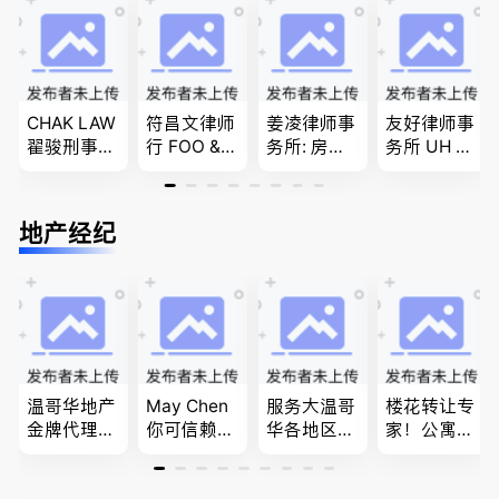
民和魁北克
商业移民，
团聚，投资
PEQ60472
名校申请
移民以及各
08731
类省提名和
技术移民
CHAK LAW
符昌文律师
姜凌律师事
友好律师事
翟骏刑事交
行 FOO & C
务所: 房产
务所 UH LA
通大律师
OMPANY-
过户专做急
W，专注U
刑事辩护/
家庭法, 离
件。婚姻
BC地区及
民事诉讼/
婚/财产分
法/公司法/
温哥华，公
地产经纪
房产过户
配, 子女抚
民事商业诉
司商业、收
养, 刑事法
讼律师
购兼并、婚
姻家庭、遗
嘱遗产
温哥华地产
May Chen
服务大温哥
楼花转让专
金牌代理经
你可信赖的
华各地区的
家！公寓销
纪人(买，
山东人，
住宅及商业
售专家！欢
卖，建）-
为你提供全
地产专业持
迎委托，多