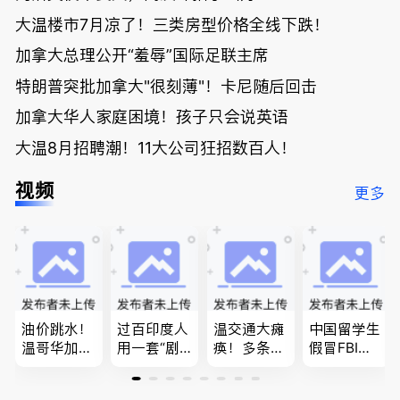
大温楼市7月凉了！三类房型价格全线下跌！
加拿大总理公开“羞辱”国际足联主席
特朗普突批加拿大"很刻薄"！卡尼随后回击
加拿大华人家庭困境！孩子只会说英语
大温8月招聘潮！11大公司狂招数百人！
视频
更多
油价跳水！
过百印度人
温交通大瘫
中国留学生
温哥华加油
用一套“剧
痪！多条主
假冒FBI上
省大钱，专
本”，移民
路封死到年
门行骗；泰
家曝还会更
官：太假
底；做顿饭
国高僧丑闻