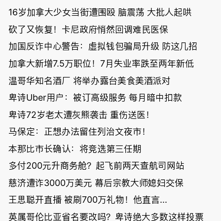
16岁加拿大少女当街遭围殴 脑震荡 大批人起哄
砍了又恢复！卡尼政府悄然回调难民医保
加国反诈中心警告：虚拟钱包骗局升级 防这几招
加拿大新增7.5万职位！7月失业率跌至两年新低
温哥华知名酒厂 将举办露台美食美酒派对
卑诗Uber用户：被订高级服务 每月暗中扣款
卑诗72岁老太遭灰熊袭击 重伤送医！
马保定：正想办法留住列治文夜市！
本那比市长确认：将竞选第三任期
多付200元升商务舱？起飞前两天查航司网站
慈济遭诈3000万美元 幕后宗教大师媳妇交保
王思聪开直播 被刷700万礼物！他直言...
英属哥伦比亚省名要改吗？卑诗绝大多数这样投票