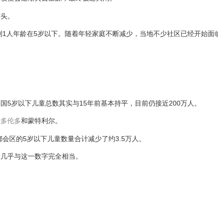
苗头。
到1人年龄在5岁以下。随着年轻家庭不断减少，当地不少社区已经开始面
国5岁以下儿童总数其实与15年前基本持平，目前仍接近200万人。
在
多伦多
和蒙特利尔。
都会区的5岁以下儿童数量合计减少了约3.5万人。
量几乎与这一数字完全相当。