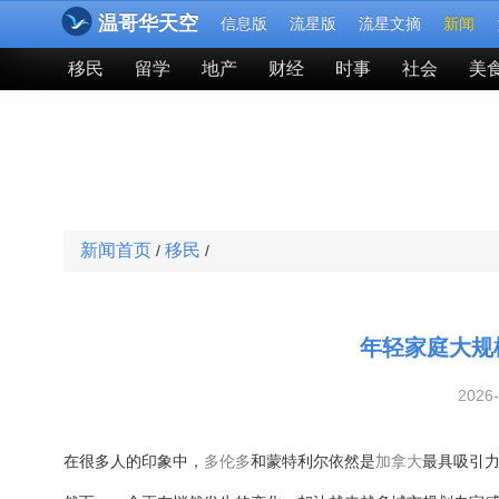
温哥华天空
信息版
流星版
流星文摘
新闻
移民
留学
地产
财经
时事
社会
美
新闻首页
移民
/
/
年轻家庭大规
2026
在很多人的印象中，
多伦多
和蒙特利尔依然是
加拿大
最具吸引