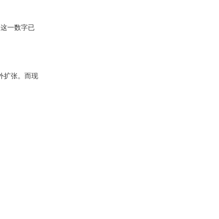
，这一数字已
向外扩张。而现
。