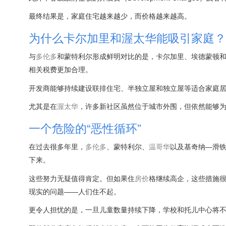
最终结果是，家庭住宅越来越少，而价格越来越高。
为什么卡尔加里和渥太华能吸引家庭？
与
多伦多
和蒙特利尔形成鲜明对比的是，卡尔加里、埃德蒙顿
相关税费更加合理。
开发商能够持续建设联排住宅、半独立屋和独立屋等适合家庭
尤其是在
渥太华
，许多新社区虽然位于城市外围，但依然能够
一个危险的“恶性循环”
在过去很多年里，
多伦多
、蒙特利尔、
温哥华
以及基奇纳—滑
下来。
这些努力无疑值得肯定。但如果住
房价
格继续高企，这些措施
现实的问题——人们住不起。
更令人担忧的是，一旦儿童数量持续下降，学校和托儿中心将