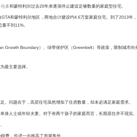
多伦多
和蒙特利尔过去20年来逐渐停止建设足够数量的家庭型住宅。
自GTA和蒙特利尔地区，两地合计建设约4.6万套家庭住宅。到了2013年
总量不到11%。
owth Boundary）、绿带保护区（Greenbelt）等政策，限制城市
成为最主要选择。
不足。问题在于，高层住宅虽然增加了住房数量，却未必满足家庭需求。
合单身人士或年轻夫妻。对于有两个孩子的家庭而言，长期居住并不现实
人。
）及各种税费，也进一步推高了房屋售价。