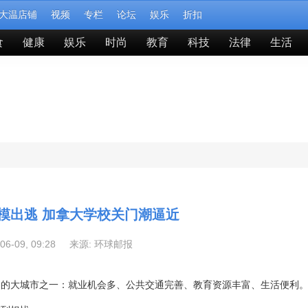
大温店铺
视频
专栏
论坛
娱乐
折扣
食
健康
娱乐
时尚
教育
科技
法律
生活
模出逃 加拿大学校关门潮逼近
-06-09, 09:28 来源:
环球邮报
力的大城市之一：就业机会多、公共交通完善、教育资源丰富、生活便利