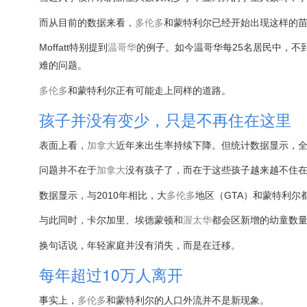
而从目前的数据来看，
多伦多
和蒙特利尔已经开始出现这样的
Moffatt特别提到
温哥华
的例子。如今温哥华每25名居民中，不
难的问题。
多伦多
和蒙特利尔正有可能走上同样的道路。
孩子并没有变少，只是不再住在这里
表面上看，
加拿大
近年来出生率持续下降。但统计数据显示，全
问题并不在于
加拿大
没有孩子了，而在于这些孩子越来越不住
数据显示，与2010年相比，大
多伦多
地区（GTA）和蒙特利尔
与此同时，卡尔加里、埃德蒙顿和
渥太华
都会区新增的幼童数
换句话说，年轻家庭并没有消失，而是在迁移。
每年超过10万人离开
事实上，
多伦多
和蒙特利尔的人口外流并不是新现象。