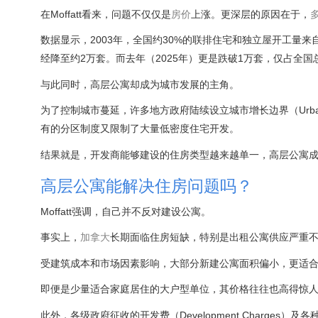
在Moffatt看来，问题不仅仅是
房价
上涨。更深层的原因在于，
数据显示，2003年，全国约30%的联排住宅和独立屋开工量来
经降至约2万套。而去年（2025年）更是跌破1万套，仅占全国
与此同时，高层公寓却成为城市发展的主角。
为了控制城市蔓延，许多地方政府陆续设立城市增长边界（Urban Gr
有的分区制度又限制了大量低密度住宅开发。
结果就是，开发商能够建设的住房类型越来越单一，高层公寓
高层公寓能解决住房问题吗？
Moffatt强调，自己并不反对建设公寓。
事实上，
加拿大
长期面临住房短缺，特别是出租公寓供应严重
受建筑成本和市场因素影响，大部分新建公寓面积偏小，更适
即便是少量适合家庭居住的大户型单位，其价格往往也高得惊
此外，各级政府征收的开发费（Development Charges