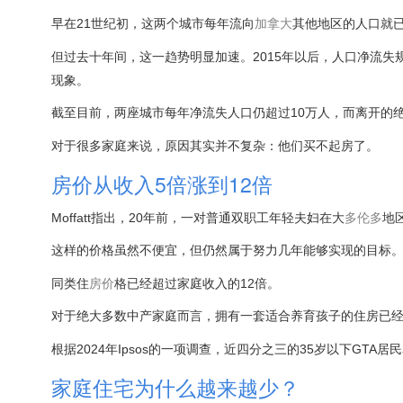
早在21世纪初，这两个城市每年流向
加拿大
其他地区的人口就
但过去十年间，这一趋势明显加速。2015年以后，人口净流失
现象。
截至目前，两座城市每年净流失人口仍超过10万人，而离开的绝
对于很多家庭来说，原因其实并不复杂：他们买不起房了。
房价从收入5倍涨到12倍
Moffatt指出，20年前，一对普通双职工年轻夫妇在大
多伦多
地
这样的价格虽然不便宜，但仍然属于努力几年能够实现的目标
同类住
房价
格已经超过家庭收入的12倍。
对于绝大多数中产家庭而言，拥有一套适合养育孩子的住房已
根据2024年Ipsos的一项调查，近四分之三的35岁以下GTA
家庭住宅为什么越来越少？