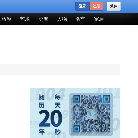
登录
注册
繁体
旅游
艺术
史海
人物
名车
家居
。