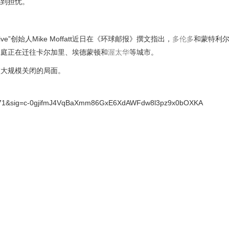
感到担忧。
ative”创始人Mike Moffatt近日在《环球邮报》撰文指出，
多伦多
和蒙特利
家庭正在迁往卡尔加里、埃德蒙顿和
渥太华
等城市。
校大规模关闭的局面。