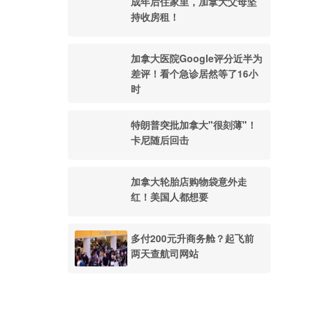
成年后住家里，加拿大父母坚
持收房租！
加拿大医院Google评分近半为
差评！看个急诊居然等了16小
时
特朗普突批加拿大"很刻薄"！
卡尼随后回击
加拿大轮胎店购物袋意外走
红！美国人都想要
多付200元升商务舱？起飞前
两天查航司网站