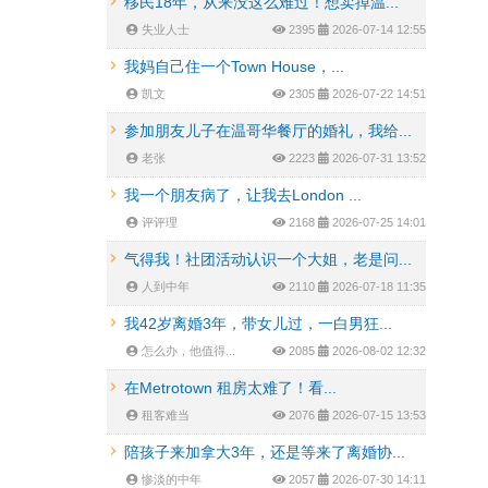
移民18年，从来没这么难过！想卖掉温...
失业人士
2395
2026-07-14 12:55
我妈自己住一个Town House，...
凯文
2305
2026-07-22 14:51
参加朋友儿子在温哥华餐厅的婚礼，我给...
老张
2223
2026-07-31 13:52
我一个朋友病了，让我去London ...
评评理
2168
2026-07-25 14:01
气得我！社团活动认识一个大姐，老是问...
人到中年
2110
2026-07-18 11:35
我42岁离婚3年，带女儿过，一白男狂...
怎么办，他值得...
2085
2026-08-02 12:32
在Metrotown 租房太难了！看...
租客难当
2076
2026-07-15 13:53
陪孩子来加拿大3年，还是等来了离婚协...
惨淡的中年
2057
2026-07-30 14:11