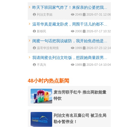
昨天下班回家气炸了！来探亲的公婆把我...
列治文李姐
2049
2026-07-31 12:06
温哥华真是藏龙卧虎，周围干活儿的都不...
新移民
2000
2026-07-17 10:32
闺蜜一句话把我说破防，我开始焦虑他是...
温哥华没有闲情
1999
2026-07-23 12:14
我请闺蜜去列治文吃饭，想跟她商量跟男...
不高兴
1989
2026-07-14 10:04
48小时内热点新闻
麦当劳联手红牛 推出两款能量
特饮
列治文有名豆腐公司 被卫生局
勒令暂停业！