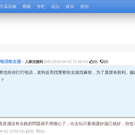
大温店铺
视频
专栏
论坛
娱乐
折扣
打电话给女孩
-
人家没接到
[
69
] (
2026-06-02 22:48:53
)
(
0
)
(
0
)
警察也给你打打电话，老狗反而找警察给女孩找麻烦，为了显摆有权利。龌
好？
疣其濕沒有尖銳的問題就不用擔心了，出去玩只要保護好滋己就好，但也
6-02 23:54:33
)
(
0
)
(
0
)