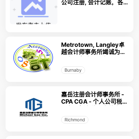
公司注册, 会计记账，各
种税务，审计和财务管理;
新客户 T2 15% 优惠
Metrotown, Langley卓
越会计师事务所竭诚为您
服务 - 会计，工资，公司
税，个人税， 美国税 778
Burnaby
7107826
嘉岳注册会计师事务所 -
CPA CGA - 个人公司税务
服务，新老移民海外资产
规划
Richmond