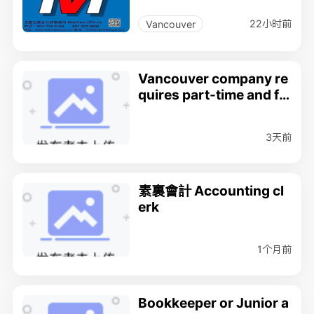
22小时前
Vancouver
Vancouver company re
quires part-time and ful
l-time junior clerk
3天前
素裏會計 Accounting cl
erk
1个月前
Bookkeeper or Junior a