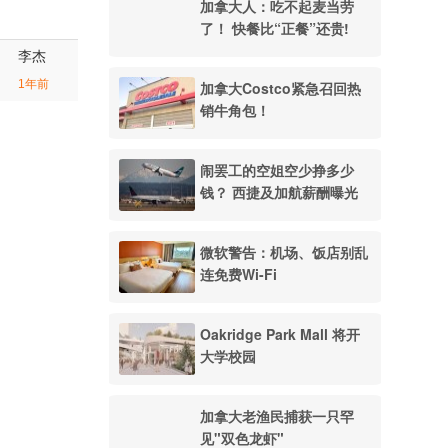
加拿大人：吃不起麦当劳
了！ 快餐比“正餐”还贵!
李杰
1年前
加拿大Costco紧急召回热
销牛角包！
闹罢工的空姐空少挣多少
钱？ 西捷及加航薪酬曝光
微软警告：机场、饭店别乱
连免费Wi-Fi
Oakridge Park Mall 将开
大学校园
加拿大老渔民捕获一只罕
见"双色龙虾"