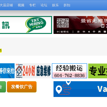
大温店铺
视频
专栏
论坛
娱乐
折扣
币
告
发餐饮广告