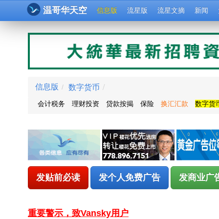
温哥华天空
信息版
流星版
流星文摘
新闻
数字货币
/
信息版
/
会计税务
理财投资
贷款按揭
保险
换汇汇款
数字货
发贴前必读
发个人免费广告
发商业广
重要警示，致Vansky用户