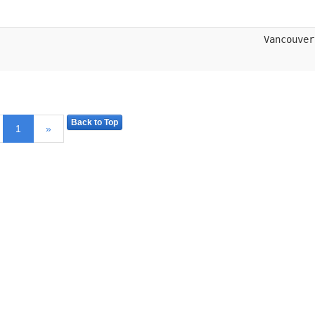
Vancouver
Back to Top
1
»