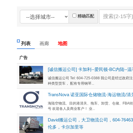
精确匹配
列表
画廊
地图
广告
[诚信搬运公司] 卡加利--爱民顿-BC内陆--温
诚信搬运公司 Tel: 604-725-0388 我公司是
种类型货车， 配有专用钢琴...
TransNova 诺亚国际仓储物流-海运物流/清
海陆空物流、目的港清关、拖车、卸货、仓储、FBA转运、一件
号 欢迎各人及商业客户！ 业...
David搬运公司，大卫物流公司，604-7
伦多，卡尔加里等