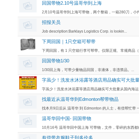
回国带物2.10号温哥华到上海
2月10号温哥华到上海可带物，两个整箱，一箱280刀，小件物
招报关员
Job description:Barklays Logistics Corp. is lookin...
下周回国｜1只空箱可帮带
下周回国，有 1 只空箱行李可帮带。仅限正规、常规商品（
回国带物1/30
1/30回上海，可带少量物品回国，非液体，非违禁品。...
字虽少！洗发水沐浴露等酒店用品确实可大批
字虽少！洗发水沐浴露等酒店用品确实可大批量从国内海运新西
找最近从温哥华到Edmonton帮带物品
找本月9日后从 温哥华 到 Edmonton 的人士，有偿帮忙带 
温哥华回中国- 回国带物
10月16号 温哥华回中国上海 可带物，文件，零碎的东西都
有偿带衣服鞋子到多伦多