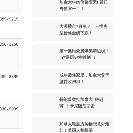
加拿大牛肉价格变天! 进口
肉便宜一半！
859-9219
大温楼市7月凉了！三类房
型价格全线下跌！
256-1256
第一批民众挤爆美加边境！
“这是历史性时刻”！
成年后住家里，加拿大父母
285-8899
坚持收房租！
特朗普突批加拿大"很刻
薄"！卡尼随后回击
336-9099
加拿大轮胎店购物袋意外走
红！美国人都想要