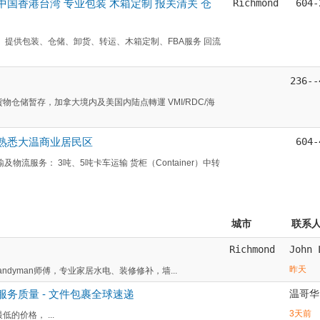
中国香港台湾 专业包装 木箱定制 报关清关 仓
Richmond
604-
o;l Inc.） 提供包装、仓储、卸货、转运、木箱定制、FBA服务 回流
236--
仓储暂存，加拿大境内及美国内陆点轉運 VMI/RDC/海
 熟悉大温商业居民区
604-
物流服务： 3吨、5吨卡车运输 货柜（Container）中转
城市
联系
司
Richmond
John 
昨天
dyman师傅，专业家居水电、装修修补，墙...
务质量 - 文件包裹全球速递
温哥华
3天前
 最低的价格， ...