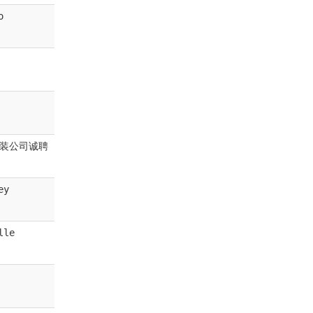
o
装公司诚聘
ey
lle