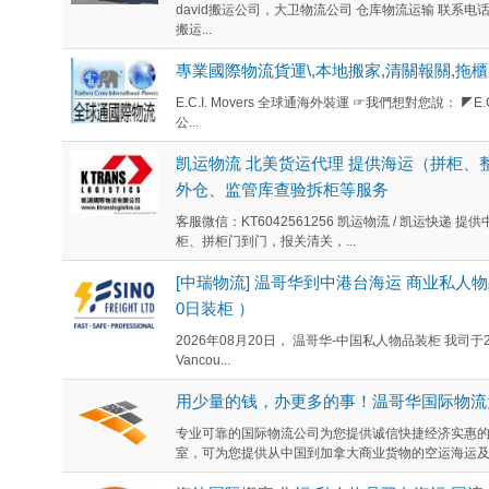
david搬运公司，大卫物流公司 仓库物流运输 联系电话 604
搬运...
專業國際物流貨運\,本地搬家,清關報關,拖櫃
E.C.I. Movers 全球通海外裝運 ☞我們想對您說： ◤
公...
凯运物流 北美货运代理 提供海运（拼柜
外仓、监管库查验拆柜等服务
客服微信：KT6042561256 凯运物流 / 凯运快
柜、拼柜门到门，报关清关，...
[中瑞物流] 温哥华到中港台海运 商业私人物
0日装柜 ）
2026年08月20日， 温哥华-中国私人物品装柜 我司于2024年
Vancou...
用少量的钱，办更多的事！温哥华国际物流
专业可靠的国际物流公司为您提供诚信快捷经济实惠的
室，可为您提供从中国到加拿大商业货物的空运海运及加