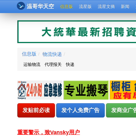
温哥华天空
信息版
流星版
流星文摘
新闻
物流快递
/
信息版
/
运输物流
代理报关
快递
发贴前必读
发个人免费广告
发商业广
重要警示，致Vansky用户