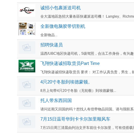
诚招小包裹派送司机
全大溫地區急招大量各區快遞派送司機！ Langley、Richmond、N
全新微电脑胶带切割机
全新物品...
招聘快递员
温西/UBC地区快递司机，5级驾照，合法工作身份，有兴趣者
飞翔快递诚招取货员Part Time
飞翔快递诚招快递取货员 要求： 对工作认真负责，男生，能
4只20寸冬胎到埃德蒙顿。
8月上旬带4只20寸冬胎（无轮毂）到埃德蒙顿...
托人带东西回国
请问近期又回国的吗？想找人有偿带物品回国。请与我联系。
7月15日温哥华到卡卡尔加里顺风车
7月15日周三清晨由列治文开车前往卡尔加里，可有偿搭载乘客