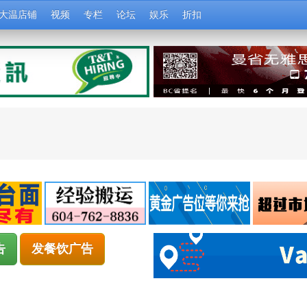
大温店铺
视频
专栏
论坛
娱乐
折扣
告
发餐饮广告