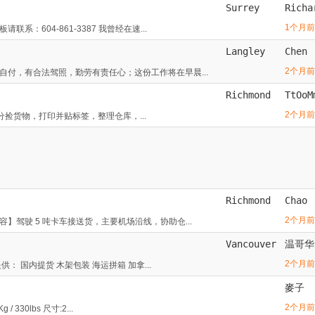
Surrey
Richa
1个月前
604-861-3387 我曾经在速...
Langley
Chen
2个月前
付，有合法驾照，勤劳有责任心；这份工作将在早晨...
Richmond
TtOoM
2个月前
：分捡货物，打印并贴标签，整理仓库，...
Richmond
Chao
2个月前
驾驶 5 吨卡车接送货，主要机场沿线，协助仓...
Vancouver
温哥华
2个月前
 国内提货 木架包装 海运拼箱 加拿...
麥子
2个月前
0lbs 尺寸:2...