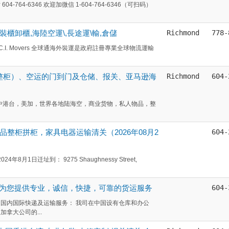
-764-6346 欢迎加微信 1-604-764-6346（可扫码）
裝櫃卸櫃,海陸空運\,長途運\輸,倉儲
Richmond
778-
E.C.I. Movers 全球通海外裝運是政府註冊專業全球物流運輸
、整柜）、空运的门到门及仓储、报关、亚马逊海
Richmond
604-
递 提供中港台，美加，世界各地陆海空，商业货物，私人物品，整
品整柜拼柜，家具电器运输清关（2026年08月2
604-
8月1日迁址到： 9275 Shaughnessy Street,
为您提供专业，诚信，快捷，可靠的货运服务
604-
国内国际快递及运输服务： 我司在中国设有仓库和办公
拿大公司的...