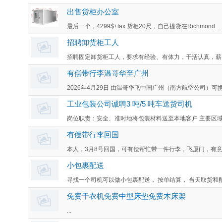
出售货柜办公室
最后一个，4299$+tax 货柜20尺，自己提货在Richmond...
招聘卸货柜工人
招聘固定卸货柜工人，要求有经验、有体力，干活认真，薪资
有偿带行李温哥华至广州
2026年4月29日 由温哥华飞中国广州（南方航空公司）可携
工业包装公司诚聘3 吨/5 吨车送货司机
岗位职责：安全、准时地将包装材料送至本地客户 主要区域：
有偿带行李回国
本人，3月8号回国，可有偿帮忙带一件行李，飞厦门，有意者私信2
小包裹配送
寻找一个司机可以做小包裹配送， 按单结算， 当天取货和配送到
免费干衣机免费中型床垫免费木床架
...