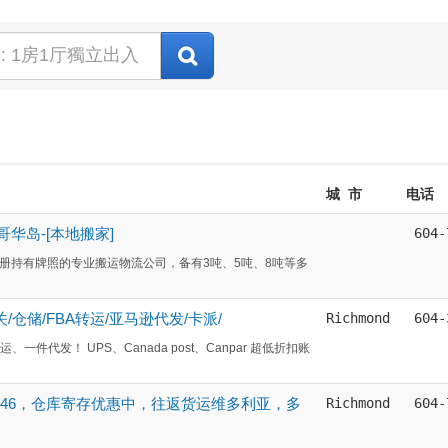
城 市
电话
哥华岛-[本地搬家]
604-
经过政府注册持有牌照的专业搬运物流公司，备有3吨、5吨、8吨等多
关/仓储/FBA转运/亚马逊代发/卡派/
Richmond
604-
代发！ UPS、Canada post、Canpar 超低折扣账
646346，仓库寄存优惠中，往返货运维多利亚，多
Richmond
604-