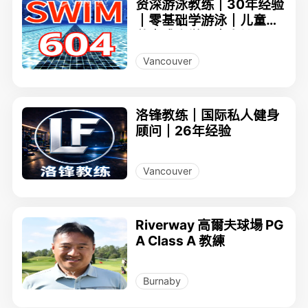
资深游泳教练｜30年经验
｜零基础学游泳｜儿童启
蒙｜成人学习｜竞技训练
｜3–70岁全年龄教学｜女
Vancouver
士塑身・长者训练｜私人
课程
洛锋教练｜国际私人健身
顾问｜26年经验
Vancouver
Riverway 高爾夫球場 PG
A Class A 教練
Burnaby