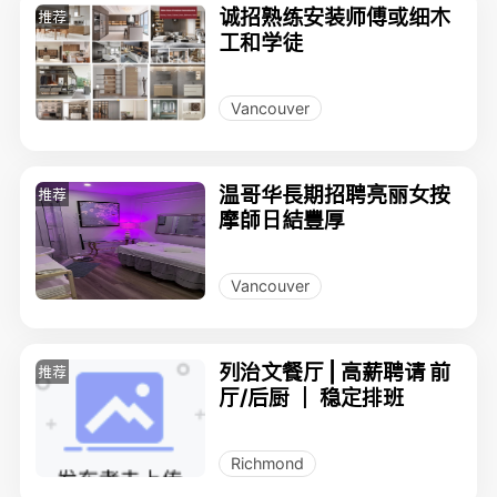
诚招熟练安装师傅或细木
推荐
工和学徒
Vancouver
温哥华長期招聘亮丽女按
推荐
摩師日結豐厚
Vancouver
列治文餐厅 | 高薪聘请 前
推荐
厅/后厨 ｜ 稳定排班
Richmond