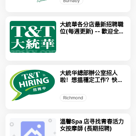
Burnaby
大統華各分店最新招聘職
位(每週更新) -- 歡迎全
職/兼職
大統华總部辦公室招人
啦！想搵穩定工作？快啲
加入我哋！
Richmond
溫馨Spa 店寻找青春活力
女按摩師 (長期招聘)