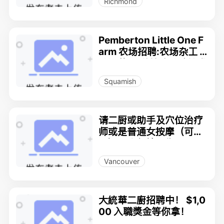
Richmond
Pemberton Little One F
arm 农场招聘:农场杂工 /
普通劳工/种植或养殖技术
人员/农场工程技术人员/
Squamish
农场设计与规划人员/农场
管理人员
请二厨或助手及穴位治疗
师或是普通女按摩（可
教），求餐馆合作
Vancouver
大統華二廚招聘中！ $1,0
00 入職獎金等你拿！