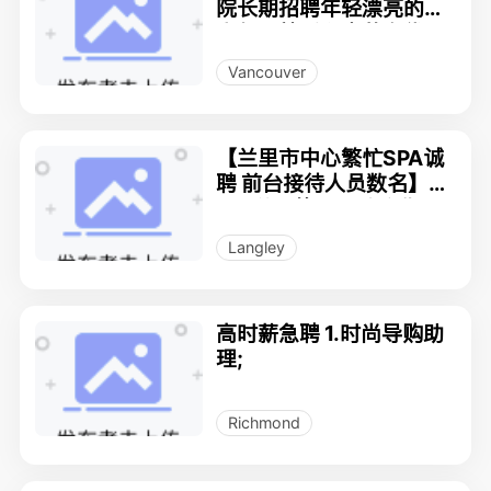
院长期招聘年轻漂亮的按
摩师，熟手和会英文优
先。
Vancouver
【兰里市中心繁忙SPA诚
聘 前台接待人员数名】全
职 / 兼职均可，此廣告長
期有效
Langley
高时薪急聘 1.时尚导购助
理;
Richmond