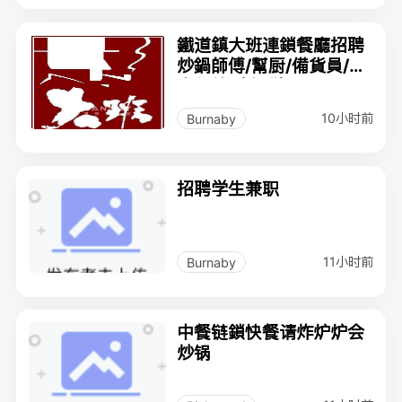
鐵道鎮大班連鎖餐廳招聘
炒鍋師傅/幫厨/備貨員/厨
房學徒（全職）
10小时前
Burnaby
招聘学生兼职
11小时前
Burnaby
中餐链鎖快餐请炸炉炉会
炒锅