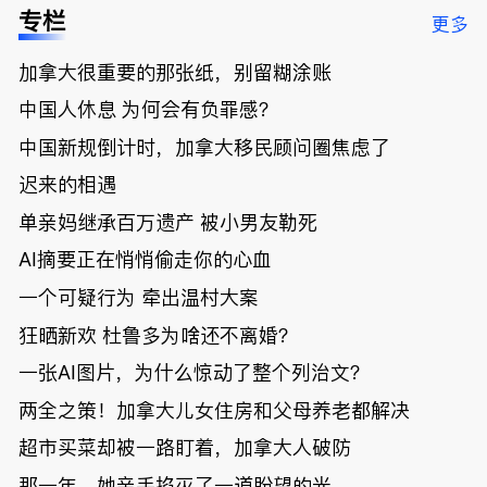
低；免费狂
了；一夜返
被罚1680
曝光；美国
专栏
更多
送50万磅蔬
贫！华人找
刀，公寓惊
夫妻住进殡
菜！大
银行做房贷
现天价罚
仪馆
加拿大很重要的那张纸，别留糊涂账
温“丑陋土
欠款多出$1
单；房市崩
豆日”冲击
9万；突
盘前兆？加
中国人休息 为何会有负罪感？
吉尼斯纪
发！无辜男
国租赁市场
录；惨！留
孩温哥华市
恐迎暴跌危
中国新规倒计时，加拿大移民顾问圈焦虑了
学生换汇被
中心被刺身
机！
迟来的相遇
骗光2万美
亡；
元，还被卷
单亲妈继承百万遗产 被小男友勒死
入跨国刑案
账户遭封！
AI摘要正在悄悄偷走你的心血
一个可疑行为 牵出温村大案
狂晒新欢 杜鲁多为啥还不离婚？
一张AI图片，为什么惊动了整个列治文？
两全之策！加拿大儿女住房和父母养老都解决
超市买菜却被一路盯着，加拿大人破防
那一年，她亲手掐灭了一道盼望的光