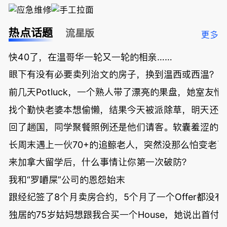
热点话题
流星版
更多
快40了，在温哥华一轮又一轮的相亲……
眼下有没有必要卖列治文的房子，换到温西或西温？
前几天Potluck，一个熟人带了漂亮的果盘，她室友悄
找个勤快老婆本想偷懒，结果今天被派除草，明天还
回了趟国，同学聚餐照例还是他们请客。软囊羞涩的
长周末遇上一伙70+的追鲸老人，突然没那么怕变老了
来加拿大留学后，什么事情让你第一次破防？
我和“罗嚼屎”公司的恩怨始末
跟经纪签了8个月卖房合约，5个月了一个Offer都没
独居的75岁姑妈想跟我合买一个House，她说出首付