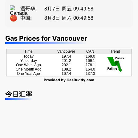
种佣金方
ng電話 778
方位的地产
牌地产经纪
案！
-689-5519
服务
Sophia Fan
8月7日 周五 09:49:58
温哥华:
房屋买卖,
8月8日 周六 00:49:58
中国:
资产规划管
理
Gas Prices for Vancouver
Time
Vancouver
CAN
Trend
Today
197.4
169.0
Yesterday
201.2
169.1
One Week Ago
202.1
178.1
One Month Ago
189.2
164.0
One Year Ago
167.4
137.3
Provided by
GasBuddy.com
今日汇率