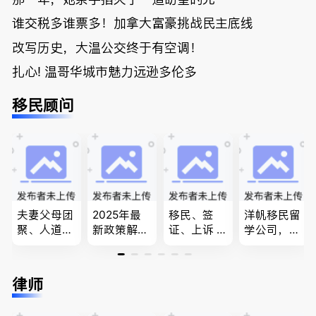
谁交税多谁票多！加拿大富豪挑战民主底线
改写历史，大温公交终于有空调！
扎心! 温哥华城市魅力远逊多伦多
移民顾问
夫妻父母团
2025年最
移民、签
洋帆移民留
聚、人道移
新政策解
证、上诉 --
学公司，精
民、LMIA
读，政府持
-”亲自负
做旅游转学
和工签 移
牌顾问为您
责、全程跟
签各类签证
民难民上诉
免费咨询各
进”的RCIC-
留学转学，
律师
疑难问题的
类疑难签证
IRB持牌移
BCPNP，E
解决 各类
问题，夫妻
民顾问
E，团聚移