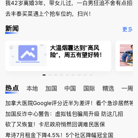
我42岁离婚3年，带女儿过，一白男狂追不舍有点招
去丰泰买菜遇上个抢车位的，扫兴！
新闻
更多
大温烟霾达到“高风
险”，周五有望好转！
热点
本地
加国
中国
国际
精选
一周
加拿大医院Google评分近半为差评！看个急诊居然等了
加国反诈中心警告：虚拟钱包骗局升级 防这几招
砍了又恢复！卡尼政府悄然回调难民医保
卑诗7月租金下降4.5%！5个社区降幅冠全国