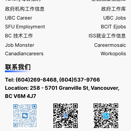
政府机构工作信息
政府工作库
UBC Career
UBC Jobs
SFU Employment
BCIT Ejobs
BC 技术工作
ISS就业工作信息
Job Monster
Careermosaic
Canadiancareers
Workopolis
联系我们
Tel:
(604)269-8468
,
(604)537-9766
Location: 258 - 5701 Granville St, Vancouver,
BC V6M 4J7