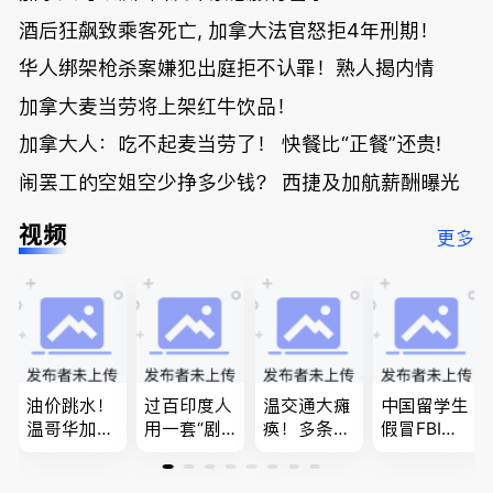
酒后狂飙致乘客死亡, 加拿大法官怒拒4年刑期！
华人绑架枪杀案嫌犯出庭拒不认罪！熟人揭内情
加拿大麦当劳将上架红牛饮品！
加拿大人：吃不起麦当劳了！ 快餐比“正餐”还贵!
闹罢工的空姐空少挣多少钱？ 西捷及加航薪酬曝光
视频
更多
油价跳水！
过百印度人
温交通大瘫
中国留学生
温哥华加油
用一套“剧
痪！多条主
假冒FBI上
省大钱，专
本”，移民
路封死到年
门行骗；泰
家曝还会更
官：太假
底；做顿饭
国高僧丑闻