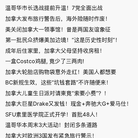
温哥华市长选战提前升温！7党全面出战
加拿大发布旅行警告后，海外险随时作废！
美关闭加拿大一领事馆！曾是两国友谊象征
第一批民众挤爆美加边境！“这是历史性时刻”！
成年后住家里，加拿大父母坚持收房租！
一盒Costco鸡腿, 竟少了三两肉!
加拿大轮胎店购物袋意外走红！美国人都想要
BC新规生效，这些“坑钱套路”不许随便来！
加拿大儿童生日派对请柬竟“索要小费”？！
加拿大巨星Drake又发钱！现金+奔驰大G+爱马仕！
SFU素里医学院正式开学！首批48人！
温哥华本周末3大活动！封闭多条道路
加拿大对欧洲3国发布紧急旅行警示！