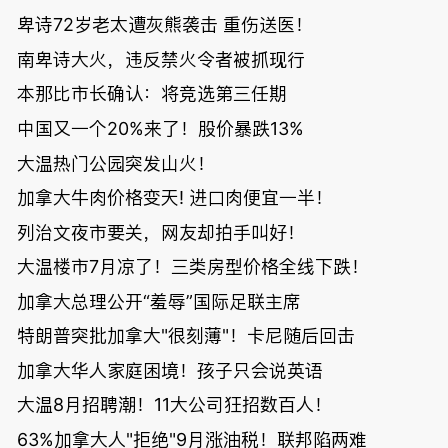
卑诗72岁老太遭灰熊袭击 重伤送医！
南卑诗大火，违反禁火令者被抓现行
本那比市长确认：将竞选第三任期
中国又一个20%来了！股价暴跌13%
大温热门公园突发山火！
加拿大牛肉价格变天! 进口肉便宜一半！
列治文夜市要关，网友却拍手叫好！
大温楼市7月凉了！三类房型价格全线下跌！
加拿大总理公开“羞辱”国际足联主席
特朗普突批加拿大"很刻薄"！卡尼随后回击
加拿大华人家庭困境！孩子只会说英语
大温8月招聘潮！11大公司狂招数百人！
63%加拿大人"拒绝"9月涨油税！联邦陷两难