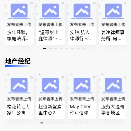
移民签证
团聚，投资
民和魁北克
、翻译和海
移民以及各
PEQ60472
牙认证
类省提名和
08731
技术移民
多年经验，
"温哥华出
安胜.弘人
姜凌律师事
家庭法诉
庭律师" -
律师行 -
务所: 房产
讼, 地产过
华夏律师事
（大温地区
过户专做急
户, 遗产认
务所 - 劳动
最大的华人
件。婚姻
证，租务纠
法， 建
律师行、精
法/公司法/
地产经纪
纷 普通
筑， 人身
干团队、多
民事商业诉
话， 粤
伤害，商业
名中、外文
讼律师
语，列治文
纠纷，审判
律师、多语
陈卓律师事
辩护
种服务、高
务所 (ATA L
效优质、助
aw Corpor
您安心乐
ation)
业、胜劵稳
操)
楼花转让专
超值新盤素
May Chen
服务大温哥
家！公寓销
里中心2房1
你可信赖的
华各地区的
售专家！欢
廳1書房高
山东人，
住宅及商业
迎委托，多
級公寓，So
为你提供全
地产专业持