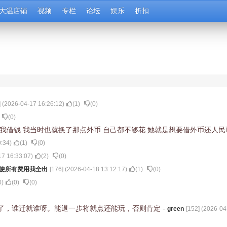
大温店铺
视频
专栏
论坛
娱乐
折扣
] (
2026-04-17 16:26:12
)
(
1
)
(
0
)
(
0
)
向我借钱 我当时也就换了那点外币 自己都不够花 她就是想要借外币还人民
0:34
)
(
1
)
(
0
)
17 16:33:07
)
(
2
)
(
0
)
使所有费用我全出
[
176
] (
2026-04-18 13:12:17
)
(
1
)
(
0
)
0
)
(
0
)
(
0
)
了，谁迁就谁呀。能退一步将就点还能玩，否则肯定
-
green
[
152
] (
2026-04