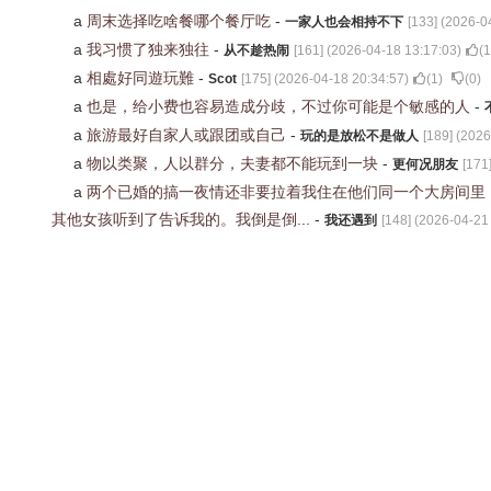
a
周末选择吃啥餐哪个餐厅吃
-
一家人也会相持不下
[
133
] (
2026-0
a
我习惯了独来独往
-
从不趁热闹
[
161
] (
2026-04-18 13:17:03
)
(
1
a
相處好同遊玩難
-
Scot
[
175
] (
2026-04-18 20:34:57
)
(
1
)
(
0
)
a
也是，给小费也容易造成分歧，不过你可能是个敏感的人
-
a
旅游最好自家人或跟团或自己
-
玩的是放松不是做人
[
189
] (
2026
a
物以类聚，人以群分，夫妻都不能玩到一块
-
更何况朋友
[
171
a
两个已婚的搞一夜情还非要拉着我住在他们同一个大房间里
其他女孩听到了告诉我的。我倒是倒...
-
我还遇到
[
148
] (
2026-04-21