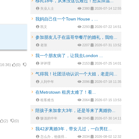
移民18年，从来没这么难过！想卖掉温...
失业人士
2380
2026-07-14 12:55
我妈自己住一个Town House，...
凯文
2293
2026-07-22 14:51
参加朋友儿子在温哥华餐厅的婚礼，我给...
老张
2207
2026-07-31 13:52
我一个朋友病了，让我去London ...
评评理
2153
2026-07-25 14:01
:16:36
)
(
0
)
气得我！社团活动认识一个大姐，老是问...
人到中年
2096
2026-07-18 11:35
在Metrotown 租房太难了！看...
租客难当
2064
2026-07-15 13:53
陪孩子来加拿大3年，还是等来了离婚协...
惨淡的中年
2045
2026-07-30 14:11
(
2
)
(
0
)
我42岁离婚3年，带女儿过，一白男狂...
怎么办，他值得...
2034
2026-08-02 12:32