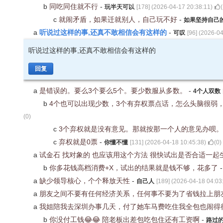
b
同吃同住就不行
-
玩半天可以
[
178
] (
2026-04-17 20:38:11
)
(
c
就闹矛盾，如果迁就别人，自己玩不好
-
如果坚持自己
听说过这样的事,还真不敢相信会有这样的
a
-
可叹
[
96
] (
2026-04
听说过这样的事,还真不敢相信会有这样的
回复
a
是错误的。要么3个要么5个。要少数服从多数。
-
4个人双数
b
4个也可以出现少数，3个有弃权票点话，怎么头脑很弱
(
0
)
c
3个弃权就是没有意见。那就按那一个人的意见办呗
c
弃权就是0票
-
你懂不懂
[
131
] (
2026-04-18 10:45:38
)
(
0
)
a
试金石 找对象的 也应该用这个方法 很快试出是否合适一起
b
你多花钱高档消费+X，试出的结果就是钱不够，花多了
a
缺少领导核心，个个释放天性
-
自己人
[
189
] (
2026-04-18 04:03
a
朋友之间不要有任何经济关系，任何事不要为了省钱拉上朋
a
我姐陪我去深圳办事几天，付了她车马费吃住我全包也闹得
b
你没付工钱😂😂 陪老板出差包吃包住还有工资啊
-
路过