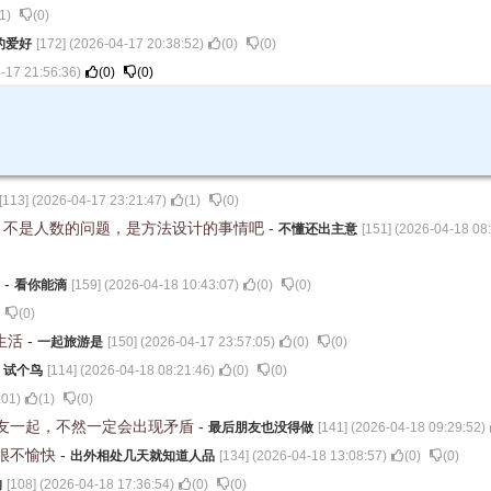
1
)
(
0
)
的爱好
[
172
] (
2026-04-17 20:38:52
)
(
0
)
(
0
)
-17 21:56:36
)
(
0
)
(
0
)
[
113
] (
2026-04-17 23:21:47
)
(
1
)
(
0
)
，不是人数的问题，是方法设计的事情吧
-
不懂还出主意
[
151
] (
2026-04-18 08
。
-
看你能滴
[
159
] (
2026-04-18 10:43:07
)
(
0
)
(
0
)
(
0
)
生活
-
一起旅游是
[
150
] (
2026-04-17 23:57:05
)
(
0
)
(
0
)
-
试个鸟
[
114
] (
2026-04-18 08:21:46
)
(
0
)
(
0
)
:01
)
(
1
)
(
0
)
友一起，不然一定会出现矛盾
-
最后朋友也没得做
[
141
] (
2026-04-18 09:29:52
)
很不愉快
-
出外相处几天就知道人品
[
134
] (
2026-04-18 13:08:57
)
(
0
)
(
0
)
的
[
108
] (
2026-04-18 17:36:54
)
(
0
)
(
0
)