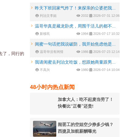
昨天下班回家气炸了！来探亲的公婆把我...
列治文李姐
2032
2026-07-31 12:06
温哥华真是藏龙卧虎，周围干活儿的都不...
新移民
1994
2026-07-17 10:32
闺蜜一句话把我说破防，我开始焦虑他是...
温哥华没有闲情
1986
2026-07-23 12:14
去了，同行的
我请闺蜜去列治文吃饭，想跟她商量跟男...
不高兴
1980
2026-07-14 10:04
48小时内热点新闻
加拿大人：吃不起麦当劳了！
快餐比“正餐”还贵!
闹罢工的空姐空少挣多少钱？
西捷及加航薪酬曝光