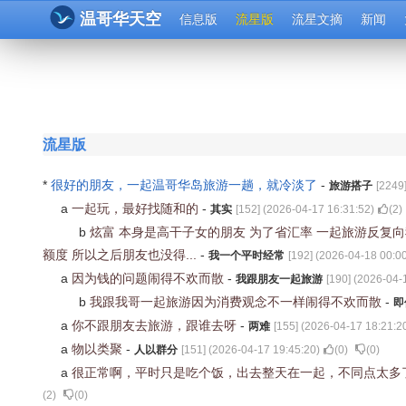
温哥华天空
信息版
流星版
流星文摘
新闻
流星版
*
很好的朋友，一起温哥华岛旅游一趟，就冷淡了
-
旅游搭子
[
2249
a
一起玩，最好找随和的
-
其实
[
152
] (
2026-04-17 16:31:52
)
(
2
)
b
炫富 本身是高干子女的朋友 为了省汇率 一起旅游反复
额度 所以之后朋友也没得...
-
我一个平时经常
[
192
] (
2026-04-18 00:0
a
因为钱的问题闹得不欢而散
-
我跟朋友一起旅游
[
190
] (
2026-04-
b
我跟我哥一起旅游因为消费观念不一样闹得不欢而散
-
即
a
你不跟朋友去旅游，跟谁去呀
-
两难
[
155
] (
2026-04-17 18:21:2
a
物以类聚
-
人以群分
[
151
] (
2026-04-17 19:45:20
)
(
0
)
(
0
)
a
很正常啊，平时只是吃个饭，出去整天在一起，不同点太多
(
2
)
(
0
)