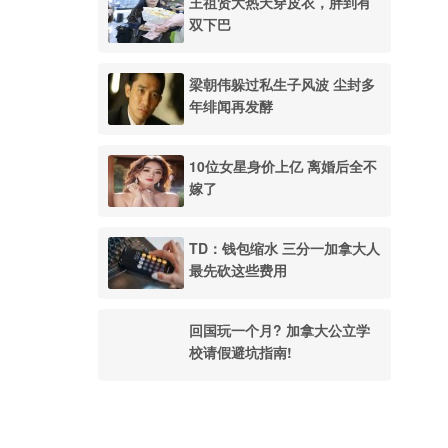
王祖贤大热天穿皮衣，胖到有
双下巴
梁朝伟躲过私生子风波 尘封多
年绯闻再发酵
10位女星身价上亿 离婚后全不
嫁了
TD：钱包缩水 三分一加拿大人
最先砍这些费用
回国玩一个月? 加拿大公立学
校请假避坑指南!