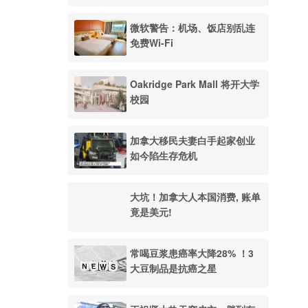
微软警告：机场、饭店别乱连
免费Wi-Fi
Oakridge Park Mall 将开大学
校园
加拿大移民夫妻白手起家创业
如今陷生存危机
大坑！加拿大人本国消费, 账单
竟是美元!
常喝豆浆患癌率大降28% ！3
大豆制品是抗癌之星