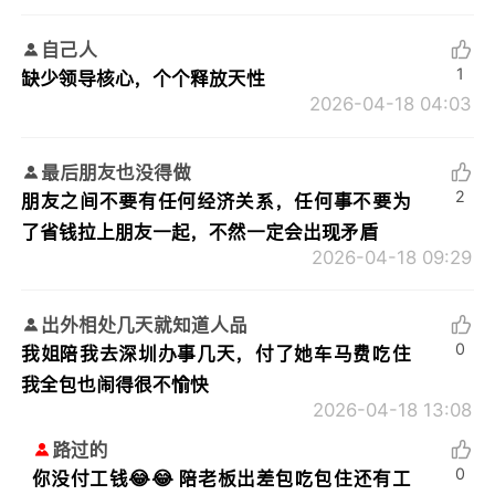
自己人
1
缺少领导核心，个个释放天性
2026-04-18 04:03
最后朋友也没得做
2
朋友之间不要有任何经济关系，任何事不要为
了省钱拉上朋友一起，不然一定会出现矛盾
2026-04-18 09:29
出外相处几天就知道人品
0
我姐陪我去深圳办事几天，付了她车马费吃住
我全包也闹得很不愉快
2026-04-18 13:08
路过的
0
你没付工钱😂😂 陪老板出差包吃包住还有工