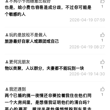
不拘小节而随意比较好
1
也是，给小费也容易造成分歧，不过你可能是
个敏感的人
2026-04-19 07:59
玩的是放松不是做人
1
旅游最好自家人或跟团或自己
2026-04-19 08:27
更何况朋友
1
物以类聚，人以群分，夫妻都不能玩到一块
2026-04-19 14:30
我还遇到
1
两个已婚的搞一夜情还非要拉着我住在他们同
一个大房间里，是想借我证明他们的清白吗？
恶心的要死，据说半夜他俩悄悄跑到车里去