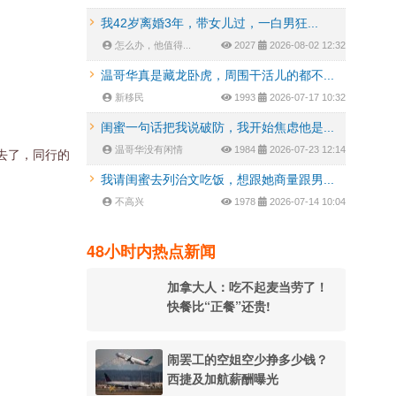
我42岁离婚3年，带女儿过，一白男狂...
怎么办，他值得...
2027
2026-08-02 12:32
温哥华真是藏龙卧虎，周围干活儿的都不...
新移民
1993
2026-07-17 10:32
闺蜜一句话把我说破防，我开始焦虑他是...
温哥华没有闲情
1984
2026-07-23 12:14
去了，同行的
我请闺蜜去列治文吃饭，想跟她商量跟男...
不高兴
1978
2026-07-14 10:04
48小时内热点新闻
加拿大人：吃不起麦当劳了！
快餐比“正餐”还贵!
闹罢工的空姐空少挣多少钱？
西捷及加航薪酬曝光