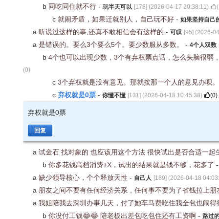
b
同吃同住就不行
-
玩半天可以
[
178
] (
2026-04-17 20:38:11
)
(
c
就闹矛盾，如果迁就别人，自己玩不好
-
如果坚持自己
a
听说过这样的事,还真不敢相信会有这样的
-
可叹
[
95
] (
2026-04
a
是错误的。要么3个要么5个。要少数服从多数。
-
4个人双数
b
4个也可以出现少数，3个有弃权票点话，怎么头脑很弱
(
0
)
c
3个弃权就是没有意见。那就按那一个人的意见办呗
弃权就是0票
c
-
你懂不懂
[
131
] (
2026-04-18 10:45:38
)
(
0
)
弃权就是0票
回复
a
试金石 找对象的 也应该用这个方法 很快试出是否合适一起
b
你多花钱高档消费+X，试出的结果就是钱不够，花多了
a
缺少领导核心，个个释放天性
-
自己人
[
189
] (
2026-04-18 04:03
a
朋友之间不要有任何经济关系，任何事不要为了省钱拉上朋
a
我姐陪我去深圳办事几天，付了她车马费吃住我全包也闹得
b
你没付工钱😂😂 陪老板出差包吃包住还有工资啊
-
路过