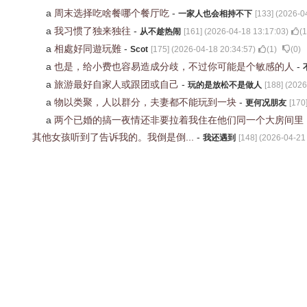
a
周末选择吃啥餐哪个餐厅吃
-
一家人也会相持不下
[
133
] (
2026-0
a
我习惯了独来独往
-
从不趁热闹
[
161
] (
2026-04-18 13:17:03
)
(
1
a
相處好同遊玩難
-
Scot
[
175
] (
2026-04-18 20:34:57
)
(
1
)
(
0
)
a
也是，给小费也容易造成分歧，不过你可能是个敏感的人
-
a
旅游最好自家人或跟团或自己
-
玩的是放松不是做人
[
188
] (
2026
a
物以类聚，人以群分，夫妻都不能玩到一块
-
更何况朋友
[
170
a
两个已婚的搞一夜情还非要拉着我住在他们同一个大房间里
其他女孩听到了告诉我的。我倒是倒...
-
我还遇到
[
148
] (
2026-04-21