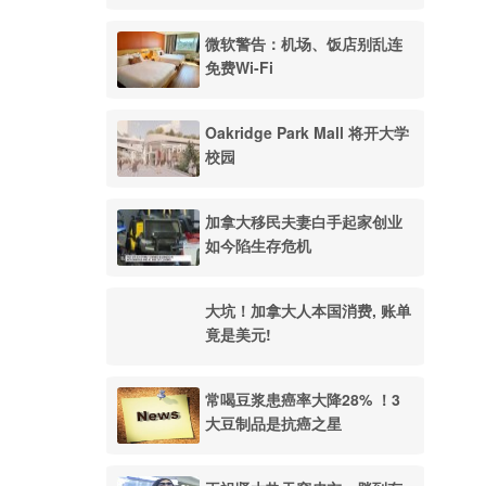
微软警告：机场、饭店别乱连
免费Wi-Fi
Oakridge Park Mall 将开大学
校园
加拿大移民夫妻白手起家创业
如今陷生存危机
大坑！加拿大人本国消费, 账单
竟是美元!
常喝豆浆患癌率大降28% ！3
大豆制品是抗癌之星