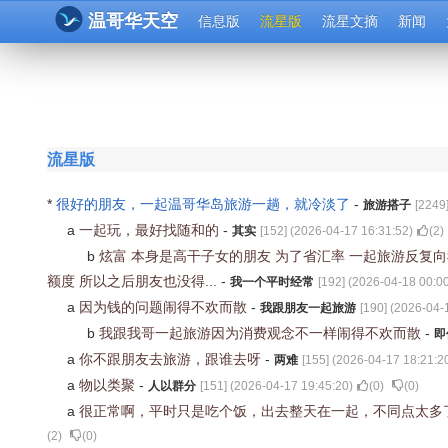
温哥华天空
信息版
流星版
流星文摘
新闻
流星版
*
很好的朋友，一起温哥华岛旅游一趟，就冷淡了
-
旅游搭子
[
2249
a
一起玩，最好找随和的
-
其实
[
152
] (
2026-04-17 16:31:52
)
(
2
)
b
炫富 本身是高干子女的朋友 为了省汇率 一起旅游反复
额度 所以之后朋友也没得...
-
我一个平时经常
[
192
] (
2026-04-18 00:0
a
因为钱的问题闹得不欢而散
-
我跟朋友一起旅游
[
190
] (
2026-04-
b
我跟我哥一起旅游因为消费观念不一样闹得不欢而散
-
即
a
你不跟朋友去旅游，跟谁去呀
-
两难
[
155
] (
2026-04-17 18:21:2
a
物以类聚
-
人以群分
[
151
] (
2026-04-17 19:45:20
)
(
0
)
(
0
)
a
很正常啊，平时只是吃个饭，出去整天在一起，不同点太多
(
2
)
(
0
)