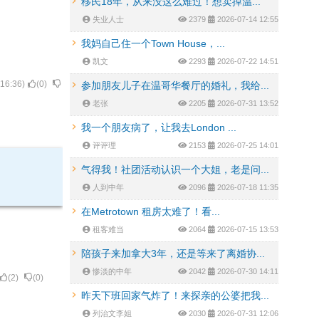
移民18年，从来没这么难过！想卖掉温...
失业人士
2379
2026-07-14 12:55
我妈自己住一个Town House，...
凯文
2293
2026-07-22 14:51
:16:36
)
(
0
)
参加朋友儿子在温哥华餐厅的婚礼，我给...
老张
2205
2026-07-31 13:52
我一个朋友病了，让我去London ...
评评理
2153
2026-07-25 14:01
气得我！社团活动认识一个大姐，老是问...
人到中年
2096
2026-07-18 11:35
在Metrotown 租房太难了！看...
租客难当
2064
2026-07-15 13:53
陪孩子来加拿大3年，还是等来了离婚协...
惨淡的中年
2042
2026-07-30 14:11
(
2
)
(
0
)
昨天下班回家气炸了！来探亲的公婆把我...
列治文李姐
2030
2026-07-31 12:06