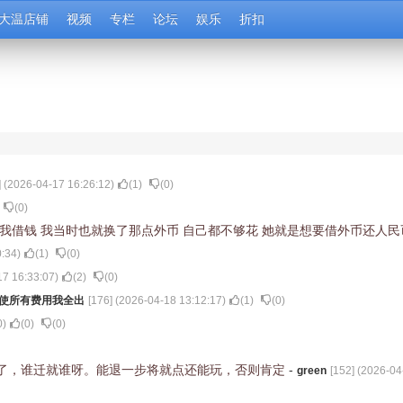
大温店铺
视频
专栏
论坛
娱乐
折扣
] (
2026-04-17 16:26:12
)
(
1
)
(
0
)
(
0
)
向我借钱 我当时也就换了那点外币 自己都不够花 她就是想要借外币还人民
0:34
)
(
1
)
(
0
)
17 16:33:07
)
(
2
)
(
0
)
使所有费用我全出
[
176
] (
2026-04-18 13:12:17
)
(
1
)
(
0
)
0
)
(
0
)
(
0
)
了，谁迁就谁呀。能退一步将就点还能玩，否则肯定
-
green
[
152
] (
2026-04