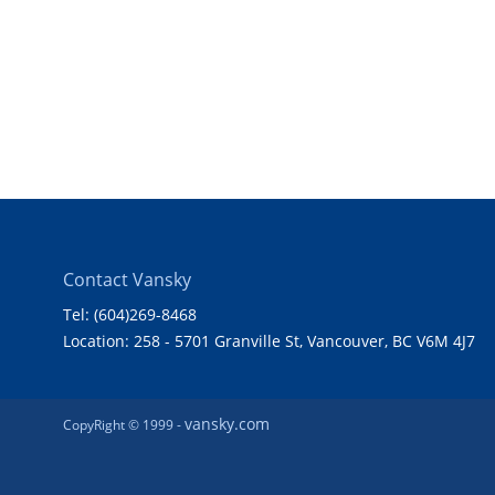
Contact Vansky
Tel: (604)269-8468
Location: 258 - 5701 Granville St, Vancouver, BC V6M 4J7
vansky.com
CopyRight © 1999 -