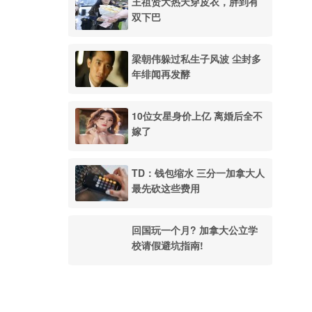
王祖贤大热天穿皮衣，胖到有
双下巴
梁朝伟躲过私生子风波 尘封多
年绯闻再发酵
10位女星身价上亿 离婚后全不
嫁了
TD：钱包缩水 三分一加拿大人
最先砍这些费用
回国玩一个月? 加拿大公立学
校请假避坑指南!