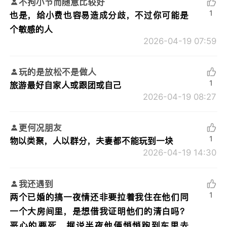
不拘小节而随意比较好
1
也是，给小费也容易造成分歧，不过你可能是
个敏感的人
2026-04-19 07:59
玩的是放松不是做人
1
旅游最好自家人或跟团或自己
2026-04-19 08:27
更何况朋友
1
物以类聚，人以群分，夫妻都不能玩到一块
2026-04-19 14:30
我还遇到
1
两个已婚的搞一夜情还非要拉着我住在他们同
一个大房间里，是想借我证明他们的清白吗？
恶心的要死，据说半夜他俩悄悄跑到车里去