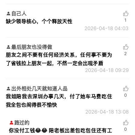
自己人
1
缺少领导核心，个个释放天性
2026-04-18 04:03
最后朋友也没得做
2
朋友之间不要有任何经济关系，任何事不要为
了省钱拉上朋友一起，不然一定会出现矛盾
2026-04-18 09:29
出外相处几天就知道人品
0
我姐陪我去深圳办事几天，付了她车马费吃住
我全包也闹得很不愉快
2026-04-18 13:08
路过的
0
你没付工钱😂😂 陪老板出差包吃包住还有工