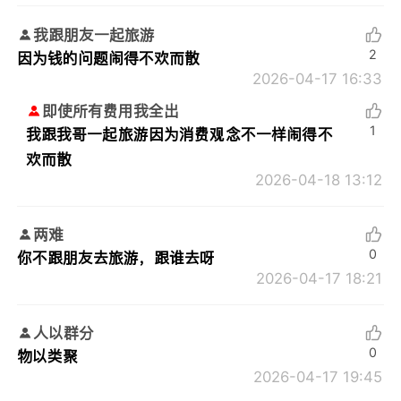
我跟朋友一起旅游
2
因为钱的问题闹得不欢而散
2026-04-17 16:33
即使所有费用我全出
1
我跟我哥一起旅游因为消费观念不一样闹得不
欢而散
2026-04-18 13:12
两难
0
你不跟朋友去旅游，跟谁去呀
2026-04-17 18:21
人以群分
0
物以类聚
2026-04-17 19:45