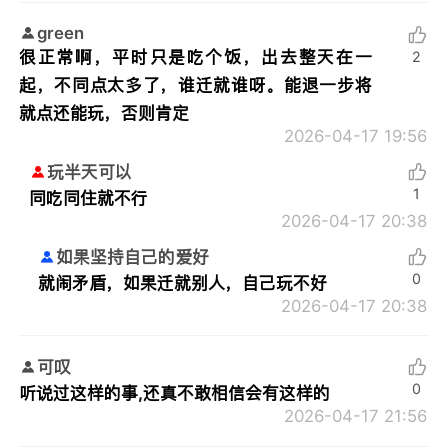
green
很正常啊，平时只是吃个饭，出去整天在一
2
起，不同点太多了，谁迁就谁呀。能退一步将
就点还能玩，否则肯定
2026-04-17 19:56
玩半天可以
1
同吃同住就不行
2026-04-17 20:38
如果坚持自己的爱好
0
就闹矛盾，如果迁就别人，自己玩不好
2026-04-17 20:38
可叹
0
听说过这样的事,还真不敢相信会有这样的
2026-04-17 21:56