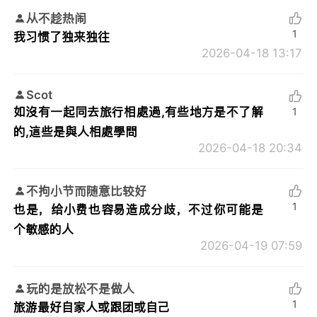
从不趁热闹
1
我习惯了独来独往
2026-04-18 13:17
Scot
如沒有一起同去旅行相處過,有些地方是不了解
1
的,這些是與人相處學問
2026-04-18 20:34
不拘小节而随意比较好
1
也是，给小费也容易造成分歧，不过你可能是
个敏感的人
2026-04-19 07:59
玩的是放松不是做人
1
旅游最好自家人或跟团或自己