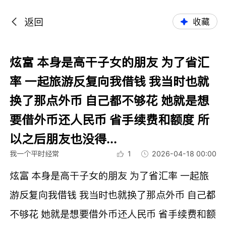
返回
收藏
炫富 本身是高干子女的朋友 为了省汇
率 一起旅游反复向我借钱 我当时也就
换了那点外币 自己都不够花 她就是想
要借外币还人民币 省手续费和额度 所
以之后朋友也没得...
我一个平时经常
1
2026-04-18 00:00
炫富 本身是高干子女的朋友 为了省汇率 一起旅
游反复向我借钱 我当时也就换了那点外币 自己都
不够花 她就是想要借外币还人民币 省手续费和额