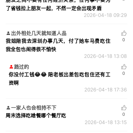
了省钱拉上朋友一起，不然一定会出现矛盾
2026-04-18 09:29
出外相处几天就知道人品
0
我姐陪我去深圳办事几天，付了她车马费吃住
我全包也闹得很不愉快
2026-04-18 13:08
路过的
0
你没付工钱😂😂 陪老板出差包吃包住还有工
资啊
2026-04-18 17:36
一家人也会相持不下
0
周末选择吃啥餐哪个餐厅吃
2026-04-18 13:15