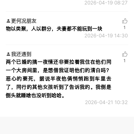
2026-04-19 08:27
更何况朋友
1
物以类聚，人以群分，夫妻都不能玩到一块
2026-04-19 14:30
我还遇到
1
两个已婚的搞一夜情还非要拉着我住在他们同
一个大房间里，是想借我证明他们的清白吗？
恶心的要死，据说半夜他俩悄悄跑到车里去
了，同行的其他女孩听到了告诉我的。我倒是
倒头就睡啥也没听到哈哈。
2026-04-21 10:32