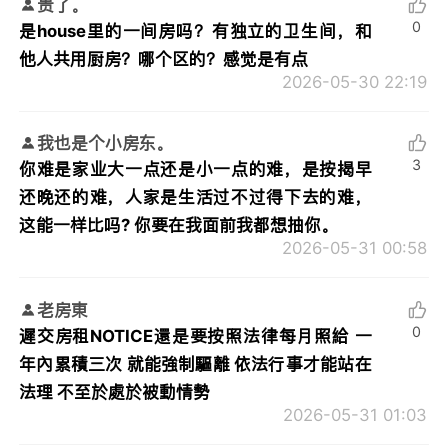
贵了。
0
是house里的一间房吗？有独立的卫生间，和
他人共用厨房？哪个区的？感觉是有点
2026-05-30 22:19
我也是个小房东。
3
你难是家业大一点还是小一点的难，是按揭早
还晚还的难，人家是生活过不过得下去的难，
这能一样比吗? 你要在我面前我都想抽你。
2026-05-31 00:58
老房東
0
遲交房租NOTICE還是要按照法律每月照給 一
年內累積三次 就能強制驅離 依法行事才能站在
法理 不至於處於被動情勢
2026-05-31 01:03