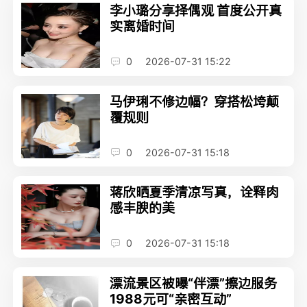
李小璐分享择偶观 首度公开真
实离婚时间
0
2026-07-31 15:22
马伊琍不修边幅？穿搭松垮颠
覆规则
0
2026-07-31 15:18
蒋欣晒夏季清凉写真，诠释肉
感丰腴的美
0
2026-07-31 15:18
漂流景区被曝“伴漂”擦边服务
1988元可“亲密互动”