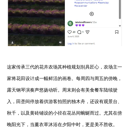
这家传承三代的花卉农场其种植规划别具匠心，农场主一
家将花田设计成一幅鲜活的画卷。每周四与周五的傍晚，
露天钢琴演奏声悠扬动听。周末则会有美食餐车陆续驶
入，田垄间停放着供游客拍照的独木舟，还设有观景台、
秋千，以及黄砖铺设的小径在花丛间蜿蜒而过。尤其在傍
晚阳光下，当薰衣草沐浴在夕阳中时，更是美不胜收。