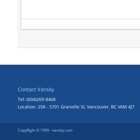
Contact Vansky
Tel: (604)269-8468
Location: 258 - 5701 Granville St, Vancouver, BC V6M 4J7
CopyRight © 1999 -
vansky.com