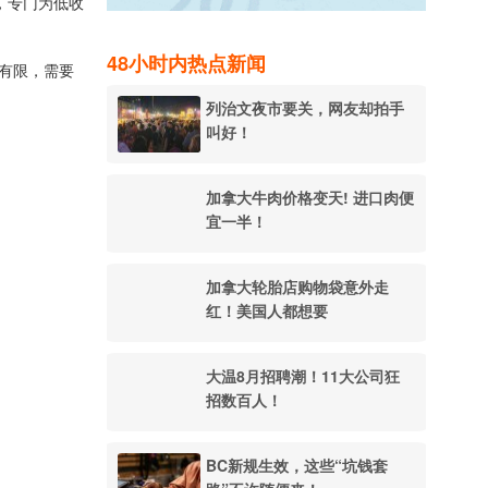
间，专门为低收
48小时内热点新闻
入有限，需要
列治文夜市要关，网友却拍手
叫好！
加拿大牛肉价格变天! 进口肉便
宜一半！
加拿大轮胎店购物袋意外走
红！美国人都想要
大温8月招聘潮！11大公司狂
招数百人！
BC新规生效，这些“坑钱套