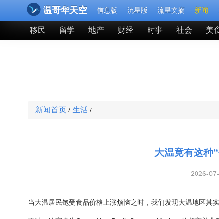
温哥华天空
信息版
流星版
流星文摘
新闻
移民
留学
地产
财经
时事
社会
美
新闻首页
生活
/
/
大温竟有这种“
2026-07
当大温居民饱受食品价格上涨烦恼之时，我们发现大温地区其实