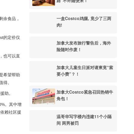
路”不许随便来！
一盒Costco鸡腿, 竟少了三两
剩余食品，
肉!
t的定价仅
加拿大发布旅行警告后，海外
险随时作废！
，也可以直
加拿大儿童生日派对请柬竟“索
要小费”？！
是希望帮助
值得。
加拿大Costco紧急召回热销牛
物援助。
角包！
80%。其中增
不依赖社区援
温哥华写字楼内违建11个小隔
间 两男被罚