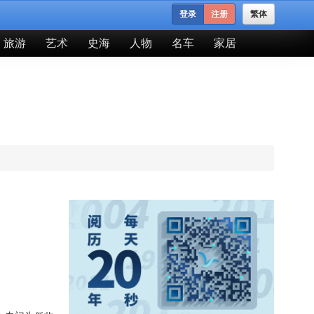
登录
注册
繁体
旅游
艺术
史海
人物
名车
家居