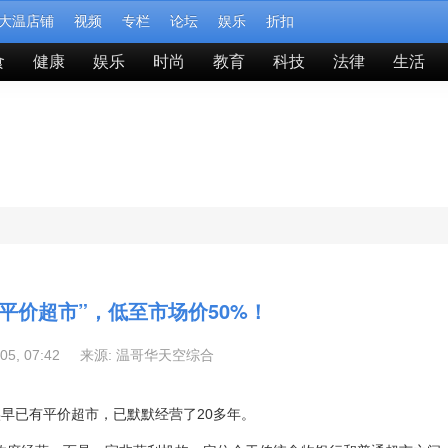
大温店铺
视频
专栏
论坛
娱乐
折扣
食
健康
娱乐
时尚
教育
科技
法律
生活
平价超市”，低至市场价50%！
-05, 07:42 来源:
温哥华天空综合
早已有平价超市，已默默经营了20多年。