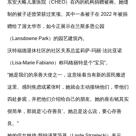
东安大略儿童医院（CHEO）在内的机构捐赠被褥。她缝
制的被子还曾荣获过奖项。其中一条被子在 2022 年被捐
赠给了渥太华市，如今正展示在兰斯多恩公园
（Lansdowne Park）的园艺建筑内。
沃特福德退休社区的社区关系总监莉萨-玛丽·法比亚诺
（Lisa-Marie Fabiano）称玛格丽特是个“宝贝”。
“她是我们的亲善大使之一，这意味着当有新的居民搬进
这里、感到焦虑或紧张时，她就会主动接纳他们，带他们
四处参观，并把他们介绍给自己的朋友。她的座右铭其实
很简单，那就是‘心存善良’。她总是这么说，要心存善
良。”
她的侄女林德·斯特泽莱茨基（Linde Strzelecki）表示，