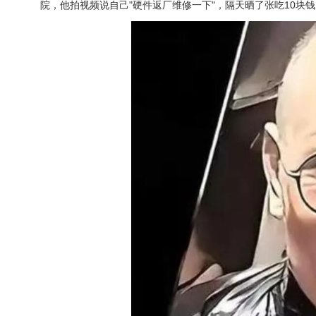
院，他拍视频说自己"硬件返厂维修一下"，隔天晒了张吃10块