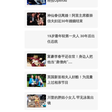
转投OpenAI
神仙眷侣离婚！阿里主席蔡崇
信夫妇近30年婚姻结束
19岁最年轻第一夫人 30年后出
任总统
富豪李春平还在世！身边人把
他当“唐僧肉”....
英国新首相夫人好酷！为流量
上过相亲节目
川普的胖妞小女儿 罕见泳装出
镜