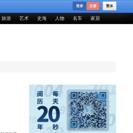
登录
注册
繁体
旅游
艺术
史海
人物
名车
家居