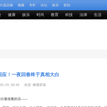
大温店铺
视频
专栏
论坛
娱乐
折扣
食
健康
娱乐
时尚
教育
科技
法律
生活
回应！一夜回春终于真相大白
-05-29, 08:48 来源:
阑珊那幕
静但分量很重的话——