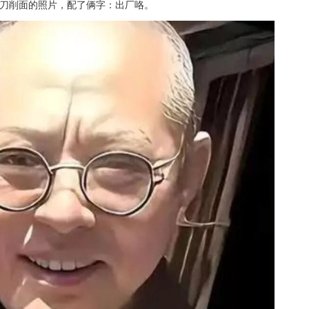
钱刀削面的照片，配了俩字：出厂咯。