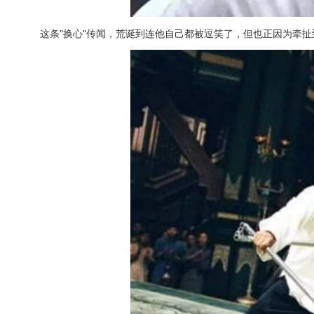
这条"换心"传闻，荒诞到连他自己都被逗笑了，但也正因为牵