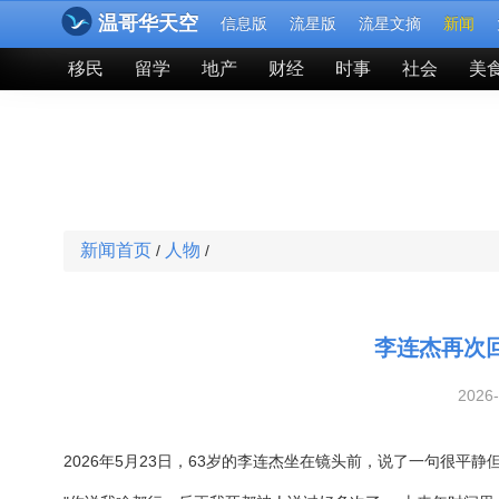
温哥华天空
信息版
流星版
流星文摘
新闻
移民
留学
地产
财经
时事
社会
美
新闻首页
人物
/
/
李连杰再次
2026
2026年5月23日，63岁的李连杰坐在镜头前，说了一句很平