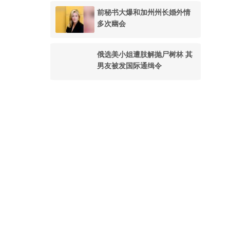
前秘书大爆和加州州长婚外情
多次幽会
俄选美小姐遭肢解抛尸树林 其
男友被发国际通缉令