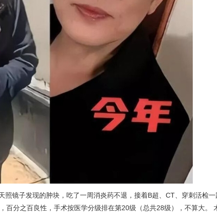
当天照镜子发现的肿块，吃了一周消炎药不退，接着B超、CT、穿刺活检一
，百分之百良性，手术按医学分级排在第20级（总共28级），不算大。 