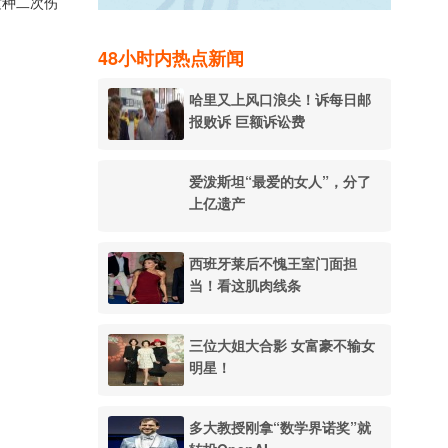
这种二次伤
48小时内热点新闻
哈里又上风口浪尖！诉每日邮
报败诉 巨额诉讼费
爱泼斯坦“最爱的女人”，分了
上亿遗产
西班牙莱后不愧王室门面担
当！看这肌肉线条
三位大姐大合影 女富豪不输女
明星！
多大教授刚拿“数学界诺奖”就