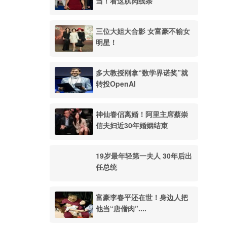
当！看这肌肉线条
三位大姐大合影 女富豪不输女
明星！
多大教授刚拿“数学界诺奖”就
转投OpenAI
神仙眷侣离婚！阿里主席蔡崇
信夫妇近30年婚姻结束
19岁最年轻第一夫人 30年后出
任总统
富豪李春平还在世！身边人把
他当“唐僧肉”....