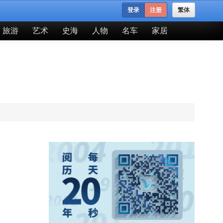
登录
注册
繁体
旅游
艺术
史海
人物
名车
家居