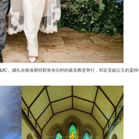
钱风”。婚礼在格洛斯特郡肯布尔村的诸圣教堂举行，邻近安妮公主的盖特