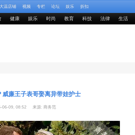
大温店铺
视频
专栏
论坛
娱乐
折扣
食
健康
娱乐
时尚
教育
科技
法律
生活
？威廉王子表哥娶离异带娃护士
6-06-09, 08:52 来源:
商务范