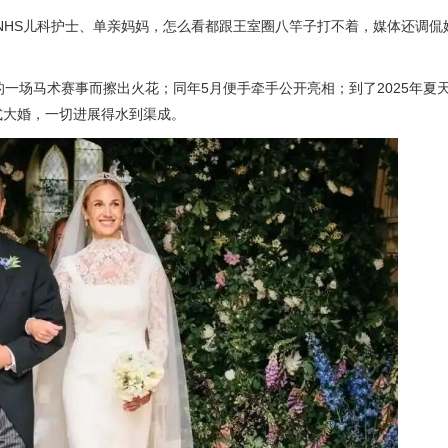
NHS儿科护士、单亲妈妈，怎么看都跟王室圈八竿子打不着，媒体还调侃
的一场马术赛事而擦出火花；同年5月便手牵手公开亮相；到了2025年夏
式大婚，一切进展得水到渠成。