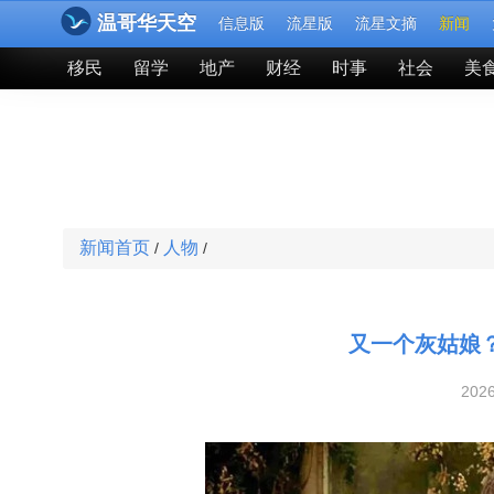
温哥华天空
信息版
流星版
流星文摘
新闻
移民
留学
地产
财经
时事
社会
美
新闻首页
人物
/
/
又一个灰姑娘
202