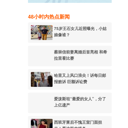
48小时内热点新闻
75岁王石女儿近照曝光，小姑
娘像谁？
蔡崇信前妻离婚后首亮相 和希
拉里看比赛
哈里又上风口浪尖！诉每日邮
报败诉 巨额诉讼费
爱泼斯坦“最爱的女人”，分了
上亿遗产
西班牙莱后不愧王室门面担