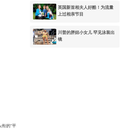
英国新首相夫人好酷！为流量
上过相亲节目
川普的胖妞小女儿 罕见泳装出
镜
衔的“平