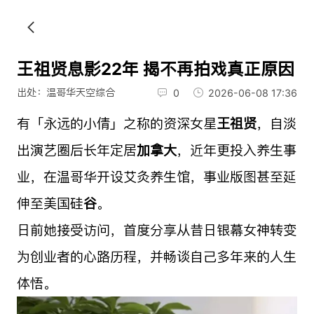
王祖贤息影22年 揭不再拍戏真正原因
出处：温哥华天空综合
0
2026-06-08 17:36
有「永远的小倩」之称的资深女星
王祖贤
，自淡
出演艺圈后长年定居
加拿大
，近年更投入养生事
业，在温哥华开设艾灸养生馆，事业版图甚至延
伸至美国硅
谷
。
日前她接受访问，首度分享从昔日银幕女神转变
为创业者的心路历程，并畅谈自己多年来的人生
体悟。