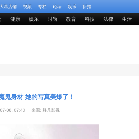
大温店铺
视频
专栏
论坛
娱乐
折扣
食
健康
娱乐
时尚
教育
科技
法律
生活
魔鬼身材 她的写真美爆了！
-07-08, 07:40 来源:
释凡影视