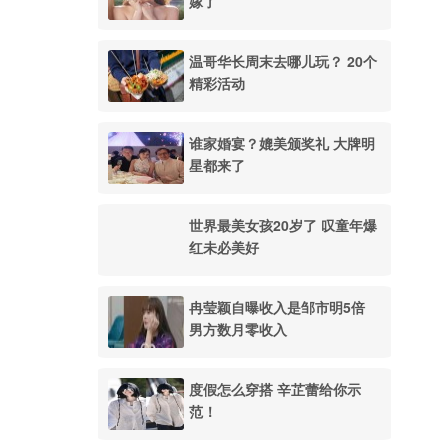
嫁了
温哥华长周末去哪儿玩？ 20个
精彩活动
谁家婚宴？媲美颁奖礼 大牌明
星都来了
世界最美女孩20岁了 叹童年爆
红未必美好
冉莹颖自曝收入是邹市明5倍
男方数月零收入
度假怎么穿搭 辛芷蕾给你示
范！