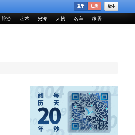
登录
注册
繁体
旅游
艺术
史海
人物
名车
家居