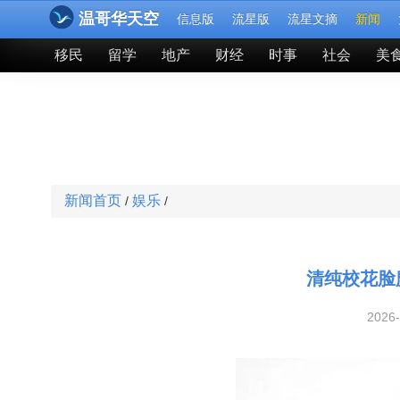
温哥华天空
信息版
流星版
流星文摘
新闻
移民
留学
地产
财经
时事
社会
美
新闻首页
娱乐
/
/
清纯校花脸
2026