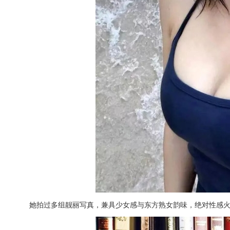
她拍过多组靓丽写真，兼具少女感与东方熟女韵味，绝对性感