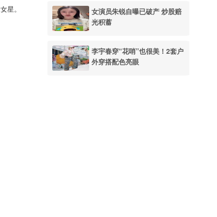
派女星。
女演员朱锐自曝已破产 炒股赔
光积蓄
李宇春穿“花哨”也很美！2套户
外穿搭配色亮眼