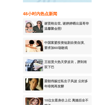
48小时内热点新闻
谢贤刚去世, 谢婷婷晒出温哥华
温馨聚会照!
中国富婆投资短剧自资自演、
要求加60场吻戏
王祖贤大热天穿皮衣，胖到有
双下巴
梁朝伟躲过私生子风波 尘封多
年绯闻再发酵
10位女星身价上亿 离婚后全不