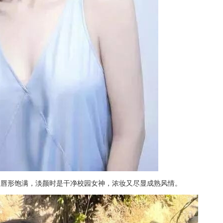
，唇形饱满，淡颜时是干净校园女神，浓妆又尽显成熟风情。