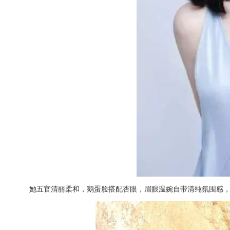
她五官清丽柔和，鹅蛋脸搭配杏眼，眉眼温婉自带清纯氛围感