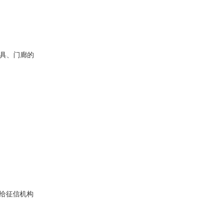
灯具、门廊的
报给征信机构