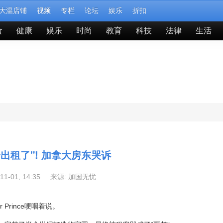
大温店铺
视频
专栏
论坛
娱乐
折扣
食
健康
娱乐
时尚
教育
科技
法律
生活
出租了"! 加拿大房东哭诉
-11-01, 14:35 来源:
加国无忧
 Prince哽咽着说。