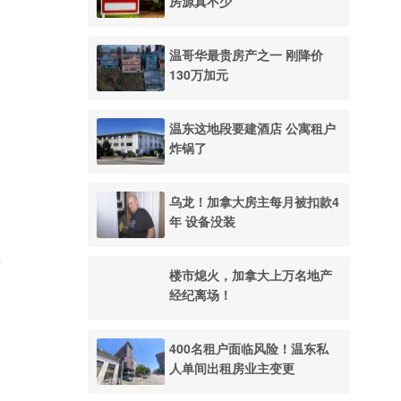
房源真不少
温哥华最贵房产之一 刚降价
130万加元
温东这地段要建酒店 公寓租户
炸锅了
乌龙！加拿大房主每月被扣款4
年 设备没装
”
楼市熄火，加拿大上万名地产
经纪离场！
400名租户面临风险！温东私
人单间出租房业主变更