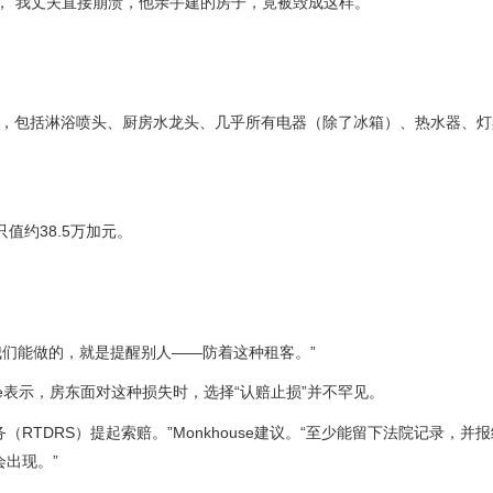
回忆，“我丈夫直接崩溃，他亲手建的房子，竟被毁成这样。”
走了，包括淋浴喷头、厨房水龙头、几乎所有电器（除了冰箱）、热水器、
只值约38.5万加元。
我们能做的，就是提醒别人——防着这种租客。”
ouse表示，房东面对这种损失时，选择“认赔止损”并不罕见。
TDRS）提起索赔。”Monkhouse建议。“至少能留下法院记录，并
会出现。”