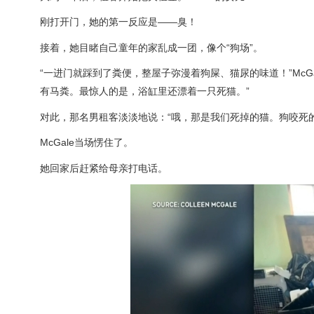
刚打开门，她的第一反应是——臭！
接着，她目睹自己童年的家乱成一团，像个“狗场”。
“一进门就踩到了粪便，整屋子弥漫着狗屎、猫尿的味道！”Mc
有马粪。最惊人的是，浴缸里还漂着一只死猫。”
对此，那名男租客淡淡地说：“哦，那是我们死掉的猫。狗咬死
McGale当场愣住了。
她回家后赶紧给母亲打电话。