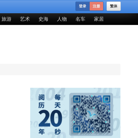
登录
注册
繁体
旅游
艺术
史海
人物
名车
家居