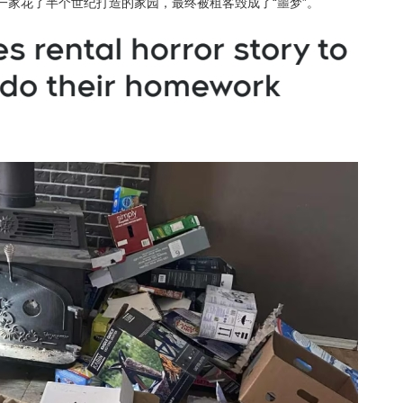
ince一家花了半个世纪打造的家园，最终被租客毁成了“噩梦”。