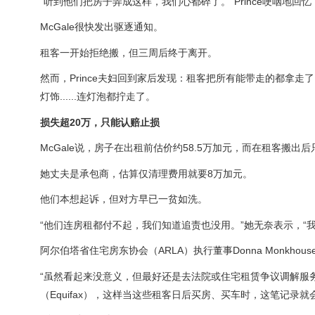
“听到他们把房子弄成这样，我们心都碎了。”Prince哽咽地
McGale很快发出驱逐通知。
租客一开始拒绝搬，但三周后终于离开。
然而，Prince夫妇回到家后发现：租客把所有能带走的都拿
灯饰......连灯泡都拧走了。
损失超20万，只能认赔止损
McGale说，房子在出租前估价约58.5万加元，而在租客搬出后
她丈夫是承包商，估算仅清理费用就要8万加元。
他们本想起诉，但对方早已一贫如洗。
“他们连房租都付不起，我们知道追责也没用。”她无奈表示，“
阿尔伯塔省住宅房东协会（ARLA）执行董事Donna Monkh
“虽然看起来没意义，但最好还是去法院或住宅租赁争议调解服务（R
（Equifax），这样当这些租客日后买房、买车时，这笔记录就