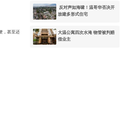
反对声如海啸！温哥华否决开
放建多形式住宅
大温公寓四次水淹 物管被判赔
便，甚至还
偿业主