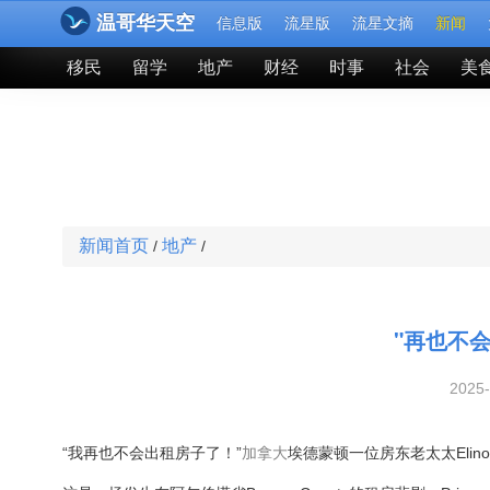
温哥华天空
信息版
流星版
流星文摘
新闻
移民
留学
地产
财经
时事
社会
美
新闻首页
地产
/
/
"再也不会
2025
“我再也不会出租房子了！”
加拿大
埃德蒙顿一位房东老太太Elinor