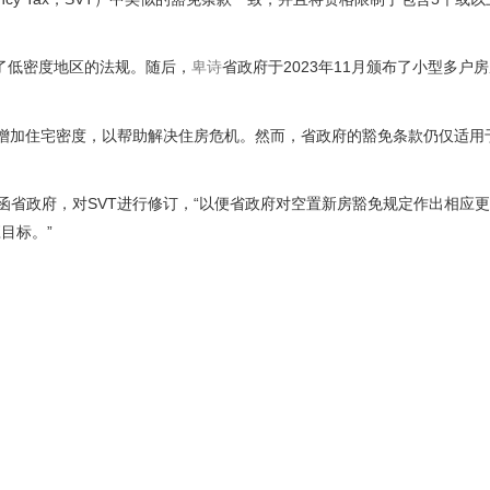
化了低密度地区的法规。随后，
卑诗
省政府于2023年11月颁布了小型多户房屋(
增加住宅密度，以帮助解决住房危机。然而，省政府的豁免条款仍仅适用
m)致函省政府，对SVT进行修订，“以便省政府对空置新房豁免规定作出相应
目标。”