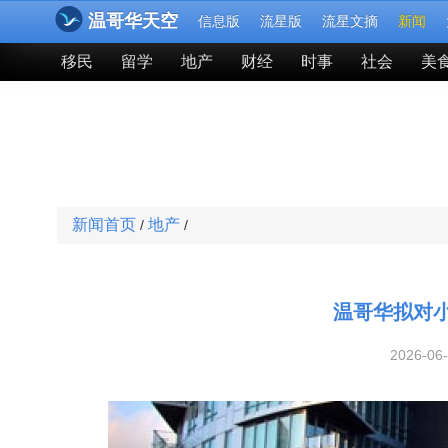
温哥华天空
信息版
流星版
流星文摘
新闻
移民
留学
地产
财经
时事
社会
美
新闻首页
地产
/
/
温哥华拟对
2026-06