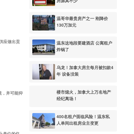
房源真不少
温哥华最贵房产之一 刚降价
130万加元
供应做出贡
温东这地段要建酒店 公寓租户
炸锅了
乌龙！加拿大房主每月被扣款4
年 设备没装
楼市熄火，加拿大上万名地产
境，并可能抑
经纪离场！
400名租户面临风险！温东私
人单间出租房业主变更
或以上单位的住