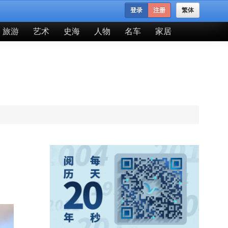
登录
注册
繁体
旅游
艺术
史海
人物
名车
家居