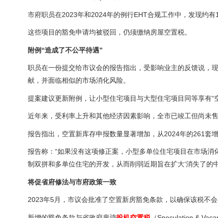
市府职员在2023年和2024年的例行EHT合规工作中，发现
这些项目的豁免申请均被驳回，仍须缴纳房屋空置税。
附例“造成了不公平待遇”
职员在一份提交给市议会的报告指出，受影响业主的反馈说，现
献，并面临相似的市场消化风险。
提案建议更新附例，让小型住宅项目与大型住宅项目同等享有“
近年来，受利率上升和其他经济因素影响，全市已竣工但尚未
报告指出，空置新库存申报数量显著增加，从2024年的261套增至
报告称：“如果没有这项修正案，小型多单位住宅项目在市场消
制双拼和多单位住宅的开发，从而削弱近期旨在扩大‘消失了的中型屋（
将促省府修法与市府政策一致
2023年5月，市议会批准了空置新房豁免条款，以确保该税不
新增的豁免条款与省政府
卑诗
投机空置税
（Speculation