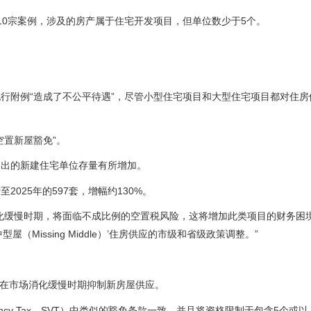
约有10宗案例，涉及的房产属于住宅开发项目，但单位数少于5个。
行附例“造成了不公平待遇”，尽管小型住宅项目和大型住宅项目都对住房
空置新屋豁免”。
售出的新建住宅单位存量有所增加。
2025年的597套，增幅约130%。
化缓慢时期，将面临不成比例的空置税风险，这将增加此类项目的财务困
Missing Middle）’住房供应的市级和省级政策调整。”
会在市场消化缓慢时期抑制新房屋供应。
 & Vacancy Tax，SVT）中类似的豁免条款一致，并且将资格限制于包含5个