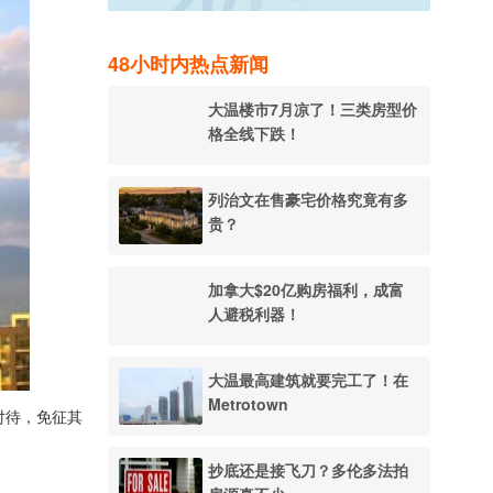
48小时内热点新闻
大温楼市7月凉了！三类房型价
格全线下跌！
列治文在售豪宅价格究竟有多
贵？
加拿大$20亿购房福利，成富
人避税利器！
大温最高建筑就要完工了！在
Metrotown
对待，免征其
抄底还是接飞刀？多伦多法拍