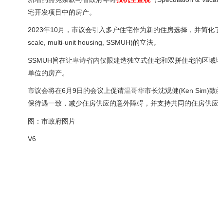
宅开发项目中的房产。
2023年10月，市议会引入多户住宅作为新的住房选择，并简
scale, multi-unit housing, SSMUH)的立法。
SSMUH旨在让
卑诗
省内仅限建造独立式住宅和双拼住宅的区域
单位的房产。
市议会将在6月9日的会议上促请
温哥华
市长沈观健(Ken Si
保待遇一致，减少住房供应的意外障碍，并支持共同的住房供应
图：市政府图片
V6