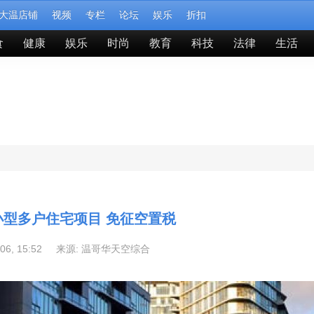
大温店铺
视频
专栏
论坛
娱乐
折扣
食
健康
娱乐
时尚
教育
科技
法律
生活
小型多户住宅项目 免征空置税
-06, 15:52 来源:
温哥华天空综合