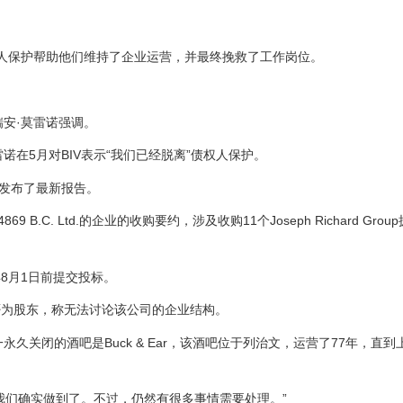
人保护帮助他们维持了企业运营，并最终挽救了工作岗位。
官瑞安·莫雷诺强调。
雷诺在5月对
BIV
表示“我们已经脱离”债权人保护。
份发布了最新报告。
C. Ltd.的企业的收购要约，涉及收购11个Joseph Richard Gro
8月1日前提交投标。
否为股东，称无法讨论该公司的企业结构。
最近唯一永久关闭的酒吧是Buck & Ear，该酒吧位于列治文，运营了77年，直
我们确实做到了。不过，仍然有很多事情需要处理。”