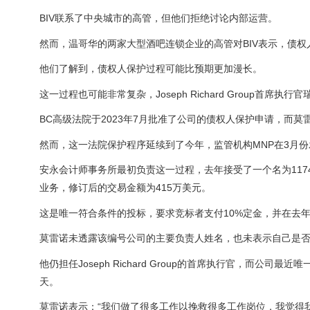
BIV
联系了中央城市的高管，但他们拒绝讨论内部运营。
然而，温哥华的两家大型酒吧连锁企业的高管对
BIV
表示，债权
他们了解到，债权人保护过程可能比预期更加漫长。
这一过程也可能非常复杂，Joseph Richard Group首席执行
BC高级法院于2023年7月批准了公司的债权人保护申请，而莫
然而，这一法院保护程序延续到了今年，监管机构MNP在3月
安永会计师事务所最初负责这一过程，去年接受了一个名为1174869 B.
业务，修订后的交易金额为415万美元。
这是唯一符合条件的投标，要求竞标者支付10%定金，并在去年
莫雷诺未透露该编号公司的主要负责人姓名，也未表示自己是
他仍担任Joseph Richard Group的首席执行官，而公司
天。
莫雷诺表示：“我们做了很多工作以挽救很多工作岗位，我觉得