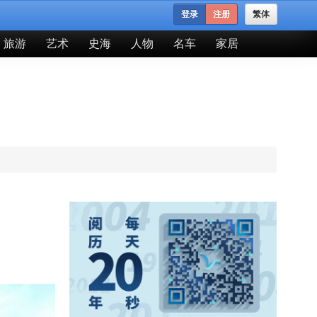
登录
注册
繁体
旅游
艺术
史海
人物
名车
家居