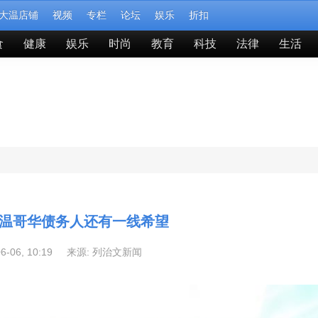
大温店铺
视频
专栏
论坛
娱乐
折扣
食
健康
娱乐
时尚
教育
科技
法律
生活
温哥华债务人还有一线希望
06-06, 10:19 来源:
列治文新闻