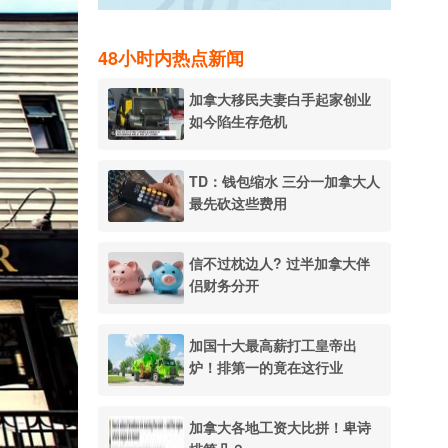
48小时内热点新闻
加拿大移民夫妻白手起家创业
如今陷生存危机
TD：钱包缩水 三分一加拿大人
最先砍这些费用
信不过枕边人? 过半加拿大伴
侣财务分开
加国十大最高薪打工皇帝出
炉！排第一的竟在这行业
加拿大各地工资大比拼！卑诗