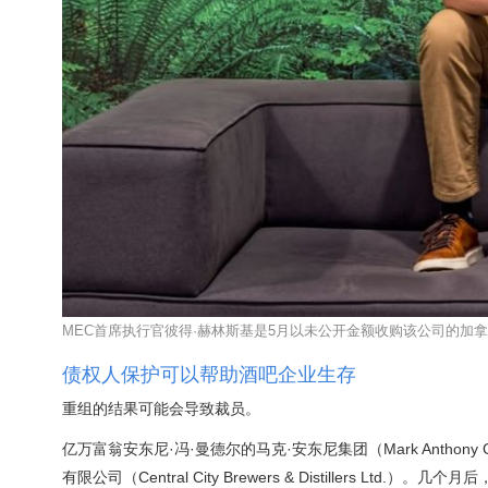
MEC首席执行官彼得·赫林斯基是5月以未公开金额收购该公司的加拿大投资
债权人保护可以帮助酒吧企业生存
重组的结果可能会导致裁员。
亿万富翁安东尼·冯·曼德尔的马克·安东尼集团（Mark Antho
有限公司（Central City Brewers & Distillers Ltd