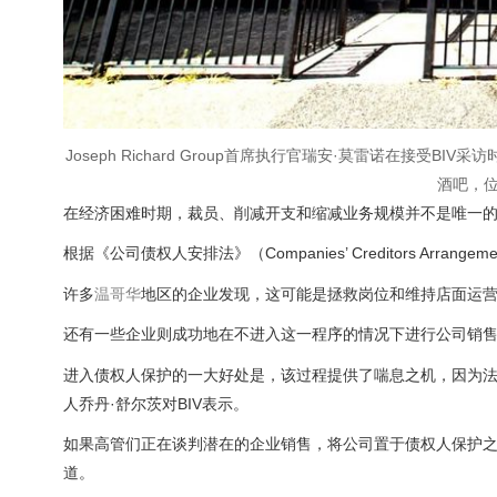
Joseph Richard Group首席执行官瑞安·莫雷诺在接受B
酒吧，位于
在经济困难时期，裁员、削减开支和缩减业务规模并不是唯一
根据《公司债权人安排法》（Companies’ Creditors Ar
许多
温哥华
地区的企业发现，这可能是拯救岗位和维持店面运
还有一些企业则成功地在不进入这一程序的情况下进行公司销
进入债权人保护的一大好处是，该过程提供了喘息之机，因为法院
人乔丹·舒尔茨对
BIV
表示。
如果高管们正在谈判潜在的企业销售，将公司置于债权人保护
道。