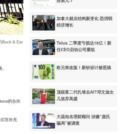
排第几？
加拿大就业结构新变化 恐消弱
经济增长
k & Ear
Telus 二季度亏损达18亿！新
任CEO启动公司重组
欧元将改版！新钞设计被恶搞
战略。
顶级富二代扎堆去AI?邓文迪女
儿放弃高盛
ons的合伙
大温知名理财顾问 涉嫌“庞氏
舒尔茨补充
骗局”被调查