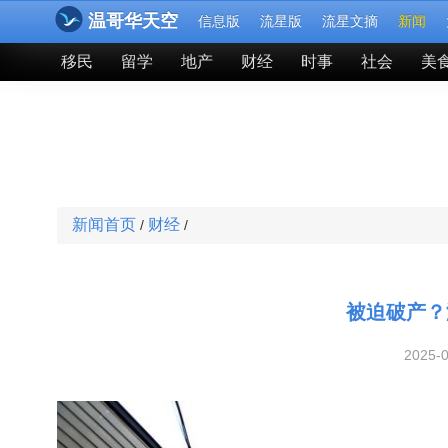
温哥华天空
信息版
流星版
流星文摘
新闻
移民
留学
地产
财经
时事
社会
美
新闻首页
财经
/
/
被迫破产？
2025-