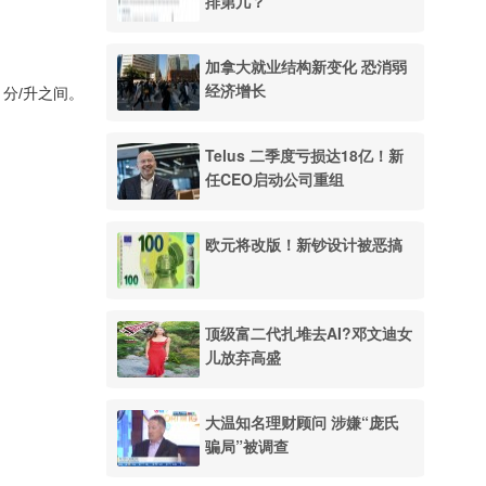
排第几？
加拿大就业结构新变化 恐消弱
经济增长
 分/升之间。
Telus 二季度亏损达18亿！新
任CEO启动公司重组
欧元将改版！新钞设计被恶搞
顶级富二代扎堆去AI?邓文迪女
儿放弃高盛
大温知名理财顾问 涉嫌“庞氏
骗局”被调查