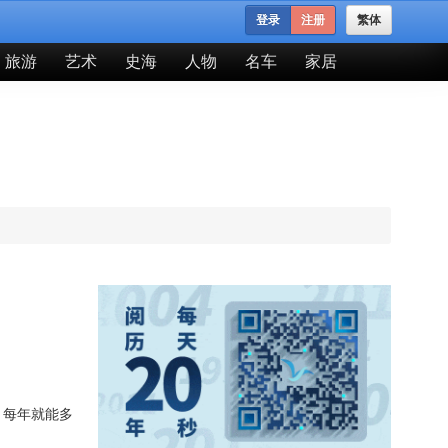
登录
注册
繁体
旅游
艺术
史海
人物
名车
家居
，每年就能多