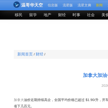
温哥华天空
信息版
流星版
流星文摘
新闻
移民
留学
地产
财经
时事
社会
美
新闻首页
财经
/
/
加拿大加油
202
加拿大
油价近期持续高企，全国平均价格已超过 $1.90/升
省下几百元。