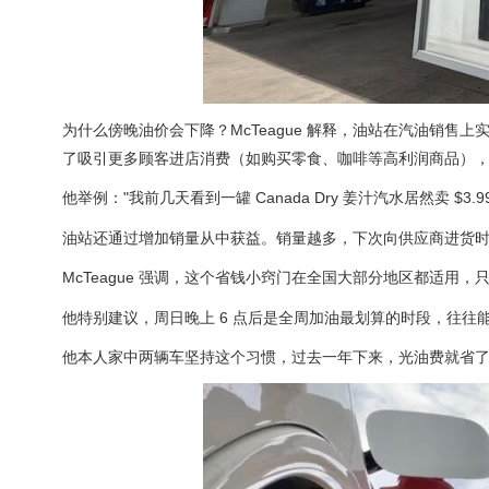
为什么傍晚油价会下降？McTeague 解释，油站在汽油销售
了吸引更多顾客进店消费（如购买零食、咖啡等高利润商品）
他举例："我前几天看到一罐 Canada Dry 姜汁汽水居然卖 
油站还通过增加销量从中获益。销量越多，下次向供应商进货
McTeague 强调，这个省钱小窍门在全国大部分地区都适用
他特别建议，周日晚上 6 点后是全周加油最划算的时段，往往
他本人家中两辆车坚持这个习惯，过去一年下来，光油费就省了近 