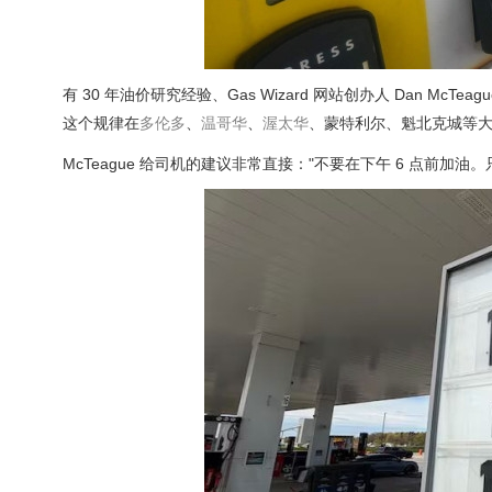
有 30 年油价研究经验、Gas Wizard 网站创办人 Dan McTea
这个规律在
多伦多
、
温哥华
、
渥太华
、蒙特利尔、魁北克城等
McTeague 给司机的建议非常直接："不要在下午 6 点前