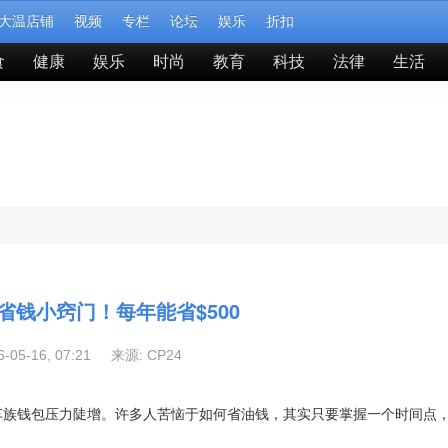
大温店铺
视频
专栏
论坛
娱乐
折扣
食
健康
娱乐
时尚
教育
科技
法律
生活
省钱小窍门！每年能省$500
6-05-16, 07:21 来源:
CP24
，开车族钱包压力陡增。许多人苦恼于如何省油钱，其实只要掌握一个时间点